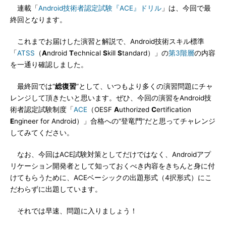
連載「
Android技術者認定試験『ACE』ドリル
」は、今回で最
終回となります。
これまでお届けした演習と解説で、Android技術スキル標準
「
ATSS
（
A
ndroid
T
echnical
S
kill
S
tandard）」の
第3階層
の内容
を一通り確認しました。
最終回では“
総復習
”として、いつもより多くの演習問題にチャ
レンジして頂きたいと思います。ぜひ、今回の演習をAndroid技
術者認定試験制度「
ACE
（OESF
A
uthorized
C
ertification
E
ngineer for Android）」合格への“登竜門”だと思ってチャレンジ
してみてください。
なお、今回はACE試験対策としてだけではなく、Androidアプ
リケーション開発者として知っておくべき内容をきちんと身に付
けてもらうために、ACEベーシックの出題形式（4択形式）にこ
だわらずに出題しています。
それでは早速、問題に入りましょう！