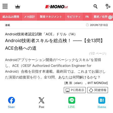
組み込み開発
メカ設計
製造マネジメント
モビリティ
FA
素材／化学
連載
2012年7月13日
Android技術者認定試験「ACE」ドリル（14）
Android技術者スキルを総点検！ ――【全13問】
ACE合格への道
（1/2 ページ）
Androidアプリケーション開発の“ベーシックなスキル”を習得
し、ACE（OESF Authorized Certification Engineer for
Android）合格を目指す本連載。最終回では、これまでお届けし
た演習の総復習を行う。全13問、あなたは何問解けるかな？
[奥 崇（elan），＠IT MONOist]
PC用表示
関連情報
Share
Post
LINE
Hatena