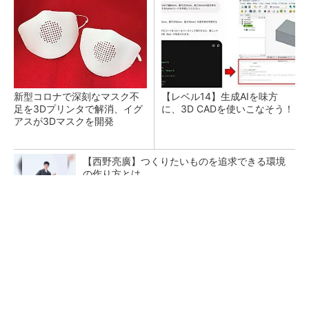
新型コロナで深刻なマスク不
【レベル14】生成AIを味方
足を3Dプリンタで解消、イグ
に、3D CADを使いこなそう！
アスが3Dマスクを開発
【西野亮廣】つくりたいものを追求できる環境
の作り方とは
PR(FINCHI on GOETHE)
令和8年熊本地震による工場への影響まとめ
狭小な駐車場に、シャープがポールカメラ式製