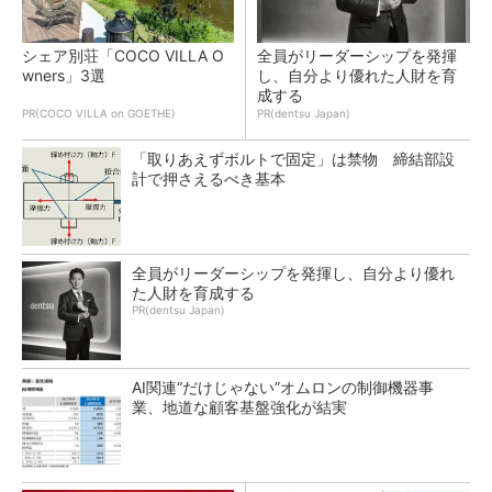
シェア別荘「COCO VILLA O
全員がリーダーシップを発揮
wners」3選
し、自分より優れた人財を育
成する
PR(COCO VILLA on GOETHE)
PR(dentsu Japan)
「取りあえずボルトで固定」は禁物 締結部設
計で押さえるべき基本
全員がリーダーシップを発揮し、自分より優れ
た人財を育成する
PR(dentsu Japan)
AI関連“だけじゃない”オムロンの制御機器事
業、地道な顧客基盤強化が結実