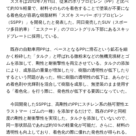
スズキは2012年7月11日、従来のポリプロピレン（PP）と比べ
て約10％軽量で、材料そのものを着色することで塗装が不要にな
る着色化が容易な樹脂材料「スズキ スーパー ポリプロピレン
（SSPP）」を開発したと発表した。同日発売したSUV（スポー
ツ多目的車）「エスクード」のフロントグリル下部にあるスキッ
ドプレートに採用している。
既存の自動車用PPは、ベースとなるPPに滑石という鉱石を細
かく粉砕した「タルク」と呼ばれる微粉末などの無機充填材とゴ
ムを添加して、剛性と耐衝撃性を両立させている。タルクの添加
により、成形品の重量が増加したり、樹脂の透明性が低下したり
するという問題があった。特に樹脂の透明性の低下は、あらかじ
め着色剤や光輝剤を混合して樹脂を成形し、無塗装のまま使用す
る「着色化」を行う際に、発色性が低下する要因になっていた。
今回開発したSSPPは、高剛性のPPにスチレン系の熱可塑性エ
ラストマー（ゴムの一種）を添加するだけで、既存のPPと同程
度の剛性と耐衝撃性を実現した。タルクを添加していないので、
同一形状部品であれば約10％の軽量化が可能だ。さらに、材料の
透明性も向上しており、着色化の際に優れた発色性が得られる。