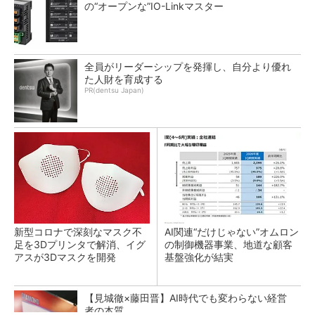
の“オープンな”IO-Linkマスター
全員がリーダーシップを発揮し、自分より優れ
た人財を育成する
PR(dentsu Japan)
新型コロナで深刻なマスク不
AI関連“だけじゃない”オムロン
足を3Dプリンタで解消、イグ
の制御機器事業、地道な顧客
アスが3Dマスクを開発
基盤強化が結実
【見城徹×藤田晋】AI時代でも変わらない経営
者の本質