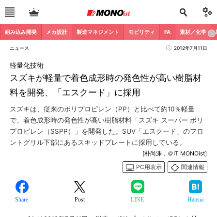
組み込み開発
メカ設計
製造マネジメント
モビリティ
FA
素材／化学
ニュース
2012年7月11日
軽量化技術
スズキが軽量で着色成形時の発色性が高い樹脂材
料を開発、「エスクード」に採用
スズキは、従来のポリプロピレン（PP）と比べて約10％軽量
で、着色成形時の発色性が高い樹脂材料「スズキ スーパー ポリ
プロピレン（SSPP）」を開発した。SUV「エスクード」のフロ
ントグリル下部にあるスキッドプレートに採用している。
[朴尚洙，＠IT MONOist]
PC用表示
関連情報
Share
Post
LINE
Hatena