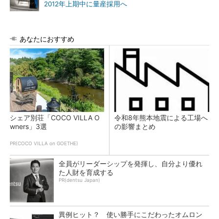
2012年上期中に量産採用へ
あなたにおすすめ
シェア別荘「COCO VILLA O
令和8年熊本地震による工場へ
wners」3選
の影響まとめ
PR(COCO VILLA on GOETHE)
全員がリーダーシップを発揮し、自分より優れ
た人財を育成する
PR(dentsu Japan)
異例ヒット？ 使い勝手にこだわったオムロン