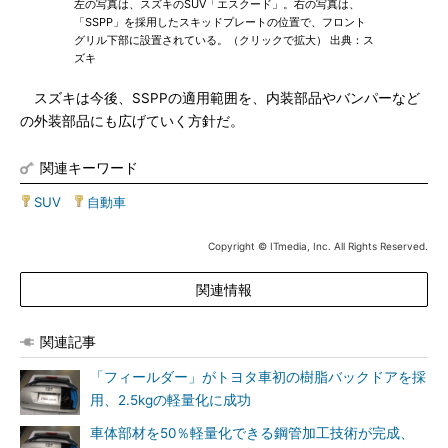
左の写真は、スズキのSUV「エスクード」。右の写真は、
「SSPP」を採用したスキッドプレートの位置で、フロント
グリル下部に設置されている。（クリックで拡大） 出典：ス
ズキ
スズキは今後、SSPPの適用範囲を、内装部品やバンパーなど
の外装部品にも広げていく方針だ。
関連キーワード
SUV
|
自動車
Copyright © ITmedia, Inc. All Rights Reserved.
関連情報
関連記事
「フィールダー」がトヨタ車初の樹脂バックドアを採
用、2.5kgの軽量化に成功
車体部材を50％軽量化できる鋼管加工技術が完成、