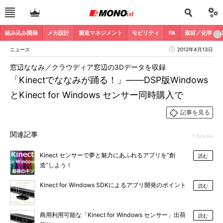
組み込み開発
メカ設計
製造マネジメント
モビリティ
FA
素材／化学
ニュース
2012年4月13日
窓辺ななみ／クラウディア窓辺の3Dデータを収録
「Kinectでななみが踊る！」――DSP版Windows
とKinect for Windows センサー同時購入で
記事を見る
関連記事
3 Articles
Kinect センサーで夢と魅力にあふれるアプリを“創
読む
造”しよう！
Kinect for Windows SDKによるアプリ開発のポイント
読む
商用利用可能な「Kinect for Windows センサー」出荷
読む