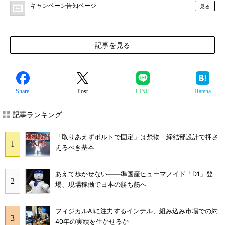
キャンペーン告知ページ
見る
記事を見る
Share
Post
LINE
Hatena
記事ランキング
「取りあえずボルトで固定」は禁物 締結部設計で押さ
えるべき基本
あえて歩かせない――準国産ヒューマノイド「D1」登
場、現場稼働で日本の勝ち筋へ
フィジカルAIに注力するインテル、組み込み市場での約
40年の実績を生かせるか