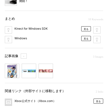
開始！
まとめ
10 Keywords
Kinect for Windows SDK
キ
見る
Windows
Kin
見る
記事画像
＋
3 Images
1
2
3
関連リンク（外部サイトに移動します）
2 links
Xbox公式サイト（Xbox.com）
見る