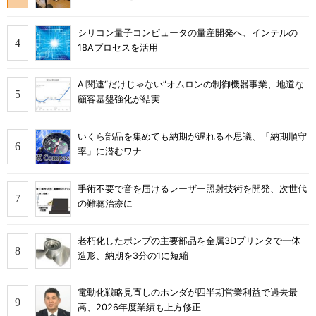
シリコン量子コンピュータの量産開発へ、インテルの
18Aプロセスを活用
AI関連“だけじゃない”オムロンの制御機器事業、地道な
顧客基盤強化が結実
いくら部品を集めても納期が遅れる不思議、「納期順守
率」に潜むワナ
手術不要で音を届けるレーザー照射技術を開発、次世代
の難聴治療に
老朽化したポンプの主要部品を金属3Dプリンタで一体
造形、納期を3分の1に短縮
電動化戦略見直しのホンダが四半期営業利益で過去最
高、2026年度業績も上方修正