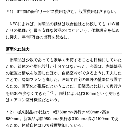
＊1） 6年間の保守サービス費用を含む。設置費用は含まない。
NECによれば、同製品の価格は競合他社と比較しても（kW当
たりの単価が）最も安価な製品の1つだという。価格設定を低め
に抑え、年間1万台の出荷を見込む。
薄型化に注力
旧製品は少数であっても素早く出荷することを目標にしていた
ため、筐体の小型化設計が十分ではなかった。今回は、内部部品
の配置と構成を改善したほか、自然空冷ができるように工夫した
ことで、冷却ファンも廃した。戸建て住宅の屋外の壁際に設置す
るため、薄型化が重要だということだ。旧製品と比較して奥行き
＊2）
を約30％少なくできた
。同社によれば310mmという奥行き
はエアコン室外機並だという。
＊2） 従来製品の寸法は、幅760mm×奥行き450mm×高さ
880mm。新製品は幅980mm×奥行き310mm×高さ1100mmであ
るため、体積自体は10％程度増加している。