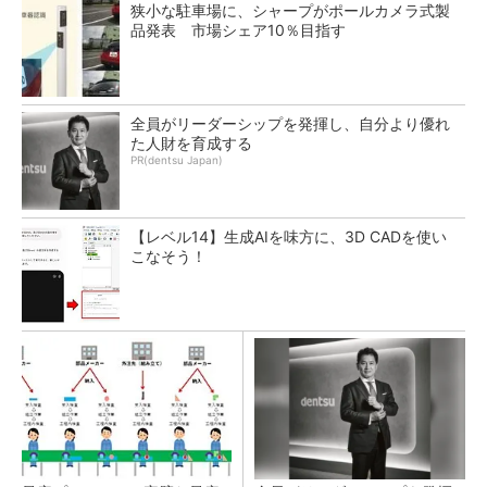
狭小な駐車場に、シャープがポールカメラ式製
品発表 市場シェア10％目指す
全員がリーダーシップを発揮し、自分より優れ
た人財を育成する
PR(dentsu Japan)
【レベル14】生成AIを味方に、3D CADを使い
こなそう！