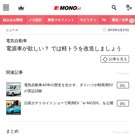
組み込み開発
メカ設計
製造マネジメント
モビリティ
FA
素材／化学
ニュース
2012年3月21日
電気自動車
電源車が欲しい？ では軽トラを改造しましょう
記事を見る
関連記事
2 Articles
電気自動車40年の歴史を生かす、ダイハツが軽商用EV
読む
の実証試験
日産がデトロイトショーで商用EV「e-NV200」を公開
読む
まとめ
2 Keywords