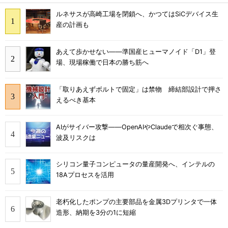
ルネサスが高崎工場を閉鎖へ、かつてはSiCデバイス生
産の計画も
あえて歩かせない――準国産ヒューマノイド「D1」登
場、現場稼働で日本の勝ち筋へ
「取りあえずボルトで固定」は禁物 締結部設計で押さ
えるべき基本
AIがサイバー攻撃――OpenAIやClaudeで相次ぐ事態、
波及リスクは
シリコン量子コンピュータの量産開発へ、インテルの
18Aプロセスを活用
老朽化したポンプの主要部品を金属3Dプリンタで一体
造形、納期を3分の1に短縮