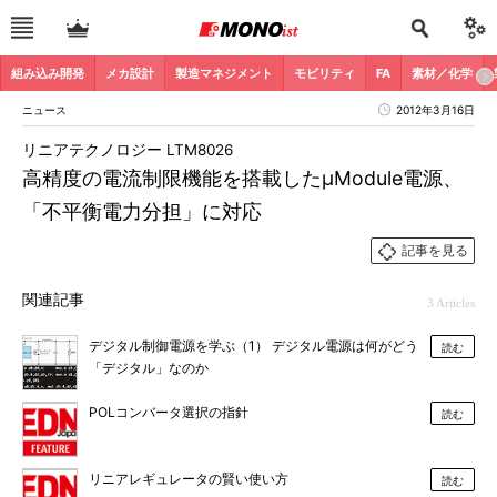
組み込み開発
メカ設計
製造マネジメント
モビリティ
FA
素材／化学
ニュース
2012年3月16日
リニアテクノロジー LTM8026
高精度の電流制限機能を搭載したμModule電源、
「不平衡電力分担」に対応
記事を見る
関連記事
3 Articles
デジタル制御電源を学ぶ（1） デジタル電源は何がどう
読む
「デジタル」なのか
POLコンバータ選択の指針
読む
リニアレギュレータの賢い使い方
読む