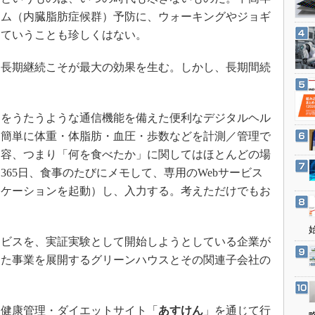
3Dプリンタ
産業オープンネット展
ーム（内臓脂肪症候群）予防に、ウォーキングやジョギ
デジタルツインとCAE
んていうことも珍しくはない。
S＆OP
長期継続こそが最大の効果を生む。しかし、長期間続
インダストリー4.0
イノベーション
製造業ビッグデータ
をうたうような通信機能を備えた便利なデジタルヘル
、簡単に体重・体脂肪・血圧・歩数などを計測／管理で
メイドインジャパン
内容、つまり「何を食べたか」に関してはほとんどの場
植物工場
65日、食事のたびにメモして、専用のWebサービス
知財マネジメント
リケーションを起動）し、入力する。考えただけでもお
海外生産
グローバル設計・開発
ビスを、実証実験として開始しようとしている企業が
制御セキュリティ
した事業を展開するグリーンハウスとその関連子会社の
新型コロナへの対応
健康管理・ダイエットサイト「
あすけん
」を通じて行