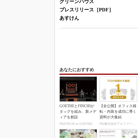
グリーンハウス
プレスリリース［PDF］
あすけん
あなたにおすすめ
GOETHEとFINCHIが
【全公開】オフィス移
タッグを組み、新メデ
転・内装を成功に導く
ィアを創設
資料が大集結
PR(FINCHI on GOETHE)
PR(株式会社アルファーテクノ)