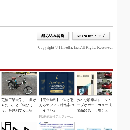
組み込み開発
MONOist トップ
Copyright © ITmedia, Inc. All Rights Reserved.
芝浦工業大学、「曲が
【完全無料】プロが教
狭小な駐車場に、シャ
りたい」と「転びそ
えるオフィス構築案の
ープがポールカメラ式
う」を判別する二輪車
「イロハ」
製品発表 市場シェア
制御技術を開発
10％目指す
PR(株式会社アルファーテクノ)