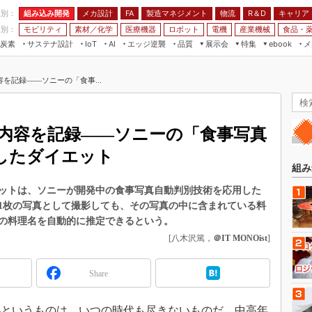
程別：
組み込み開発
メカ設計
製造マネジメント
物流
R＆D
キャリア
FA
業別：
モビリティ
素材／化学
医療機器
ロボット
電機
産業機械
食品・
炭素
サステナ設計
エッジ逆襲
品質
展示会
特集
メ
IoT
AI
ebook
伝承
組み込み開発
CEATEC
読者調査まとめ
編集後記
を記録――ソニーの「食事...
JIMTOF
保全
メカ設計
つながるクルマ
組込み/エッジ コンピューティング
ス
 AI
製造マネジメント
5G
展＆IoT/5Gソリューション展
VR／AR
FA
内容を記録――ソニーの「食事写真
IIFES
モビリティ
フィールドサービス
したダイエット
国際ロボット展
素材／化学
FPGA
組み
ジャパンモビリティショー
組み込み画像技術
ットは、ソニーが開発中の食事写真自動判別技術を応用した
TECHNO-FRONTIER
1枚の写真として撮影しても、その写真の中に含まれている料
組み込みモデリング
人テク展
つの料理名を自動的に推定できるという。
Windows Embedded
[八木沢篤，
＠IT MONOist
]
スマート工場EXPO
車載ソフト開発
EdgeTech+
Share
ISO26262
日本ものづくりワールド
無償設計ツール
AUTOMOTIVE WORLD
というものは、いつの時代も尽きないものだ。中高年