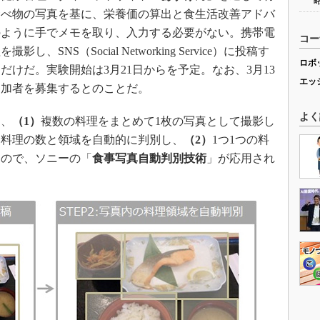
食べ物の写真を基に、栄養価の算出と食生活改善アドバ
のように手でメモを取り、入力する必要がない。携帯電
コー
NS（Social Networking Service）に投稿す
ロボ
けだ。実験開始は3月21日からを予定。なお、3月13
エッ
参加者を募集するとのことだ。
よく
、
（1）
複数の料理をまとめて1枚の写真として撮影し
る料理の数と領域を自動的に判別し、
（2）
1つ1つの料
もので、ソニーの「
食事写真自動判別技術
」が応用され