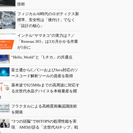
技術
フィジカルAI時代のロボティクス新
標準、安全性は「後付け」でなく
「設計の核心」
インテル“ヤマネコ”の実力は？／
「Renesas 365」は3カ月かかる作業
が1分に
“Hello, World”と「Lチカ」の共通点
富士通からC／C++およびJava対応のソ
ースコード解析ツールの資産を取得
基本波で625MHzまでの高周波に対応す
る次世代水晶デバイスを本格量産を開
始
フラクタルによる高精度画像認識技術
を開発
“3つの頭脳”で80TOPSの処理性能を実
現 AMDが語る「次世代AIチップ」戦