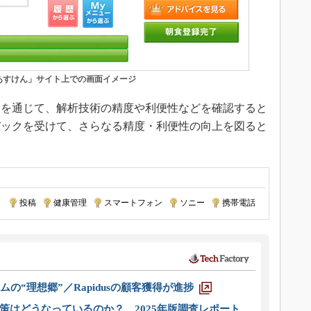
あすけん」サイト上での画面イメージ
を通じて、解析技術の精度や利便性などを確認すると
バックを受けて、さらなる精度・利便性の向上を図ると
ト
|
投稿
|
健康管理
|
スマートフォン
|
ソニー
|
携帯電話
ムの“理想郷”／Rapidusの顧客獲得が進捗
策はどうなっているのか？ 2025年版調査レポート