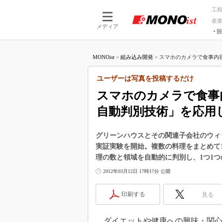
工
産
メディア
脱
つながる技術
AI×技術
MONOist
>
組み込み開発
>
スマホのカメラで食事内容
つながる工場
AI×設備
つながるサービ
Physical
ユーザーは写真を投稿するだけ
スマホのカメラで食事
自動判別技術」を応用
グリーンハウスとその関連子会社のウィ
実証実験を開始。複数の料理をまとめて
理の数と領域を自動的に判別し、1つ1
2012年03月12日 17時17分 公開
印刷する
見る
ダイエットや健康への興味・関心