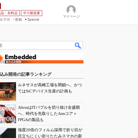
薬品・衣料品
中小製造業
マイページ
ルマガ
告知
Special
込み開発の記事ランキング
ルネサスが高崎工場を閉鎖へ、かつ
てはSiCデバイス生産の計画も
AlteraはITバブルを切り抜け全盛期
へ、時代を先取りしたArmコア＋
FPGAの製品も
強度20倍のフィルム採用で折り目が
目立ちにくい折りたたみスマホの新