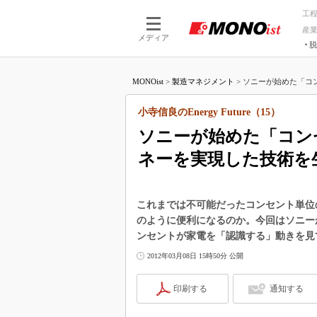
工
産
メディア
脱
つながる技術
AI×技術
MONOist
>
製造マネジメント
>
ソニーが始めた「コン
つながる工場
AI×設備
つながるサービ
Physical
小寺信良のEnergy Future（15）
ソニーが始めた「コン
ネーを実現した技術を
これまでは不可能だったコンセント単位
のように便利になるのか。今回はソニー
ンセントが家電を「認識する」動きを見
2012年03月08日 15時50分 公開
印刷する
通知する