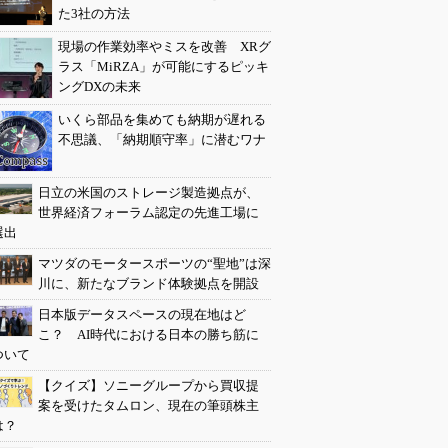
た3社の方法
現場の作業効率やミスを改善 XRグ
ラス「MiRZA」が可能にするピッキ
ングDXの未来
いくら部品を集めても納期が遅れる
不思議、「納期順守率」に潜むワナ
日立の米国のストレージ製造拠点が、
世界経済フォーラム認定の先進工場に
選出
マツダのモータースポーツの“聖地”は深
川に、新たなブランド体験拠点を開設
日本版データスペースの現在地はど
こ？ AI時代における日本の勝ち筋に
ついて
【クイズ】ソニーグループから買収提
案を受けたタムロン、現在の筆頭株主
は？