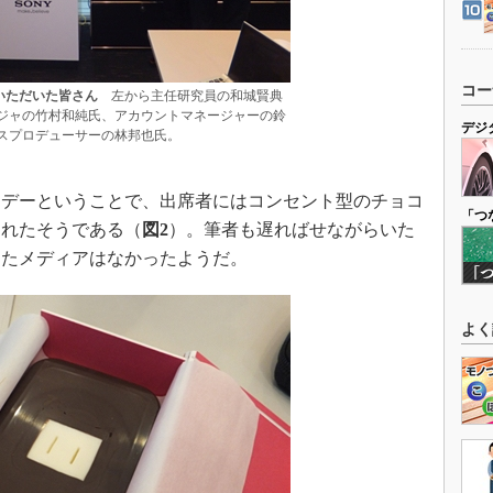
コー
いただいた皆さん
左から主任研究員の和城賢典
ジャの竹村和純氏、アカウントマネージャーの鈴
デジ
スプロデューサーの林邦也氏。
デーということで、出席者にはコンセント型のチョコ
「つ
されたそうである（
図2
）。筆者も遅ればせながらいた
したメディアはなかったようだ。
よく