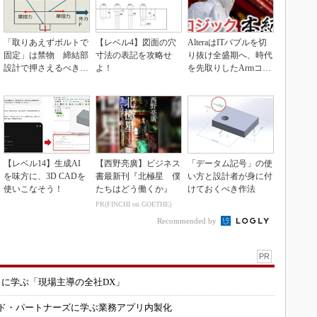
「取りあえずボルトで
【レベル4】図面の穴
AlteraはITバブルを切
固定」は禁物 締結部
寸法の表記を攻略せ
り抜け全盛期へ、時代
設計で押さえるべき基
よ！
を先取りしたArmコア
本
＋FPGA...
【レベル14】生成AI
【西野亮廣】ビジネス
「データム記号」の使
を味方に、3D CADを
書最新刊『北極星 僕
い方と設計者が身に付
使いこなそう！
たちはどう働くか』
けておくべき作法
PR(FINCHI on GOETHE)
Recommended by
PR
コに学ぶ「現場主導の全社DX」
ルド・パートナーズに学ぶ業務アプリ内製化