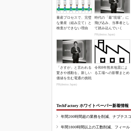
量産プロセスで、完璧
時代の「最"現場"」に
な量産（組み立て）と
飛び込み、当事者とし
検査ができない理由
て踏み込んでいく
PR(dentsu Japan)
「さすが」と言われる
令和8年熊本地震によ
驚きや感動を。新しい
る工場への影響まとめ
価値を生む電通の挑戦
PR(dentsu Japan)
TechFactory ホワイトペーパー新着情報
年間200時間超の業務を削減、ナブテス
年間1800時間以上の工数削減、フィー