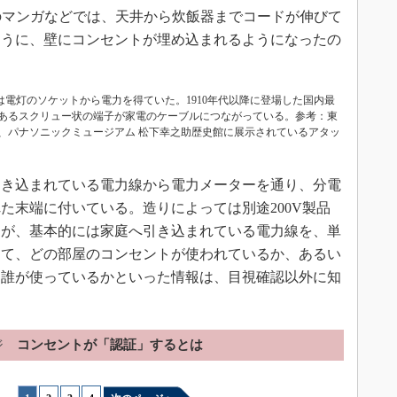
のマンガなどでは、天井から炊飯器までコードが伸びて
ように、壁にコンセントが埋め込まれるようになったの
は電灯のソケットから電力を得ていた。1910年代以降に登場した国内最
あるスクリュー状の端子が家電のケーブルにつながっている。参考：東
、パナソニックミュージアム 松下幸之助歴史館に展示されているアタッ
き込まれている電力線から電力メーターを通り、分電
た末端に付いている。造りによっては別途200V製品
るが、基本的には家庭へ引き込まれている電力線を、単
って、どの部屋のコンセントが使われているか、あるい
に誰が使っているかといった情報は、目視確認以外に知
ジ
コンセントが「認証」するとは