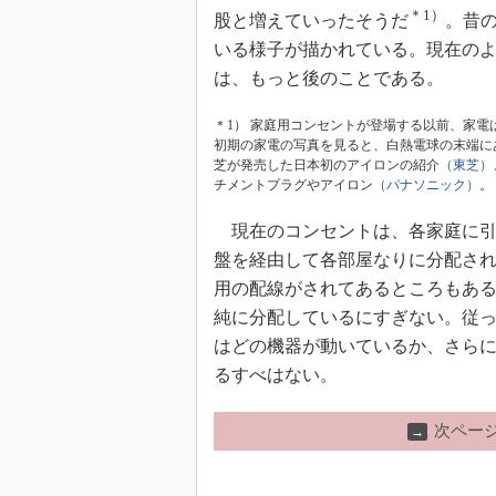
＊1）
股と増えていったそうだ
。昔
いる様子が描かれている。現在の
は、もっと後のことである。
＊1） 家庭用コンセントが登場する以前、家電
初期の家電の写真を見ると、白熱電球の末端に
芝が発売した日本初のアイロンの紹介
（東芝）
チメントプラグやアイロン
（パナソニック）
。
現在のコンセントは、各家庭に引
盤を経由して各部屋なりに分配され
用の配線がされてあるところもあ
純に分配しているにすぎない。従
はどの機器が動いているか、さら
るすべはない。
次ペー
→