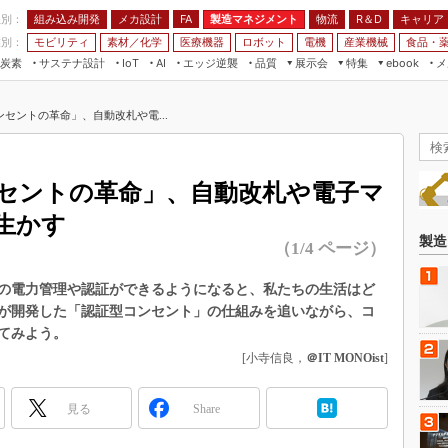
程別：
組み込み開発
メカ設計
製造マネジメント
物流
R＆D
キャリア
FA
業別：
モビリティ
素材／化学
医療機器
ロボット
電機
産業機械
食品・
炭素
サステナ設計
エッジ逆襲
品質
展示会
特集
メ
IoT
AI
ebook
伝承
組み込み開発
CEATEC
読者調査まとめ
編集後記
セントの革命」、自動改札や電...
JIMTOF
保全
メカ設計
つながるクルマ
組込み/エッジ コンピューティング
ス
 AI
製造マネジメント
5G
展＆IoT/5Gソリューション展
VR／AR
FA
セントの革命」、自動改札や電子マ
IIFES
モビリティ
フィールドサービス
生かす
国際ロボット展
素材／化学
FPGA
製造
（1/4 ページ）
ジャパンモビリティショー
組み込み画像技術
TECHNO-FRONTIER
の電力管理や認証ができるようになると、私たちの生活はど
組み込みモデリング
が開発した「認証型コンセント」の仕組みを追いながら、コ
人テク展
Windows Embedded
てみよう。
スマート工場EXPO
[小寺信良，
＠IT MONOist
]
車載ソフト開発
EdgeTech+
ISO26262
日本ものづくりワールド
見る
Share
無償設計ツール
AUTOMOTIVE WORLD