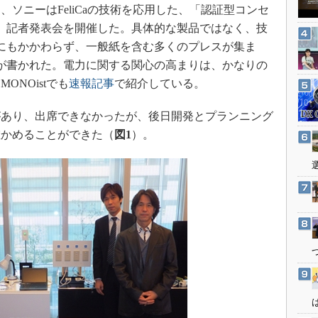
3Dプリンタ
4日、ソニーはFeliCaの技術を応用した、「認証型コンセ
産業オープンネット展
デジタルツインとCAE
、記者発表会を開催した。具体的な製品ではなく、技
にもかかわらず、一般紙を含む多くのプレスが集ま
S＆OP
が書かれた。電力に関する関心の高まりは、かなりの
インダストリー4.0
NOistでも
速報記事
で紹介している。
イノベーション
製造業ビッグデータ
あり、出席できなかったが、後日開発とプランニング
確かめることができた（
図1
）。
メイドインジャパン
植物工場
知財マネジメント
海外生産
グローバル設計・開発
制御セキュリティ
新型コロナへの対応