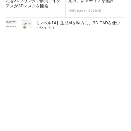
足を3Dプリンタで解消、イグ
組み、新メディアを創設
アスが3Dマスクを開発
PR(FINCHI on GOETHE)
【レベル14】生成AIを味方に、3D CADを使い
こなそう！
令和8年熊本地震による工場への影響まとめ
狭小な駐車場に、シャープがポールカメラ式製
品発表 市場シェア10％目指す