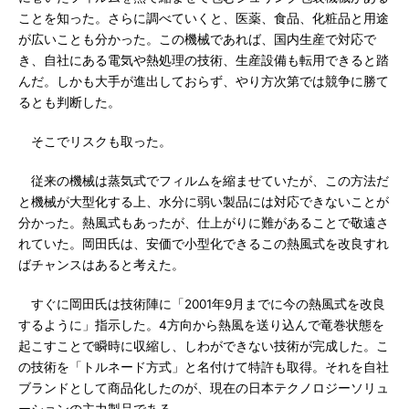
ことを知った。さらに調べていくと、医薬、食品、化粧品と用途
が広いことも分かった。この機械であれば、国内生産で対応で
き、自社にある電気や熱処理の技術、生産設備も転用できると踏
んだ。しかも大手が進出しておらず、やり方次第では競争に勝て
るとも判断した。
そこでリスクも取った。
従来の機械は蒸気式でフィルムを縮ませていたが、この方法だ
と機械が大型化する上、水分に弱い製品には対応できないことが
分かった。熱風式もあったが、仕上がりに難があることで敬遠さ
れていた。岡田氏は、安価で小型化できるこの熱風式を改良すれ
ばチャンスはあると考えた。
すぐに岡田氏は技術陣に「2001年9月までに今の熱風式を改良
するように」指示した。4方向から熱風を送り込んで竜巻状態を
起こすことで瞬時に収縮し、しわができない技術が完成した。こ
の技術を「トルネード方式」と名付けて特許も取得。それを自社
ブランドとして商品化したのが、現在の日本テクノロジーソリュ