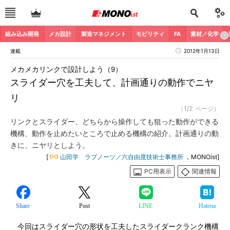
組み込み開発
メカ設計
製造マネジメント
モビリティ
FA
素材／化学
連載
2012年1月13日
メカメカリンクで設計しよう（9）
スライダー穴を工夫して、計画通りの動作でニヤ
リ
（1/2 ページ）
リンクとスライダー、どちらから操作しても狙った動作ができる
機構、動作を止めたいところで止める機構の紹介。計画通りの動
きに、ニヤリとしよう。
[
山田学 ラブノーツ／六自由度技術士事務所
，MONOist]
PC用表示
関連情報
Share
Post
LINE
Hatena
今回はスライダー穴の形状を工夫したスライダークランク機構