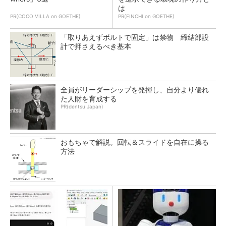
は
PR(COCO VILLA on GOETHE)
PR(FINCHI on GOETHE)
「取りあえずボルトで固定」は禁物 締結部設
計で押さえるべき基本
全員がリーダーシップを発揮し、自分より優れ
た人財を育成する
PR(dentsu Japan)
おもちゃで解説。回転＆スライドを自在に操る
方法