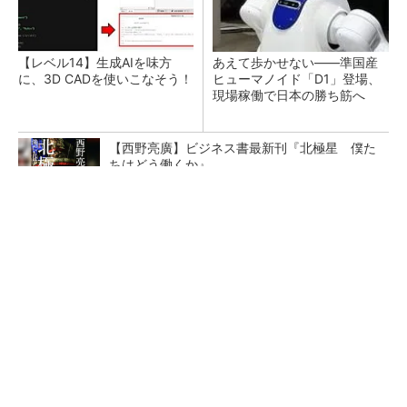
【レベル14】生成AIを味方
あえて歩かせない――準国産
に、3D CADを使いこなそう！
ヒューマノイド「D1」登場、
現場稼働で日本の勝ち筋へ
【西野亮廣】ビジネス書最新刊『北極星 僕た
ちはどう働くか』
PR(FINCHI on GOETHE)
【レベル4】図面の穴寸法の表記を攻略せよ！
マザックが最大加工径910mmのCNC旋盤、大
径および長尺ワーク向け