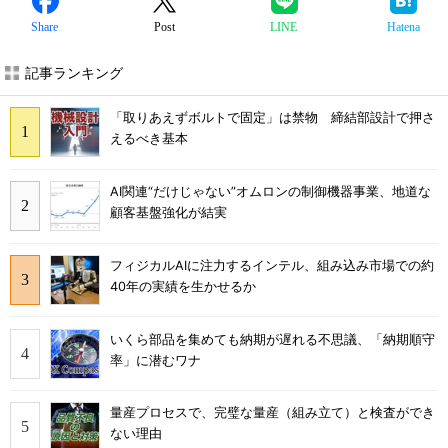
Share
Post
LINE
Hatena
記事ランキング
「取りあえずボルトで固定」は禁物 締結部設計で押さ
えるべき基本
AI関連“だけじゃない”オムロンの制御機器事業、地道な
顧客基盤強化が結実
フィジカルAIに注力するインテル、組み込み市場での約
40年の実績を生かせるか
いくら部品を集めても納期が遅れる不思議、「納期順守
率」に潜むワナ
量産プロセスで、完璧な量産（組み立て）と検査ができ
ない理由