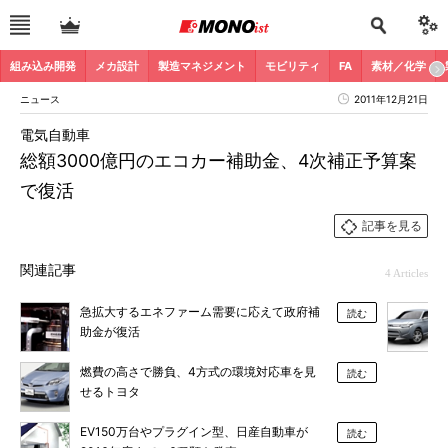
組み込み開発
メカ設計
製造マネジメント
モビリティ
FA
素材／化学
ニュース
2011年12月21日
電気自動車
総額3000億円のエコカー補助金、4次補正予算案
で復活
記事を見る
関連記事
4 Articles
急拡大するエネファーム需要に応えて政府補
読む
助金が復活
燃費の高さで勝負、4方式の環境対応車を見
読む
せるトヨタ
EV150万台やプラグイン型、日産自動車が
読む