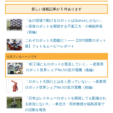
新しい連載記事が 5 件あります
「あの現場で動けるロボットはQuinceしかない」
～原発ロボットを開発する千葉工大・小柳副所長
（前編）
これぞロボット大図鑑だ！――【2011国際ロボット
展】フォト＆ムービーレポート
「町工場にもロボットが普及していく」～産業用
ロボット世界シェアNo.1の安川電機（後編）
「ロボット大国だとは全く思っていない」～産業用
ロボット世界シェアNo.1の安川電機（前編）
「日本はレスキューロボットを開発しても配備され
る状況にない!!」～東北大・田所教授が福島原発で
の活動を報告