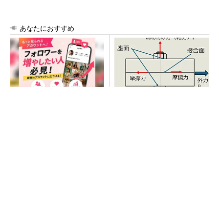
あなたにおすすめ
SNSアカウントを着実に成
「取りあえずボルトで固定」
長。実はみんなココ使ってま
は禁物 締結部設計で押さえ
す。
るべき基本
PR(Dreaw合同会社)
AI関連“だけじゃない”オムロンの制御機器事
業、地道な顧客基盤強化が結実
SNSアカウントを着実に成長。実はみんなココ
使ってます。