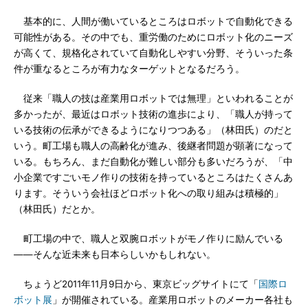
基本的に、人間が働いているところはロボットで自動化できる
可能性がある。その中でも、重労働のためにロボット化のニーズ
が高くて、規格化されていて自動化しやすい分野、そういった条
件が重なるところが有力なターゲットとなるだろう。
従来「職人の技は産業用ロボットでは無理」といわれることが
多かったが、最近はロボット技術の進歩により、「職人が持って
いる技術の伝承ができるようになりつつある」（林田氏）のだと
いう。町工場も職人の高齢化が進み、後継者問題が顕著になって
いる。もちろん、まだ自動化が難しい部分も多いだろうが、「中
小企業ですごいモノ作りの技術を持っているところはたくさんあ
ります。そういう会社ほどロボット化への取り組みは積極的」
（林田氏）だとか。
町工場の中で、職人と双腕ロボットがモノ作りに励んでいる
――そんな近未来も日本らしいかもしれない。
ちょうど2011年11月9日から、東京ビッグサイトにて「
国際ロ
ボット展
」が開催されている。産業用ロボットのメーカー各社も