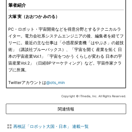
筆者紹介
大塚 実（おおつか みのる）
PC・ロボット・宇宙開発などを得意分野とするテクニカルラ
イター。電力会社系システムエンジニアの後、編集者を経てフ
リーに。最近の主な仕事は「小惑星探査機「はやぶさ」の超技
術」（講談社ブルーバックス）、「宇宙を開く 産業を拓く 日
本の宇宙産業Vol.1」「宇宙をつかう くらしが変わる 日本の宇
宙産業Vol.2」（日経BPマーケティング）など。宇宙作家クラ
ブに所属。
Twitterアカウントは
@ots_min
Copyright © ITmedia, Inc. All Rights Reserved.
関連情報
再検証「ロボット大国・日本」 連載一覧