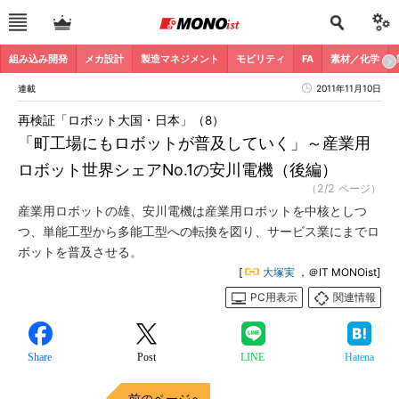
組み込み開発
メカ設計
製造マネジメント
モビリティ
FA
素材／化学
連載
2011年11月10日
再検証「ロボット大国・日本」（8）
「町工場にもロボットが普及していく」～産業用
ロボット世界シェアNo.1の安川電機（後編）
（2/2 ページ）
産業用ロボットの雄、安川電機は産業用ロボットを中核としつ
つ、単能工型から多能工型への転換を図り、サービス業にまでロ
ボットを普及させる。
[
大塚実
，＠IT MONOist]
PC用表示
関連情報
Share
Post
LINE
Hatena
前のページへ