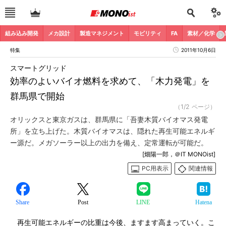
組み込み開発
メカ設計
製造マネジメント
モビリティ
FA
素材／化学
特集
2011年10月6日
スマートグリッド
効率のよいバイオ燃料を求めて、「木力発電」を
群馬県で開始
（1/2 ページ）
オリックスと東京ガスは、群馬県に「吾妻木質バイオマス発電
所」を立ち上げた。木質バイオマスは、隠れた再生可能エネルギ
ー源だ。メガソーラー以上の出力を備え、定常運転が可能だ。
[畑陽一郎，＠IT MONOist]
PC用表示
関連情報
Share
Post
LINE
Hatena
再生可能エネルギーの比重は今後、ますます高まっていく。こ