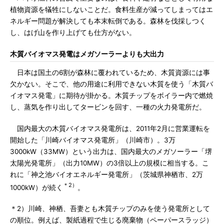
植物資源を犠牲にしないことだ。食料生産が減ってしまってはエ
ネルギー問題が解決しても本末転倒である。森林を伐採しつく
し、はげ山を作り上げても仕方がない。
木質バイオマス発電はメガソーラーよりも大出力
日本は国土の6割が森林に覆われているため、木質資源には事
欠かない。そこで、他の用途に利用できない木質を使う「木質バ
イオマス発電」に期待が掛かる。木質チップをボイラー内で燃焼
し、蒸気を作り出してタービンを回す、一種の火力発電所だ。
国内最大の木質バイオマス発電所は、2011年2月に営業運転を
開始した「川崎バイオマス発電所」（川崎市）。3万
3000kW（33MW）という出力は、国内最大のメガソーラー「堺
太陽光発電所」（出力10MW）の3倍以上の規模に相当する。こ
れに「神之池バイオエネルギー発電所」（茨城県神栖市、2万
＊2）
1000kW）が続く
。
＊2）川崎、神栖、吾妻とも木質チップのみを使う発電所として
の順位。例えば、製紙過程で生じる廃棄物（ペーパースラッジ）