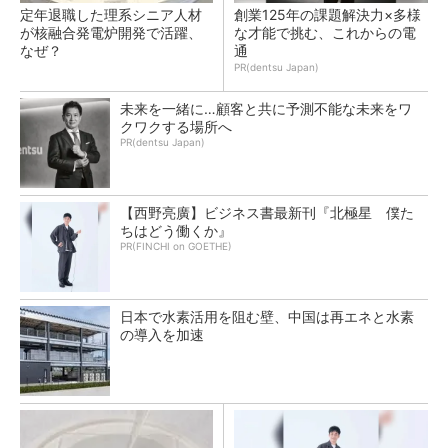
定年退職した理系シニア人材
創業125年の課題解決力×多様
が核融合発電炉開発で活躍、
な才能で挑む、これからの電
なぜ？
通
PR(dentsu Japan)
未来を一緒に…顧客と共に予測不能な未来をワ
クワクする場所へ
PR(dentsu Japan)
【西野亮廣】ビジネス書最新刊『北極星 僕た
ちはどう働くか』
PR(FINCHI on GOETHE)
日本で水素活用を阻む壁、中国は再エネと水素
の導入を加速