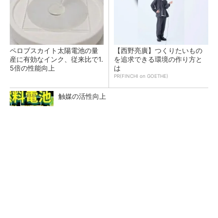
ペロブスカイト太陽電池の量
【西野亮廣】つくりたいもの
産に有効なインク、従来比で1.
を追求できる環境の作り方と
5倍の性能向上
は
PR(FINCHI on GOETHE)
触媒の活性向上
建造から約40年でも新技術に対応、カナダ沿岸
警備隊船「ローリエ」の操舵室
シリコン量子コンピュータの量産開発へ、イン
テルの18Aプロセスを活用