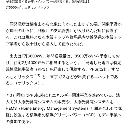
が全額出資する吾妻バイオパワーが運営する。敷地面積は2
2
万5000m
。出典：オリックス
同発電所は榛名山から北東に向かった山すその端、関東平野か
ら周囲の山々に、利根川の支流吾妻川が入り込んだ所に位置す
る。これは燃料となる木質チップを群馬県内や近隣県の木質チッ
プ業者から数十社から購入して使うためだ。
出力は1万3600kW。年間送電量は、8500万kWhを予定してお
り、住宅2万4000戸分に相当するという。「発電した電力は特定
規模電気事業者（PPS）を経由して供給する。PPSは2社、すな
＊3）
わちオリックス
と、東京ガスなどが出資するエネットであ
る」（オリックス）。
＊3）同社はPPS以外にもエネルギー関連事業を進めている。法
人向け太陽光発電システムの販売や、太陽光発電システムを
HEMS（Home Energy Management System）と組み合わせて家
庭に設置する横浜市の横浜グリーンパワー（YGP）モデル事業へ
の参加である。