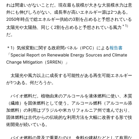
れは間違いがないことだ。現在最も規模が大きな大規模水力は意
外にも伸びしろがない。成長率が高いエネルギー源は2つある。
2050年時点で総エネルギー供給の3割を占めると予想されている
＊1）
太陽光や太陽熱、同じく2割を占めると予想されている風力
だ。
＊1）気候変動に関する政府間パネル（IPCC）による
報告書
「Special Report on Renewable Energy Sources and Climate
Change Mitigation（SRREN）」
太陽光や風力以上に成長する可能性がある再生可能エネルギー
が1つある。何だろうか。
バイオ燃料だ。植物由来のアルコールを液体燃料に使い、木質
（繊維）を固体燃料として使う。アルコール燃料（アルコール添
加燃料）の利用はブラジルや米カリフォルニア州で進んでおり、
固体燃料は古代からの伝統的な利用方法を大幅に改善する形で技
術開発が続いている。
バイオ燃料の普及で重要なのは、食料や建材などとして有用な