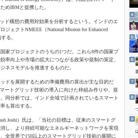
3Dプリンタ
産業オープンネット展
ためIBMと提携した。
デジタルツインとCAE
リッド構想の費用対効果を分析するという。インドのエ
S＆OP
EEE（National Mission for Enhanced
インダストリー4.0
実施する。
イノベーション
製造業ビッグデータ
の国家プロジェクトのうちの1つだ。これら8件の国家プ
ー効率向上や市場の拡大につながる政策や規制の策定、
メイドインジャパン
ビジネスモデルを推進するものだ。
植物工場
知財マネジメント
ッドを展開するための準備費用の算出が主な目的だ
海外生産
スマートグリッド技術の導入に向けた枠組み作りや、規
う。同分析では、インド全域で計画されているスマート
グローバル設計・開発
益率も算出する。
制御セキュリティ
新型コロナへの対応
sh Joshi）氏は、「当社の目標は、従来のスマートグ
解消し、より持続可能なエネルギーネットワークを実現
、全世界で150以上のスマートグリッド技術の展開に