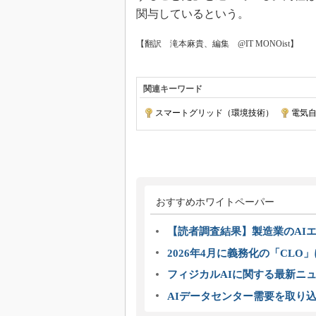
関与しているという。
【翻訳 滝本麻貴、編集 @IT MONOist】
関連キーワード
スマートグリッド（環境技術）
|
電気
おすすめホワイトペーパー
【読者調査結果】製造業のAI
2026年4月に義務化の「CL
フィジカルAIに関する最新ニュー
AIデータセンター需要を取り