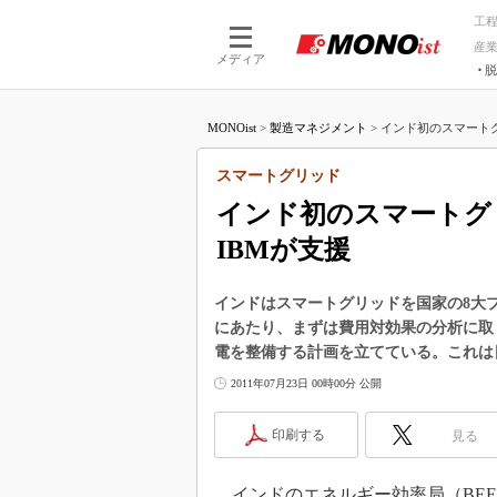
工
産
メディア
脱
つながる技術
AI×技術
MONOist
>
製造マネジメント
>
インド初のスマートグ
つながる工場
AI×設備
つながるサービ
Physical
スマートグリッド
インド初のスマートグ
IBMが支援
インドはスマートグリッドを国家の8大
にあたり、まずは費用対効果の分析に取り
電を整備する計画を立てている。これは
2011年07月23日 00時00分 公開
印刷する
見る
インドのエネルギー効率局（BEE：Burea