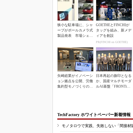
狭小な駐車場に、シャ
GOETHEとFINCHIが
ープがポールカメラ式
タッグを組み、新メデ
製品発表 市場シェア
ィアを創設
10％目指す
PR(FINCHI on GOETHE)
矢崎総業がイノベーシ
日本再起の旗印となる
ョン拠点を公開、労働
か、国産マルチモーダ
集約型モノづくりのス
ルAI基盤「FRONTi
マート化に向け
a」が始動
TechFactory ホワイトペーパー新着情報
モノタロウで実践、失敗しない「間接材