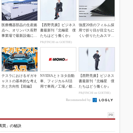
医療機器部品の生産拠
【西野亮廣】ビジネス
強度20倍のフィルム採
点へ、オリンパス長野
書最新刊『北極星 僕
用で折り目が目立ちに
事業場で最新設備に機
たちはどう働くか』
くい折りたたみスマホ
能集約
の新技術
PR(FINCHI on GOETHE)
テスラにおけるギガキ
NVIDIAとトヨタ自動
【西野亮廣】ビジネス
ャストの基本的な考え
車、フィジカルAI活
書最新刊『北極星 僕
方と方向性【前編】
用で車両／工場／都市
たちはどう働くか』
を連携
PR(FINCHI on GOETHE)
Recommended by
PR
購買」の秘訣