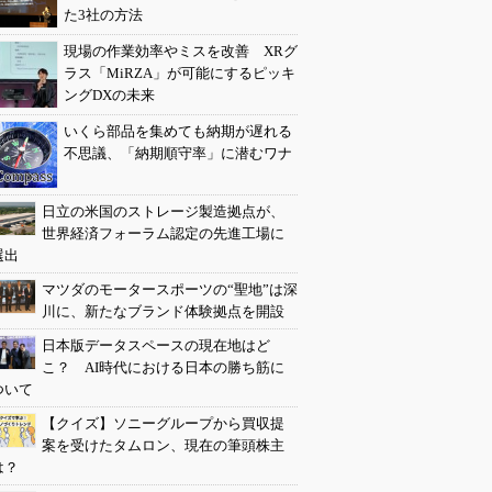
た3社の方法
現場の作業効率やミスを改善 XRグ
ラス「MiRZA」が可能にするピッキ
ングDXの未来
いくら部品を集めても納期が遅れる
不思議、「納期順守率」に潜むワナ
日立の米国のストレージ製造拠点が、
世界経済フォーラム認定の先進工場に
選出
マツダのモータースポーツの“聖地”は深
川に、新たなブランド体験拠点を開設
日本版データスペースの現在地はど
こ？ AI時代における日本の勝ち筋に
ついて
【クイズ】ソニーグループから買収提
案を受けたタムロン、現在の筆頭株主
は？