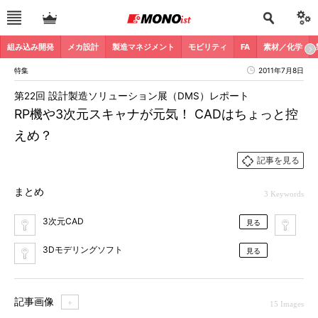
組み込み開発
メカ設計
製造マネジメント
モビリティ
FA
素材／化学
特集
2011年7月8日
第22回 設計製造ソリューション展（DMS）レポート
RP機や3次元スキャナが元気！ CADはちょっと控
えめ？
記事を見る
まとめ
3 Keywords
3次元CAD
も
見る
3Dモデリングソフト
見る
記事画像
＋
15 Images