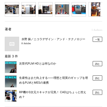
1
2
3
4
5
6
7
著者
1 Authors
水野 操／ニコラデザイン・アンド・テクノロジー
一覧
8 Articles
最新 3 件
次世代PLM HDとは何なのか
読む
生産性はまだ向上する――理想と現実のギャップを埋
読む
めるPLMとMESの連携
RP機や3次元スキャナが元気！ CADはちょっと控え
読む
め？