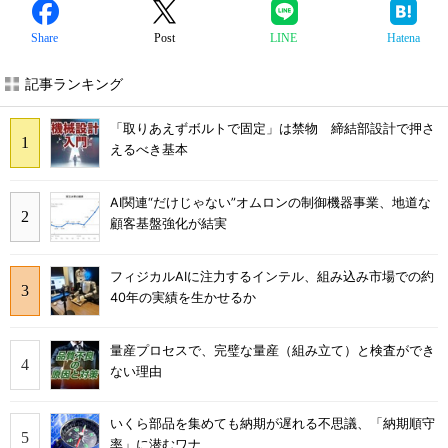
Share
Post
LINE
Hatena
記事ランキング
「取りあえずボルトで固定」は禁物 締結部設計で押さ
えるべき基本
AI関連“だけじゃない”オムロンの制御機器事業、地道な
顧客基盤強化が結実
フィジカルAIに注力するインテル、組み込み市場での約
40年の実績を生かせるか
量産プロセスで、完璧な量産（組み立て）と検査ができ
ない理由
いくら部品を集めても納期が遅れる不思議、「納期順守
率」に潜むワナ