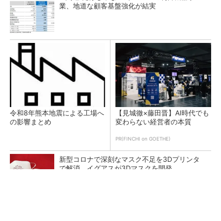
業、地道な顧客基盤強化が結実
令和8年熊本地震による工場へ
【見城徹×藤田晋】AI時代でも
の影響まとめ
変わらない経営者の本質
PR(FINCHI on GOETHE)
新型コロナで深刻なマスク不足を3Dプリンタ
で解消、イグアスが3Dマスクを開発
【レベル14】生成AIを味方に、3D CADを使い
こなそう！