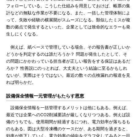
フォローしている。こうした仕組みを用意しておけば、帳票の集
計などの無駄な作業が不要になる。また、一括した管理体制によ
って、失敗や経験の横展開がスムーズになる。類似したミスが複
数の拠点で発生するといった、企業としては致命的なエラーも発
生しにくくなる。
例えば、紙ベースで管理している場合、その報告書が正しいか
どうかを判定するのは誰だろうか？ 問題が発生したとして、そ
の問題にかかわっている担当者が正しい報告をする保証はあるだ
ろか？ 性善説にのっとれば、大丈夫という結論に至るかもしれ
ないが、実際はそうではない。最近の数々の点検漏れの報道を見
れば明らかだ。
設備保全情報一元管理がもたらす恩恵
設備保全情報を一括管理するメリットは他にもある。例えば、
最近では企業へのCO2削減要請が厳しくなりつつある。例えば設
備のうちでも、使用期間が経過するにつれ、電力効率が落ちるも
のもある。図は大型冷凍機のケースだが、ある期間を過ぎると、
効率が低下していく。電力効率の傾向をグラフ化してみると一目