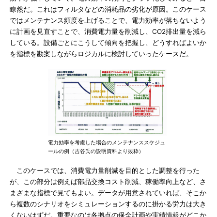
瞭然だ。これはフィルタなどの消耗品の劣化が原因。このケース
ではメンテナンス頻度を上げることで、電力効率が落ちないよう
に計画を見直すことで、消費電力量を削減し、CO2排出量を減ら
している。設備ごとにこうして傾向を把握し、どうすればよいか
を指標を勘案しながらロジカルに検討していったケースだ。
電力効率を考慮した場合のメンテナンススケジュ
ールの例（吉谷氏の説明資料より抜粋）
このケースでは、消費電力量削減を目的とした調整を行った
が、この部分は例えば部品交換コスト削減、稼働率向上など、さ
まざまな指標で見てもよい。データが用意されていれば、そこか
ら複数のシナリオをシミュレーションするのに掛かる労力は大き
くないはずだ。重要なのは各拠点の保全計画や実績情報がどこか