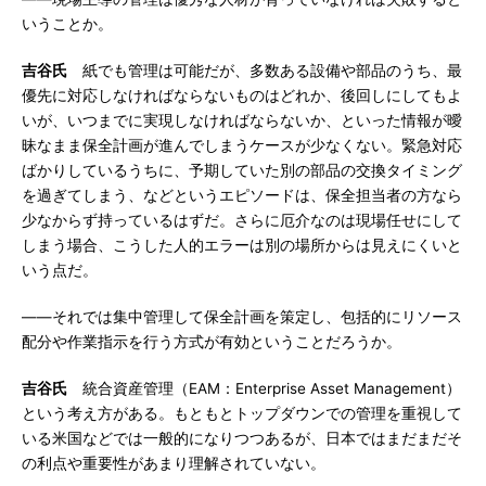
いうことか。
吉谷氏
紙でも管理は可能だが、多数ある設備や部品のうち、最
優先に対応しなければならないものはどれか、後回しにしてもよ
いが、いつまでに実現しなければならないか、といった情報が曖
昧なまま保全計画が進んでしまうケースが少なくない。緊急対応
ばかりしているうちに、予期していた別の部品の交換タイミング
を過ぎてしまう、などというエピソードは、保全担当者の方なら
少なからず持っているはずだ。さらに厄介なのは現場任せにして
しまう場合、こうした人的エラーは別の場所からは見えにくいと
いう点だ。
――それでは集中管理して保全計画を策定し、包括的にリソース
配分や作業指示を行う方式が有効ということだろうか。
吉谷氏
統合資産管理（EAM：Enterprise Asset Management）
という考え方がある。もともとトップダウンでの管理を重視して
いる米国などでは一般的になりつつあるが、日本ではまだまだそ
の利点や重要性があまり理解されていない。