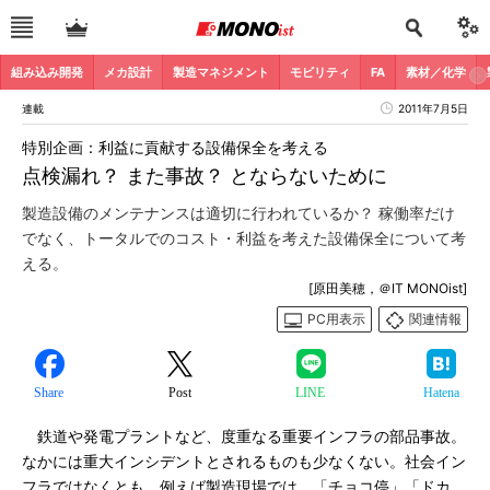
組み込み開発
メカ設計
製造マネジメント
モビリティ
FA
素材／化学
連載
2011年7月5日
特別企画：利益に貢献する設備保全を考える
点検漏れ？ また事故？ とならないために
製造設備のメンテナンスは適切に行われているか？ 稼働率だけ
でなく、トータルでのコスト・利益を考えた設備保全について考
える。
[原田美穂，＠IT MONOist]
PC用表示
関連情報
Share
Post
LINE
Hatena
鉄道や発電プラントなど、度重なる重要インフラの部品事故。
なかには重大インシデントとされるものも少なくない。社会イン
フラではなくとも、例えば製造現場では、「チョコ停」「ドカ