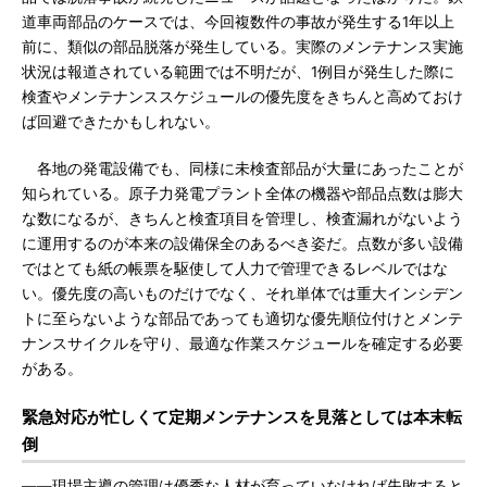
道車両部品のケースでは、今回複数件の事故が発生する1年以上
前に、類似の部品脱落が発生している。実際のメンテナンス実施
状況は報道されている範囲では不明だが、1例目が発生した際に
検査やメンテナンススケジュールの優先度をきちんと高めておけ
ば回避できたかもしれない。
各地の発電設備でも、同様に未検査部品が大量にあったことが
知られている。原子力発電プラント全体の機器や部品点数は膨大
な数になるが、きちんと検査項目を管理し、検査漏れがないよう
に運用するのが本来の設備保全のあるべき姿だ。点数が多い設備
ではとても紙の帳票を駆使して人力で管理できるレベルではな
い。優先度の高いものだけでなく、それ単体では重大インシデン
トに至らないような部品であっても適切な優先順位付けとメンテ
ナンスサイクルを守り、最適な作業スケジュールを確定する必要
がある。
緊急対応が忙しくて定期メンテナンスを見落としては本末転
倒
――現場主導の管理は優秀な人材が育っていなければ失敗すると