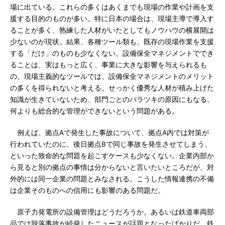
場に出ている。これらの多くはあくまでも現場の作業や計画を支
援する目的のものが多い。特に日本の場合は、現場主導で導入す
ることが多く、熟練した人材がいたとしてもノウハウの横展開は
少ないのが現状。結果、各種ツール類も、既存の現場作業を支援
する「だけ」のものも少なくない。設備保全マネジメントででき
ることは、実はもっと広く、事業に大きな影響を与えられるも
の。現場主義的なツールでは、設備保全マネジメントのメリット
の多くを得られないと考える。せっかく優秀な人材が積み上げた
知識が生きていないため、部門ごとのバラツキの原因にもなる。
何よりも総合的な管理ができないという問題がある。
例えば、拠点Aで発生した事故について、拠点A内では対策が
行われていたのに、後日拠点Bで同じ事故を発生させてしまう、
といった致命的な問題を起こすケースも少なくない。企業内部か
ら見ると別の拠点の事情は分からないと言いたいところだが、対
外的には同一企業の問題とみなされる。こうした情報連携の不備
は企業そのものへの信用にも影響のある問題だ。
原子力発電所の設備管理はどうだろうか。あるいは鉄道車両部
品では脱落事故が続発したニュースが話題となったばかりだ。鉄