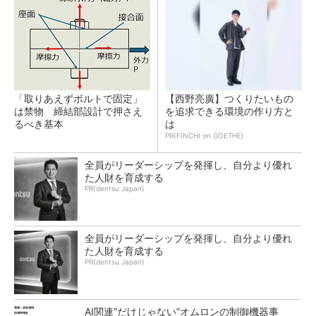
「取りあえずボルトで固定」
【西野亮廣】つくりたいもの
は禁物 締結部設計で押さえ
を追求できる環境の作り方と
るべき基本
は
PR(FINCHI on GOETHE)
全員がリーダーシップを発揮し、自分より優れ
た人財を育成する
PR(dentsu Japan)
全員がリーダーシップを発揮し、自分より優れ
た人財を育成する
PR(dentsu Japan)
AI関連“だけじゃない”オムロンの制御機器事