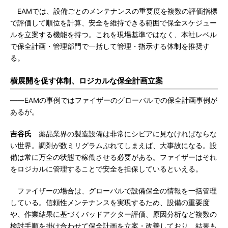
EAMでは、設備ごとのメンテナンスの重要度を複数の評価指標
で評価して順位を計算、安全を維持できる範囲で保全スケジュー
ルを立案する機能を持つ。これを現場基準ではなく、本社レベル
で保全計画・管理部門で一括して管理・指示する体制を推奨す
る。
横展開を促す体制、ロジカルな保全計画立案
――EAMの事例ではファイザーのグローバルでの保全計画事例が
あるが。
吉谷氏
薬品業界の製造設備は非常にシビアに見なければならな
い世界。調剤が数ミリグラムぶれてしまえば、大事故になる。設
備は常に万全の状態で稼働させる必要がある。ファイザーはそれ
をロジカルに管理することで安全を担保しているといえる。
ファイザーの場合は、グローバルで設備保全の情報を一括管理
している。信頼性メンテナンスを実現するため、設備の重要度
や、作業結果に基づくバッドアクター評価、原因分析など複数の
検討手順を掛け合わせて保全計画を立案・改善しており、結果も