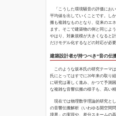
「こうした環境騒音の評価におい
平均値を出していくことです。し
搬も複雑なものとなり、従来のエ
ます。そこで建築物の例と同じよ
やはり、対象規模が大きくなると
だけモデル化するなどの対応が必
建築設計者が持つべき“音の伝
このような坂本氏の研究テーマは
氏にとってはすでに20年来の取り
に研究は著しく進み、かつて予測
な複雑な音響伝搬の様子も、高い
現在では物理数学理論的研究とし
の音響伝搬解析（いわゆる開空間
境界」の実現や、差分スキームの