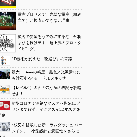
量産プロセスで、完璧な量産（組み
立て）と検査ができない理由
顧客の要望をうのみにするな 分析
まひを抜け出す「超上流のプロトタ
イピング」
3D技術が変えた「靴選び」の常識
最大0.03mmの精度、黒色／光沢素材に
も対応する4モード3Dスキャナー
【レベル4】図面の穴寸法の表記を攻略
せよ！
新型コロナで深刻なマスク不足を3Dプ
リンタで解消、イグアスが3Dマスクを
開発
6枚刃を搭載した新「ラムダッシュ パー
ムイン」 小型設計と意匠性をさらに