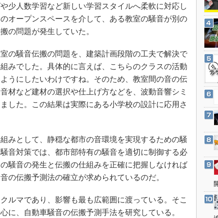
3Dプリンタ
グや少人数学習など新しい学習スタイルへ柔軟に対応し
産業オープンネット展
このオープンスペースを介して、ある教室の騒音が別の
デジタルツインとCAE
伝搬の問題が発生していた。
S＆OP
インダストリー4.0
室の騒音伝搬の問題を、建築計画段階の工夫で解決で
イノベーション
り組みでした。具体的に言えば、こちらのクラスの活動
いようにしたいわけですね。そのため、教室間の音の伝
製造業ビッグデータ
吸音材など建材の選択や仕上げ方などを、波動音響シミ
メイドインジャパン
しました。この結果は実際にある小学校の設計に応用さ
植物工場
知財マネジメント
組みとして、静穏な都市の音環境を実現するための騒
海外生産
。騒音対策では、都市部特有の騒音を適切に制御する必
グローバル設計・開発
その騒音の発生と伝搬の仕組みを正確に把握しなければ
制御セキュリティ
騒音の伝搬予測法の確立が求められているのだ。
新型コロナへの対応
クルマであり、影響も最も広範囲に渡っている。そこ
中心に、自動車騒音の伝搬予測手法を研究している。