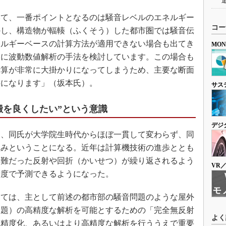
て、一番ポイントとなるのは騒音レベルのエネルギー
コー
かし、構造物が輻輳（ふくそう）した都市圏では騒音伝
ネルギーベースの計算方法が適用できない場合も出てき
MO
うに波動数値解析の手法を検討しています。この場合も
計算が非常に大掛かりになってしまうため、主要な断面
要になります」（坂本氏）。
サス
搬を良くしたい”という意識
デジ
、同氏が大学院生時代からほぼ一貫して変わらず、同
組みということになる。近年は計算機技術の進歩ととも
困難だった反射や回折（かいせつ）が繰り返されるよう
VR
精度で予測できるようになった。
ては、主として前述の都市部の騒音問題のような屋外
問題）の高精度な解析を可能とするための「完全無反射
よく
高精度化、あるいはより高精度な解析を行ううえで重要