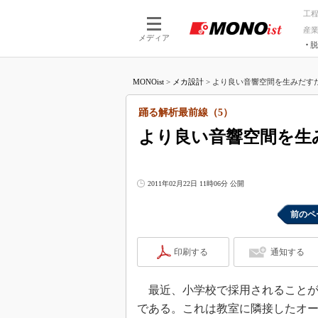
工
産
メディア
脱
つながる技術
AI×技術
MONOist
>
メカ設計
>
より良い音響空間を生みだすため
つながる工場
AI×設備
つながるサービ
Physical
踊る解析最前線（5）
より良い音響空間を生
2011年02月22日 11時06分 公開
前のペ
印刷する
通知する
最近、小学校で採用されることが
である。これは教室に隣接したオ