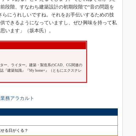
前段階、すなわち建築設計の初期段階で“音の問題を
さらにうれしいですね。それをお手伝いするための技
提供できるようになっていますし、ぜひ興味を持って私
と思います」（坂本氏）。
）
イター、ライター。建築・製造系のCAD、CG関連の
『建築知識』『My home+』（ともにエクスナレ
析業務アラカルト
試せる日がくる？