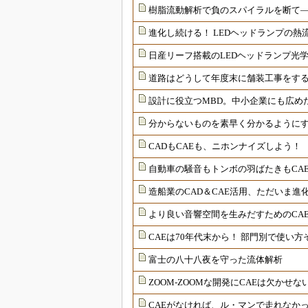
樹脂流動解析で負のスパイラルを断て
進化し続ける！ LEDヘッドランプの熱
日産リーフ搭載のLEDヘッドランプ光
道路はどうして年度末に舗装工事をす
設計に役立つMBD。中小企業にも広め
分からないものを素早く分かるようにす
CADもCAEも、ニホンナイズしよう！
自動車の騒音もトンボの羽ばたきもCA
造船業のCAD＆CAE活用、ただいま進
より良い音響空間を生みだすためのCA
CAEは70年代末から！ 部門別で使い方
富士の八十八夜を守った流体解析
ZOOM-ZOOMな開発にCAEは欠かせな
CAEがなければ、ル・マンで走れなか