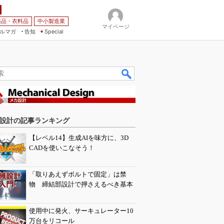
薬品・衣料品
中小製造業
マイページ
ルマガ
告知
Special
設計の記事ランキング
【レベル14】生成AIを味方に、3D
CADを使いこなそう！
「取りあえずボルトで固定」は禁
物 締結部設計で押さえるべき基本
使用中に発火、サーキュレーター10
万台をリコール