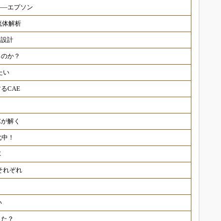
――エプソン
流体解析
学設計
るのか？
たい
るCAE
Eが解く
化中！
E
それぞれ
い
った？