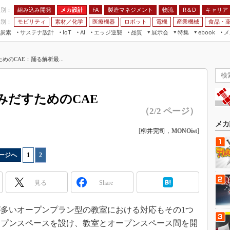
程別：
組み込み開発
メカ設計
製造マネジメント
物流
R＆D
キャリア
FA
業別：
モビリティ
素材／化学
医療機器
ロボット
電機
産業機械
食品・
炭素
サステナ設計
エッジ逆襲
品質
展示会
特集
メ
IoT
AI
ebook
伝承
組み込み開発
CEATEC
読者調査まとめ
編集後記
のCAE：踊る解析最...
JIMTOF
保全
メカ設計
つながるクルマ
組込み/エッジ コンピューティング
ス
 AI
製造マネジメント
5G
展＆IoT/5Gソリューション展
VR／AR
FA
みだすためのCAE
IIFES
モビリティ
フィールドサービス
（2/2 ページ）
国際ロボット展
素材／化学
FPGA
メカ
ジャパンモビリティショー
[
柳井完司
，
MONOist
]
組み込み画像技術
TECHNO-FRONTIER
組み込みモデリング
ージへ
1
|
2
人テク展
Windows Embedded
スマート工場EXPO
見る
Share
車載ソフト開発
EdgeTech+
ISO26262
日本ものづくりワールド
多いオープンプラン型の教室における対応もその1つ
無償設計ツール
ープンスペースを設け、教室とオープンスペース間を開
AUTOMOTIVE WORLD