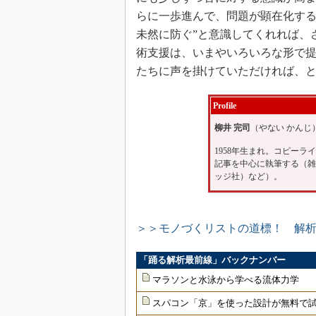
らに一歩進んで、問題が顕在化する
未然に防ぐ”と意識してくれれば、
術支援は、いまやいろいろな形で
たちに声を掛けていただければ、
Profile
柳井 完司
（やない かんじ
1958年生まれ。コピーラ
記事を中心に執筆する（雑誌
ッジ社）など）。
＞＞モノづくリストの道標！ 解
「踊る解析最前線」バックナンバー
マラソンと水泳から学べる流体力学
スパコン「京」を使った設計が無料で