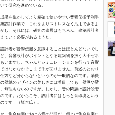
ついて研究を進めている。
成果を生かしてより精確で使いやすい音響伝搬予測手
建築設計作業で、これをよりストレスなく活用できるよ
しかし、それには、研究の進展はもちろん、建築設計者
変えていく必要があるようだ。
設計者が音響伝搬を意識することはほとんどないでし
など、音響設計がポイントとなる建築物を扱う大手ゼネ
家もいますし、ちゃんとシミュレーションを行って音響
者ではなかなかそこまで手が回りません。前述のとおり
の仕方など分からないというのが一般的なのです。消費
屋の壁紙のデザインの美しさには着目しても、壁厚や壁
ら、無理もないのですが。しかし、音の問題は設計段階
いのです。だからこそ、設計者にはもっと音環境という
いのです」（坂本氏）。
が、集合住宅における音の問題だ。例えば集合住宅に