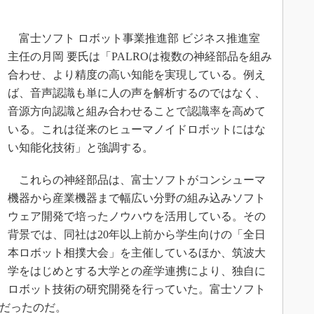
富士ソフト ロボット事業推進部 ビジネス推進室
主任の月岡 要氏は「PALROは複数の神経部品を組み
合わせ、より精度の高い知能を実現している。例え
ば、音声認識も単に人の声を解析するのではなく、
音源方向認識と組み合わせることで認識率を高めて
いる。これは従来のヒューマノイドロボットにはな
い知能化技術」と強調する。
これらの神経部品は、富士ソフトがコンシューマ
機器から産業機器まで幅広い分野の組み込みソフト
ウェア開発で培ったノウハウを活用している。その
背景では、同社は20年以上前から学生向けの「全日
本ロボット相撲大会」を主催しているほか、筑波大
学をはじめとする大学との産学連携により、独自に
ロボット技術の研究開発を行っていた。富士ソフト
”だったのだ。