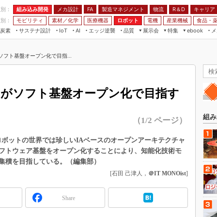
程別：
組み込み開発
メカ設計
製造マネジメント
物流
R＆D
キャリア
FA
業別：
モビリティ
素材／化学
医療機器
ロボット
電機
産業機械
食品・
炭素
サステナ設計
エッジ逆襲
品質
展示会
特集
メ
IoT
AI
ebook
伝承
組み込み開発
CEATEC
読者調査まとめ
編集後記
ソフト基盤オープン化で目指...
JIMTOF
保全
メカ設計
つながるクルマ
組込み/エッジ コンピューティング
ス
 AI
製造マネジメント
5G
展＆IoT/5Gソリューション展
VR／AR
FA
ROがソフト基盤オープン化で目指す
IIFES
モビリティ
フィールドサービス
国際ロボット展
素材／化学
FPGA
組み
（1/2 ページ）
ジャパンモビリティショー
組み込み画像技術
TECHNO-FRONTIER
ロボットの世界では珍しいIAベースのオープンアーキテクチャ
組み込みモデリング
フトウェア基盤をオープン化することにより、知能化技術モ
人テク展
Windows Embedded
集積を目指している。（編集部）
スマート工場EXPO
[石田 己津人，
＠IT MONOist
]
車載ソフト開発
EdgeTech+
ISO26262
日本ものづくりワールド
Share
無償設計ツール
AUTOMOTIVE WORLD