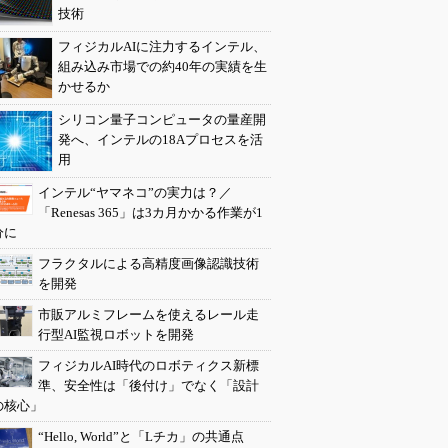
技術
フィジカルAIに注力するインテル、
組み込み市場での約40年の実績を生
かせるか
シリコン量子コンピュータの量産開
発へ、インテルの18Aプロセスを活
用
インテル“ヤマネコ”の実力は？／
「Renesas 365」は3カ月かかる作業が1
分に
フラクタルによる高精度画像認識技術
を開発
市販アルミフレームを使えるレール走
行型AI監視ロボットを開発
フィジカルAI時代のロボティクス新標
準、安全性は「後付け」でなく「設計
の核心」
“Hello, World”と「Lチカ」の共通点