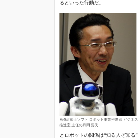
るといった行動だ。
画像3 富士ソフト ロボット事業推進部 ビジネス
推進室 主任の月岡 要氏
とロボットの関係は“知る人ぞ知る