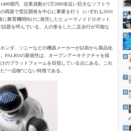
3Dプリンタ
00億円、従業員数が1万2000名近い巨大なソフトウ
産業オープンネット展
デジタルツインとCAE
の両面で受託開発を中心に事業を行う（いずれも2010
0年春に教育機関向けに発売したヒューマノイドロボット
S＆OP
0円）が話題を呼んでいる。人の形をした二足歩行が可能な
インダストリー4.0
イノベーション
製造業ビッグデータ
ホンダ、ソニーなどの機器メーカーが以前から製品化
。PALROの新規性は、オープンアーキテクチャを採
メイドインジャパン
向けのプラットフォームを目指している点にある。これ
植物工場
た“一品物”にない特徴である。
知財マネジメント
海外生産
グローバル設計・開発
制御セキュリティ
新型コロナへの対応