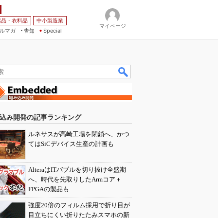
薬品・衣料品
中小製造業
マイページ
ルマガ
告知
Special
込み開発の記事ランキング
ルネサスが高崎工場を閉鎖へ、かつ
てはSiCデバイス生産の計画も
AlteraはITバブルを切り抜け全盛期
へ、時代を先取りしたArmコア＋
FPGAの製品も
強度20倍のフィルム採用で折り目が
目立ちにくい折りたたみスマホの新