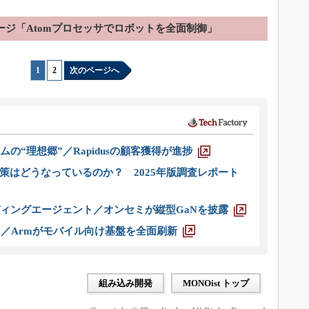
ージ「Atomプロセッサでロボットを全面制御」
1
|
2
次のページへ
ムの“理想郷”／Rapidusの顧客獲得が進捗
策はどうなっているのか？ 2025年版調査レポート
ディングエージェント／オンセミが縦型GaNを披露
ス／Armがモバイル向け基盤を全面刷新
組み込み開発
MONOist トップ