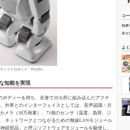
コー
ロボ
エッ
よく
ーマノイドロボット「PALRO」
な知能を実現
.6kgのボディーを持ち、全身で20カ所に組み込んだアクチ
る。外界とのインターフェイスとしては、音声認識・方
カメラ（30万画素）、71個のセンサ（温度、負荷、ジ
、ネットワークとつながるための無線LANモジュール
「神経部品」と呼ぶソフトウェアモジュールを駆使し、