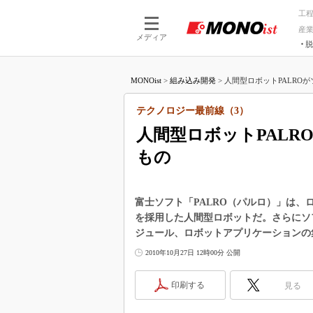
工
産
メディア
脱
つながる技術
AI×技術
MONOist
>
組み込み開発
>
人間型ロボットPALROが
つながる工場
AI×設備
つながるサービ
Physical
テクノロジー最前線（3）
人間型ロボットPAL
もの
富士ソフト「PALRO（パルロ）」は、
を採用した人間型ロボットだ。さらにソ
ジュール、ロボットアプリケーションの
2010年10月27日 12時00分 公開
印刷する
見る