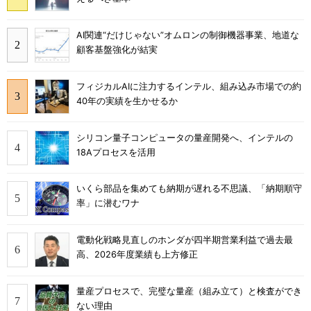
AI関連“だけじゃない”オムロンの制御機器事業、地道な
顧客基盤強化が結実
フィジカルAIに注力するインテル、組み込み市場での約
40年の実績を生かせるか
シリコン量子コンピュータの量産開発へ、インテルの
18Aプロセスを活用
いくら部品を集めても納期が遅れる不思議、「納期順守
率」に潜むワナ
電動化戦略見直しのホンダが四半期営業利益で過去最
高、2026年度業績も上方修正
量産プロセスで、完璧な量産（組み立て）と検査ができ
ない理由