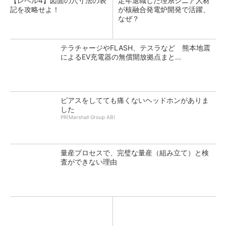
【レベル4】図面の穴寸法の表
定年退職した理系シニア人材
記を攻略せよ！
が核融合発電炉開発で活躍、
なぜ？
テラチャージやFLASH、テスラなど 熊本地震
によるEV充電器の無償開放拠点まと...
ピアスをしてても痛くないヘッドホンがありま
した
PR(Marshall Group AB)
量産プロセスで、完璧な量産（組み立て）と検
査ができない理由