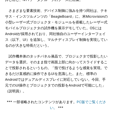
さまざまな要素技術、デバイス制御に強みを持つ同社は、テキ
サス・インスツルメンツの「BeagleBoard」に、米Microvisionの
小型レーザー式プロジェクタ・モジュールを搭載したレーザー式
モバイルプロジェクタの試作機を展示デモしていた。OSには
Androidが採用されており、同社独自のユーザーインターフェイ
ス（以下、UI）を追加し、マルチディスプレイ制御を実現してい
るのが大きな特長だという。
試作機本体のタッチパネル液晶で、プロジェクタで投影したい
データを選択。そのまま指で画面上部に向かってスライドするこ
とで投影されるというもの。「指で投げるような感覚を実現。で
きるだけ直感的に操作できるUIを意識した。また、標準の
Androidではデュアルディスプレイに対応していない。今回、手
元でのUI操作とプロジェクタでの投影をAndroidで可能にした」
（説明員）。
*** 一部省略されたコンテンツがあります。
PC版でご覧くださ
い。
***