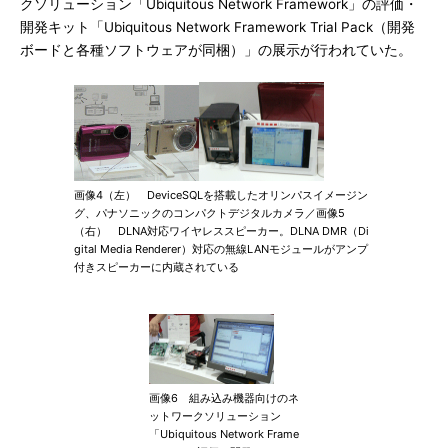
クソリューション「Ubiquitous Network Framework」の評価・
開発キット「Ubiquitous Network Framework Trial Pack（開発
ボードと各種ソフトウェアが同梱）」の展示が行われていた。
画像4（左） DeviceSQLを搭載したオリンパスイメージン
グ、パナソニックのコンパクトデジタルカメラ／画像5
（右） DLNA対応ワイヤレススピーカー。DLNA DMR（Di
gital Media Renderer）対応の無線LANモジュールがアンプ
付きスピーカーに内蔵されている
画像6 組み込み機器向けのネ
ットワークソリューション
「Ubiquitous Network Frame