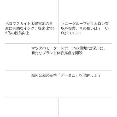
ペロブスカイト太陽電池の量
ソニーグループがタムロン買
産に有効なインク、従来比で1.
収を提案、その狙いは？ CF
5倍の性能向上
Oがコメント
マツダのモータースポーツの“聖地”は深川に、
新たなブランド体験拠点を開設
幾何公差の基準「データム」を理解しよう