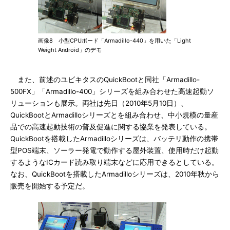
画像8 小型CPUボード「Armadillo-440」を用いた「Light
Weight Android」のデモ
また、前述のユビキタスのQuickBootと同社「Armadillo-
500FX」「Armadillo-400」シリーズを組み合わせた高速起動ソ
リューションも展示。両社は先日（2010年5月10日）、
QuickBootとArmadilloシリーズとを組み合わせ、中小規模の量産
品での高速起動技術の普及促進に関する協業を発表している。
QuickBootを搭載したArmadilloシリーズは、バッテリ動作の携帯
型POS端末、ソーラー発電で動作する屋外装置、使用時だけ起動
するようなICカード読み取り端末などに応用できるとしている。
なお、QuickBootを搭載したArmadilloシリーズは、2010年秋から
販売を開始する予定だ。