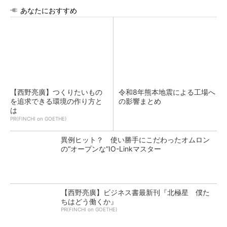
あなたにおすすめ
【西野亮廣】つくりたいもの
令和8年熊本地震による工場へ
を追求できる環境の作り方と
の影響まとめ
は
PR(FINCHI on GOETHE)
異例ヒット？ 使い勝手にこだわったオムロン
の“オープンな”IO-Linkマスター
【西野亮廣】ビジネス書最新刊『北極星 僕た
ちはどう働くか』
PR(FINCHI on GOETHE)