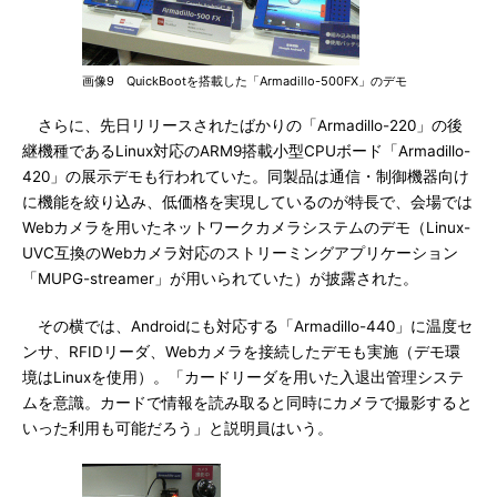
画像9 QuickBootを搭載した「Armadillo-500FX」のデモ
さらに、先日リリースされたばかりの「Armadillo-220」の後
継機種であるLinux対応のARM9搭載小型CPUボード「Armadillo-
420」の展示デモも行われていた。同製品は通信・制御機器向け
に機能を絞り込み、低価格を実現しているのが特長で、会場では
Webカメラを用いたネットワークカメラシステムのデモ（Linux-
UVC互換のWebカメラ対応のストリーミングアプリケーション
「MUPG-streamer」が用いられていた）が披露された。
その横では、Androidにも対応する「Armadillo-440」に温度セ
ンサ、RFIDリーダ、Webカメラを接続したデモも実施（デモ環
境はLinuxを使用）。「カードリーダを用いた入退出管理システ
ムを意識。カードで情報を読み取ると同時にカメラで撮影すると
いった利用も可能だろう」と説明員はいう。