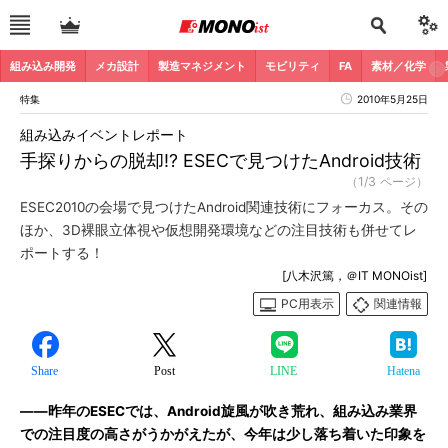
組み込み開発
メカ設計
製造マネジメント
モビリティ
FA
素材／化学
特集
2010年5月25日
組み込みイベントレポート
手探りからの脱却!? ESECで見つけたAndroid技術
（1/3 ページ）
ESEC2010の会場で見つけたAndroid関連技術にフォーカス。その
ほか、3D裸眼立体視や仮想開発環境などの注目技術も併せてレ
ポートする！
[八木沢篤，＠IT MONOist]
PC用表示
関連情報
Share
Post
LINE
Hatena
――昨年のESECでは、Android旋風が吹き荒れ、組み込み業界
での注目度の高さがうかがえたが、今年は少し落ち着いた印象を