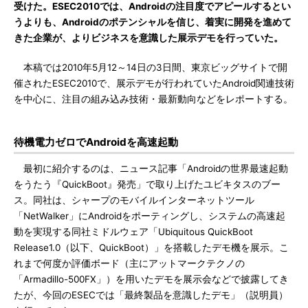
受けた。ESEC2010では、Androidの注目度でアピールするとい
うよりも、Androidのポテンシャルを信じ、着実に開発を進めて
きた企業が、よりビジネスを意識した展示デモを行っていた。
本稿では2010年5月12～14日の3日間、東京ビッグサイトで開
催されたESEC2010で、展示デモが行われていたAndroid関連技術
を中心に、注目の組み込み技術・最新動向などをレポートする。
待機電力ゼロでAndroidを高速起動
最初に紹介するのは、ニュース記事「Androidの世界最速起動
をうたう『QuickBoot』発売」で取り上げたユビキタスのブー
ス。同社は、シャープのモバイルインターネットツール
「NetWalker」にAndroidをポーティングし、システムの高速起
動を実現する同社ミドルウェア「Ubiquitous QuickBoot
Release1.0（以下、QuickBoot）」を搭載したデモ機を展示。こ
れまで何度か評価ボード（主にアットマークテクノの
「Armadillo-500FX」）を用いたデモを展示会などで披露してき
たが、今回のESECでは「最終製品を意識したデモ」（説明員）