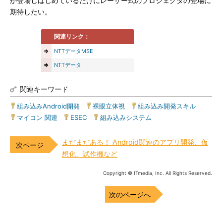
が登場しはじめているだけにレーザー式のプロジェクタの登場に
期待したい。
関連リンク：
⇒
NTTデータMSE
⇒
NTTデータ
関連キーワード
組み込みAndroid開発
|
裸眼立体視
|
組み込み開発スキル
|
マイコン 関連
|
ESEC
|
組み込みシステム
まだまだある！ Android関連のアプリ開発、仮
想化、試作機など
Copyright © ITmedia, Inc. All Rights Reserved.
次のページへ