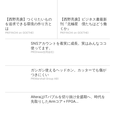
【西野亮廣】つくりたいもの
【西野亮廣】ビジネス書最新
を追求できる環境の作り方と
刊『北極星 僕たちはどう働
は
くか』
PR(FINCHI on GOETHE)
PR(FINCHI on GOETHE)
SNSアカウントを着実に成長。実はみんなココ
使ってます。
PR(Dreaw合同会社)
ガシガシ使えるヘッドホン。カッターでも傷が
つきにくい
PR(Marshall Group AB)
AlteraはITバブルを切り抜け全盛期へ、時代を
先取りしたArmコア＋FPGA...