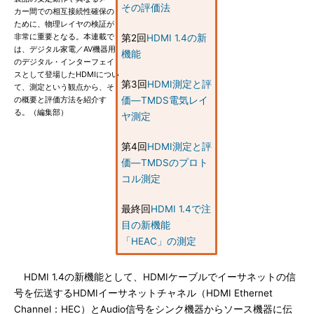
その評価法
カー間での相互接続性確保の
ために、物理レイヤの検証が
非常に重要となる。本連載で
第2回
HDMI 1.4の新
は、デジタル家電／AV機器用
機能
のデジタル・インターフェイ
スとして登場したHDMIについ
第3回
HDMI測定と評
て、測定という観点から、そ
の概要と評価方法を紹介す
価―TMDS電気レイ
る。（編集部）
ヤ測定
第4回
HDMI測定と評
価―TMDSのプロト
コル測定
最終回
HDMI 1.4で注
目の新機能
「HEAC」の測定
HDMI 1.4の新機能として、HDMIケーブルでイーサネットの信
号を伝送するHDMIイーサネットチャネル（HDMI Ethernet
Channel：HEC）とAudio信号をシンク機器からソース機器に伝