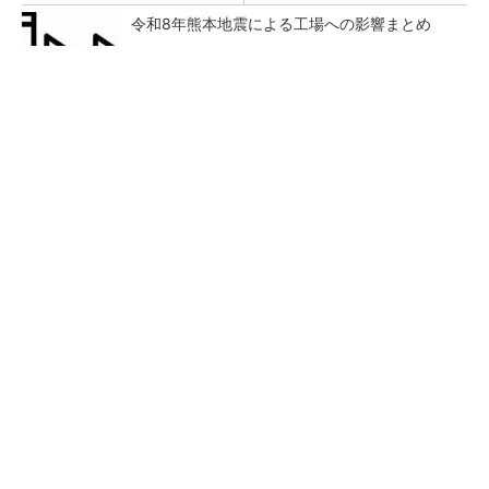
令和8年熊本地震による工場への影響まとめ
新型コロナで深刻なマスク不足を3Dプリンタ
で解消、イグアスが3Dマスクを開発
幾何公差の基準「データム」を理解しよう