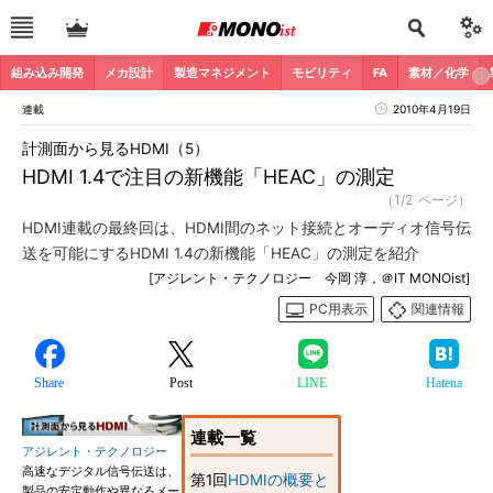
組み込み開発
メカ設計
製造マネジメント
モビリティ
FA
素材／化学
連載
2010年4月19日
計測面から見るHDMI（5）
HDMI 1.4で注目の新機能「HEAC」の測定
（1/2 ページ）
HDMI連載の最終回は、HDMI間のネット接続とオーディオ信号伝
送を可能にするHDMI 1.4の新機能「HEAC」の測定を紹介
[アジレント・テクノロジー 今岡 淳，＠IT MONOist]
PC用表示
関連情報
Share
Post
LINE
Hatena
連載一覧
アジレント・テクノロジー
高速なデジタル信号伝送は、
第1回
HDMIの概要と
製品の安定動作や異なるメー