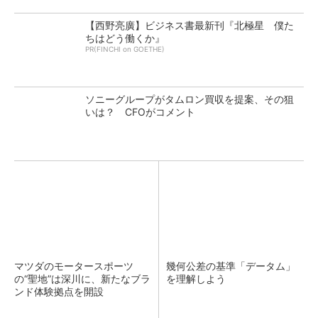
【西野亮廣】ビジネス書最新刊『北極星 僕た
ちはどう働くか』
PR(FINCHI on GOETHE)
ソニーグループがタムロン買収を提案、その狙
いは？ CFOがコメント
マツダのモータースポーツ
幾何公差の基準「データム」
の“聖地”は深川に、新たなブラ
を理解しよう
ンド体験拠点を開設