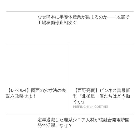
なぜ熊本に半導体産業が集まるのか――地震で
工場稼働停止相次ぐ
【レベル4】図面の穴寸法の表
【西野亮廣】ビジネス書最新
記を攻略せよ！
刊『北極星 僕たちはどう働
くか』
PR(FINCHI on GOETHE)
定年退職した理系シニア人材が核融合発電炉開
発で活躍、なぜ？