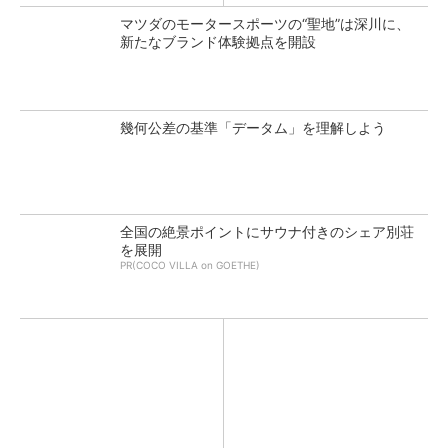
マツダのモータースポーツの“聖地”は深川に、
新たなブランド体験拠点を開設
幾何公差の基準「データム」を理解しよう
全国の絶景ポイントにサウナ付きのシェア別荘
を展開
PR(COCO VILLA on GOETHE)