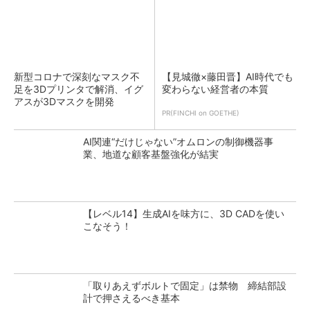
新型コロナで深刻なマスク不
【見城徹×藤田晋】AI時代でも
足を3Dプリンタで解消、イグ
変わらない経営者の本質
アスが3Dマスクを開発
PR(FINCHI on GOETHE)
AI関連“だけじゃない”オムロンの制御機器事
業、地道な顧客基盤強化が結実
【レベル14】生成AIを味方に、3D CADを使い
こなそう！
「取りあえずボルトで固定」は禁物 締結部設
計で押さえるべき基本