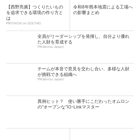
【西野亮廣】つくりたいもの
令和8年熊本地震による工場へ
を追求できる環境の作り方と
の影響まとめ
は
PR(FINCHI on GOETHE)
全員がリーダーシップを発揮し、自分より優れ
た人財を育成する
PR(dentsu Japan)
チームが本音で意見を交わし合い、多様な人財
が挑戦できる組織へ
PR(dentsu Japan)
異例ヒット？ 使い勝手にこだわったオムロン
の“オープンな”IO-Linkマスター