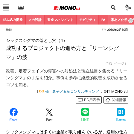
組み込み開発
メカ設計
製造マネジメント
モビリティ
FA
素材／化学
連載
2010年2月10日
シックスシグマの落とし穴（4）
成功するプロジェクトの進め方と「リーンシグ
マ」の波
（1/3 ページ）
改善、定着フェイズの障害への対処法と現在注目を集める「リー
ンシグマ」の手法を紹介。事例を参考に継続的改善を成功させる
コツを知る。
[
楊 典子／五葉コンサルティング
，＠IT MONOist]
PC用表示
関連情報
Share
Post
LINE
Hatena
シックスシグマには多くの企業が取り組んでいるが、適用の仕方