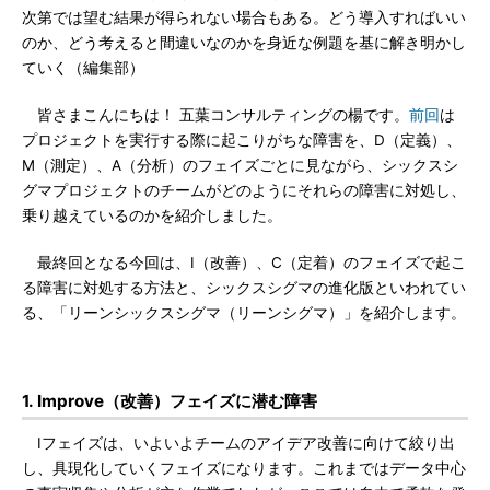
次第では望む結果が得られない場合もある。どう導入すればいい
のか、どう考えると間違いなのかを身近な例題を基に解き明かし
ていく（編集部）
皆さまこんにちは！ 五葉コンサルティングの楊です。
前回
は
プロジェクトを実行する際に起こりがちな障害を、D（定義）、
M（測定）、A（分析）のフェイズごとに見ながら、シックスシ
グマプロジェクトのチームがどのようにそれらの障害に対処し、
乗り越えているのかを紹介しました。
最終回となる今回は、I（改善）、C（定着）のフェイズで起こ
る障害に対処する方法と、シックスシグマの進化版といわれてい
る、「リーンシックスシグマ（リーンシグマ）」を紹介します。
1. Improve（改善）フェイズに潜む障害
Iフェイズは、いよいよチームのアイデア改善に向けて絞り出
し、具現化していくフェイズになります。これまではデータ中心