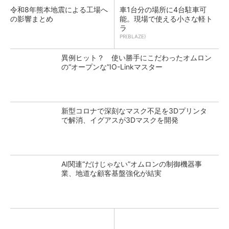
令和8年熊本地震による工場へ
車1台分の場所に4台駐車可
の影響まとめ
能。現場で使える小さな軽ト
ラ
PR(BLAZE)
異例ヒット？ 使い勝手にこだわったオムロン
の“オープンな”IO-Linkマスター
新型コロナで深刻なマスク不足を3Dプリンタ
で解消、イグアスが3Dマスクを開発
AI関連“だけじゃない”オムロンの制御機器事
業、地道な顧客基盤強化が結実