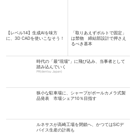
【レベル14】生成AIを味方
「取りあえずボルトで固定」
に、3D CADを使いこなそう！
は禁物 締結部設計で押さえ
るべき基本
時代の「最"現場"」に飛び込み、当事者として
踏み込んでいく
PR(dentsu Japan)
狭小な駐車場に、シャープがポールカメラ式製
品発表 市場シェア10％目指す
ルネサスが高崎工場を閉鎖へ、かつてはSiCデ
バイス生産の計画も