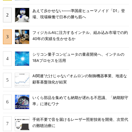
あえて歩かせない――準国産ヒューマノイド「D1」登
場、現場稼働で日本の勝ち筋へ
フィジカルAIに注力するインテル、組み込み市場での約
40年の実績を生かせるか
シリコン量子コンピュータの量産開発へ、インテルの
18Aプロセスを活用
AI関連“だけじゃない”オムロンの制御機器事業、地道な
顧客基盤強化が結実
いくら部品を集めても納期が遅れる不思議、「納期順守
率」に潜むワナ
手術不要で音を届けるレーザー照射技術を開発、次世代
の難聴治療に