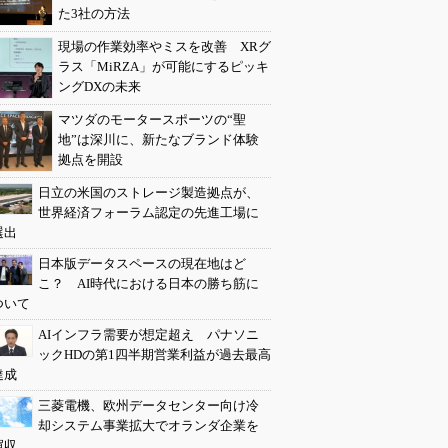
た3社の方法
現場の作業効率やミスを改善 XRグ
ラス「MiRZA」が可能にするピッキ
ングDXの未来
マツダのモータースポーツの“聖
地”は深川に、新たなブランド体験
拠点を開設
日立の米国のストレージ製造拠点が、
世界経済フォーラム認定の先進工場に
選出
日本版データスペースの現在地はど
こ？ AI時代における日本の勝ち筋に
ついて
AIインフラ需要が想定超え パナソニ
ックHDの第1四半期営業利益が過去最高
達成
三菱電機、欧州データセンター向け冷
却システム事業拡大でオランダ企業を
買収