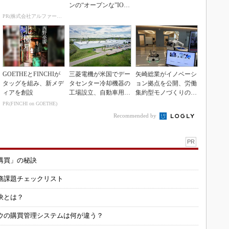
ンの“オープンな”IO-L
inkマスター
PR(株式会社アルファーテクノ)
GOETHEとFINCHIが
三菱電機が米国でデー
矢崎総業がイノベーシ
タッグを組み、新メデ
タセンター冷却機器の
ョン拠点を公開、労働
ィアを創設
工場設立、自動車用電
集約型モノづくりのス
装品工場を改修
マート化に向け
PR(FINCHI on GOETHE)
Recommended by
PR
購買」の秘訣
務課題チェックリスト
訣とは？
ウの購買管理システムは何が違う？