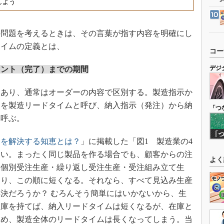
しよう
問題を考えるときは、その言葉が指す内容を明確にし
タイムの定義とは、
コー
デジ
メント（完了）までの期間
もあり、通常はオーダーの内容で区別する。製造指示か
間を製造リードタイムと呼び、納入指示（発注）から納
「つ
と呼ぶ。
フを解決する知恵とは？
」に掲載した「図1 製造業の4
しい。まったく同じ製品を作る場合でも、顧客からの注
よく
、個別受注生産・繰り返し受注生産・受注組み立て生
なり、この順に短くなる。それなら、すべて見込み生産
決だろうか？ むろんそう簡単にはいかないから、生
在庫を持てば、納入リードタイムは短くなるが、在庫と
ため、製造全体のリードタイムは長くなってしまう。当