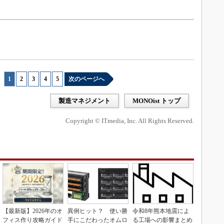
1
|
2
|
3
|
4
|
5
次のページへ
製造マネジメント
MONOist トップ
Copyright © ITmedia, Inc. All Rights Reserved.
【最新版】2026年のオ
異例ヒット？ 使い勝
令和8年熊本地震によ
フィス作り攻略ガイド
手にこだわったオムロ
る工場への影響まとめ