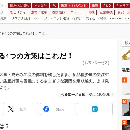
程別：
組み込み開発
メカ設計
製造マネジメント
物流
R＆D
キャリア
FA
業別：
モビリティ
素材／化学
医療機器
ロボット
電機
産業機械
食品・
炭素
サステナ設計
エッジ逆襲
品質
展示会
特集
メ
IoT
AI
ebook
伝承
組み込み開発
CEATEC
読者調査まとめ
編集後記
る4つの方策はこれだ！：こう...
JIMTOF
保全
メカ設計
つながるクルマ
組込み/エッジ コンピューティング
ス
 AI
製造マネジメント
5G
展＆IoT/5Gソリューション展
VR／AR
FA
る4つの方策はこれだ！
IIFES
モビリティ
フィールドサービス
（1/5 ページ）
国際ロボット展
素材／化学
FPGA
製造
ジャパンモビリティショー
大量・見込み生産の体制を残したまま、多品種少量の受注生
組み込み画像技術
。生産計画を困難にするさまざまな要因を乗り越え、より良
TECHNO-FRONTIER
よう。
組み込みモデリング
人テク展
[
佐藤知一／日揮
，
＠IT MONOist
]
Windows Embedded
スマート工場EXPO
車載ソフト開発
見る
EdgeTech+
Share
ISO26262
日本ものづくりワールド
無償設計ツール
は？
AUTOMOTIVE WORLD