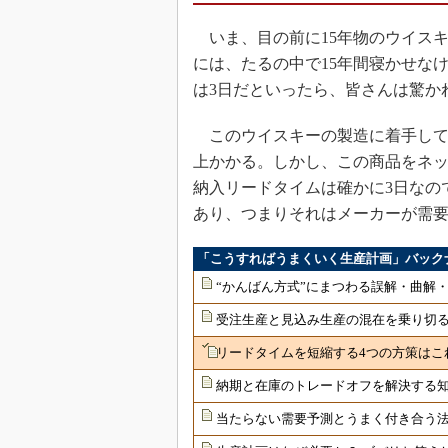
いま、目の前に15年物のウイス
には、たるの中で15年間寝かせな
は3日だといったら、皆さんは驚か
このウイスキーの製造に着手して
上かかる。しかし、この商品をネッ
納入リードタイムは確かに3日なの
あり、つまりそれはメーカーが需
「こうすればうまくいく生産計画」バック
“かんばん方式”にまつわる誤解・曲解
受注生産と見込み生産の混在を乗り切
リードタイムを短縮する4つの方策はこ
納期と在庫のトレードオフを解決する
当たらない需要予測とうまく付き合う