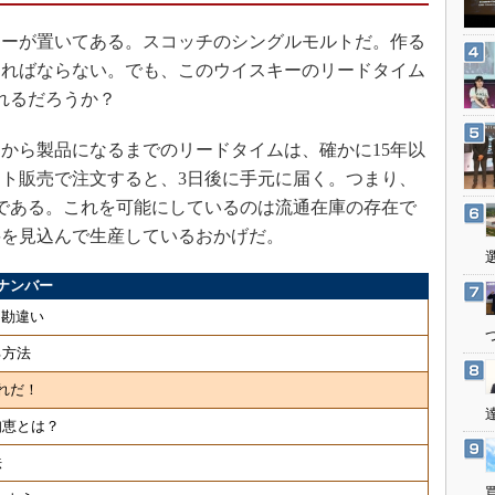
3Dプリンタ
産業オープンネット展
キーが置いてある。スコッチのシングルモルトだ。作る
デジタルツインとCAE
ければならない。でも、このウイスキーのリードタイム
S＆OP
れるだろうか？
インダストリー4.0
イノベーション
から製品になるまでのリードタイムは、確かに15年以
ト販売で注文すると、3日後に手元に届く。つまり、
製造業ビッグデータ
である。これを可能にしているのは流通在庫の存在で
メイドインジャパン
要を見込んで生産しているおかげだ。
植物工場
知財マネジメント
ナンバー
海外生産
・勘違い
グローバル設計・開発
る方法
制御セキュリティ
れだ！
新型コロナへの対応
知恵とは？
法