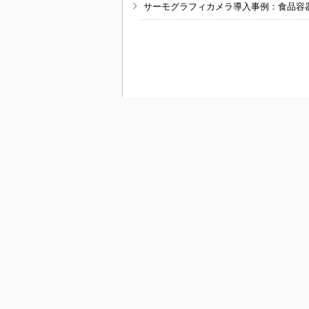
サーモグラフィカメラ導入事例：食品容
RSSフィード
M
MONOist
組み込み開発
モビリティ
メカ設計