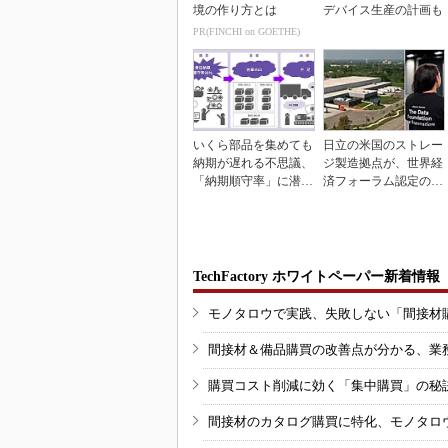
境の作り方とは
デバイス生産の計画も
PR(FINCHI on GOETHE)
いくら部品を集めても
日立の米国のストレー
納期が遅れる不思議、
ジ製造拠点が、世界経
「納期順守率」に潜む
済フォーラム認定の先
ワナ
進工場に選出
TechFactory ホワイトペーパー新着情報
モノタロウで実践、失敗しない「間接材
間接材＆備品購買の改善点が分かる、業
購買コスト削減に効く「集中購買」の秘
間接材のカタログ購買に特化、モノタロ