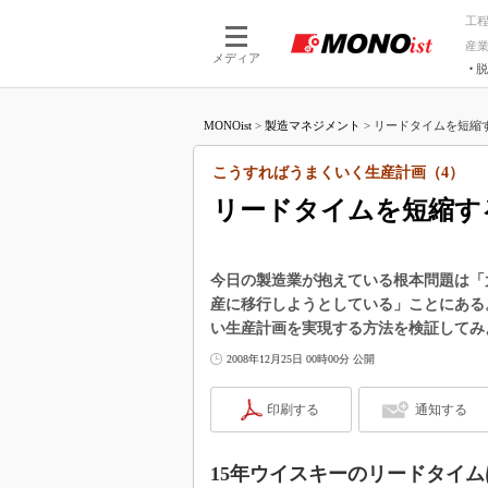
工
産
メディア
脱
つながる技術
AI×技術
MONOist
>
製造マネジメント
>
リードタイムを短縮す
つながる工場
AI×設備
つながるサービ
Physical
こうすればうまくいく生産計画（4）
リードタイムを短縮す
今日の製造業が抱えている根本問題は「
産に移行しようとしている」ことにある
い生産計画を実現する方法を検証してみ
2008年12月25日 00時00分 公開
印刷する
通知する
15年ウイスキーのリードタイム