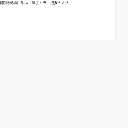
器開発現場に学ぶ「温度ムラ」把握の方法
ONOistについて
会員メニュー
メディアガイド
新規読者登録（電子版登録）
Media Guide (English)
登録内容変更
よくあるお問い合わせ
お問い合わせ