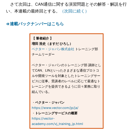
さて次回は、CAN通信に関する演習問題とその解答・解説を行
い、本連載の最終回とする。
（次回に続く）
⇒連載バックナンバーはこちら
【 筆者紹介 】
増田 浩史（ますだ ひろし）
ベクター・ジャパン株式会社
トレーニング部
チームリーダー
ベクター・ジャパンのトレーニング部 講師とし
てCAN、LINといったさまざまな通信プロトコ
ルや開発ツールを対象としたトレーニングサー
ビスに従事。受講者のレベルに応じて最適なト
レーニングを提供できるように日々業務に取り
組んでいる。
・
ベクター・ジャパン
https://www.vector.com/jp/ja/
・
トレーニングサービスの概要
https://vector-
academy.com/vj_training_jp.html