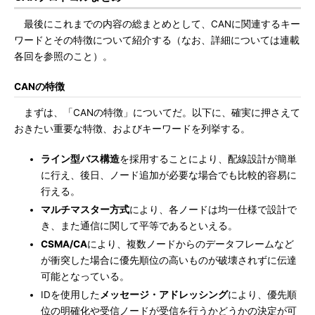
最後にこれまでの内容の総まとめとして、CANに関連するキー
ワードとその特徴について紹介する（なお、詳細については連載
各回を参照のこと）。
CANの特徴
まずは、「CANの特徴」についてだ。以下に、確実に押さえて
おきたい重要な特徴、およびキーワードを列挙する。
ライン型バス構造
を採用することにより、配線設計が簡単
に行え、後日、ノード追加が必要な場合でも比較的容易に
行える。
マルチマスター方式
により、各ノードは均一仕様で設計で
き、また通信に関して平等であるといえる。
CSMA/CA
により、複数ノードからのデータフレームなど
が衝突した場合に優先順位の高いものが破壊されずに伝達
可能となっている。
IDを使用した
メッセージ・アドレッシング
により、優先順
位の明確化や受信ノードが受信を行うかどうかの決定が可