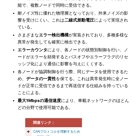
能で、複数ノードで同時に受信できる。
耐ノイズ性に優れた物理層となっており、外来ノイズの影
響を受けにくい。これは
二線式差動電圧
によって実現され
ている。
さまざまな
エラー検出機構
が実装されており、多種多様な
異常が発生しても確実に検出できる。
エラーカウンタ
により、各ノードの状態別制御を行い、ノ
ードがエラーを頻発するとバスオフやエラーフラグのリセ
ッシブ化により通信に影響を与えにくくする。
各ノードが協調制御を行う際、同じデータを使用できるた
め、
データの一貫性
を保てる。これは異常発生時に全ノー
ドが正常に受信できるまで再送信する仕組みを持っている
ことによる。
最大1Mbpsの通信速度
により、車載ネットワークのほとん
どの分野で使用可能である。
関連リンク：
⇒
CANプロトコルを理解するため