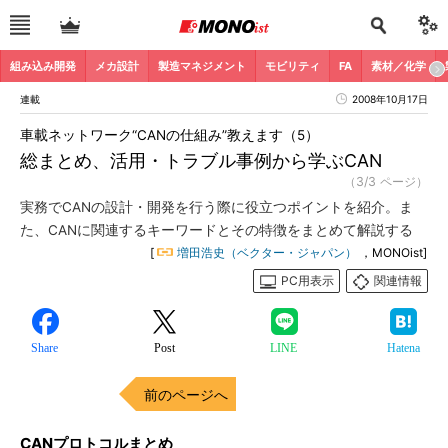
組み込み開発
メカ設計
製造マネジメント
モビリティ
FA
素材／化学
連載
2008年10月17日
車載ネットワーク“CANの仕組み”教えます（5）
総まとめ、活用・トラブル事例から学ぶCAN
（3/3 ページ）
実務でCANの設計・開発を行う際に役立つポイントを紹介。ま
た、CANに関連するキーワードとその特徴をまとめて解説する
[
増田浩史（ベクター・ジャパン）
，MONOist]
PC用表示
関連情報
Share
Post
LINE
Hatena
前のページへ
CANプロトコルまとめ