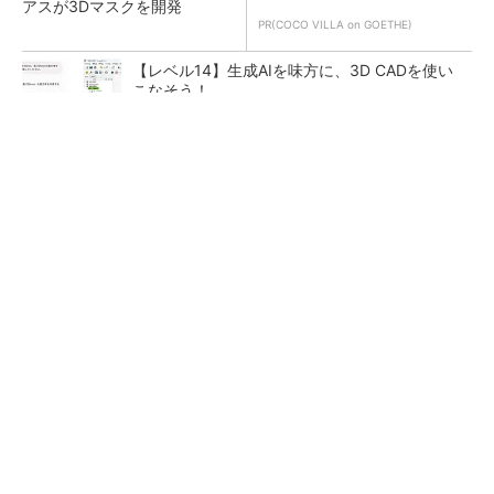
アスが3Dマスクを開発
PR(COCO VILLA on GOETHE)
【レベル14】生成AIを味方に、3D CADを使い
こなそう！
令和8年熊本地震による工場への影響まとめ
狭小な駐車場に、シャープがポールカメラ式製
品発表 市場シェア10％目指す