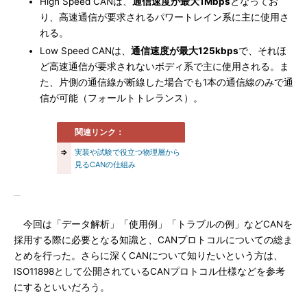
High Speed CANは、
通信速度が最大1Mbps
となってお
り、高速通信が要求されるパワートレイン系に主に使用さ
れる。
Low Speed CANは、
通信速度が最大125kbps
で、それほ
ど高速通信が要求されないボディ系で主に使用される。ま
た、片側の通信線が断線した場合でも1本の通信線のみで通
信が可能（フォールトトレランス）。
関連リンク：
⇒
実装や試験で役立つ物理層から
見るCANの仕組み
今回は「データ解析」「使用例」「トラブルの例」などCANを
採用する際に必要となる知識と、CANプロトコルについての総ま
とめを行った。さらに深くCANについて知りたいという方は、
ISO11898として公開されているCANプロトコル仕様などを参考
にするといいだろう。