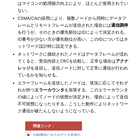
はマイコンの処理能力向上により、ほとんど使用されてい
ない。
CSMA/CAの採用により、複数ノードから同時にデータフ
レームとリモートフレームが送信された場合には
通信調停
を行うが、そのときの優先順位はIDによって決定される。
ID番号が少ない方が優先順位が高い。このIDについてはネ
ットワーク設計時に設定できる。
ネットワークに接続されたノードはデータフレームが流れ
てくると、受信内容とCRCを比較し、正常な場合は
アクナ
レッジ
を送信し、送信ノードに対して正常に通信が行われ
ているかを知らせる。
エラーフレームを送信したノードは、状況に応じてそれぞ
れが持つ
エラーカウンタ
を加算する。このエラーカウンタ
の値によってノードの状態が決定され、場合によって送信
不可状態になったりする。こうした動作によりネットワー
ク通信が破たんしないようになっている。
関連リンク：
⇒
CAN通信におけるデータ送信の