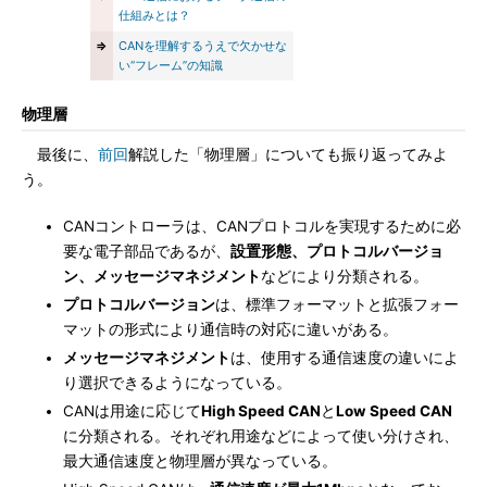
仕組みとは？
⇒
CANを理解するうえで欠かせな
い“フレーム”の知識
物理層
最後に、
前回
解説した「物理層」についても振り返ってみよ
う。
CANコントローラは、CANプロトコルを実現するために必
要な電子部品であるが、
設置形態、プロトコルバージョ
ン、メッセージマネジメント
などにより分類される。
プロトコルバージョン
は、標準フォーマットと拡張フォー
マットの形式により通信時の対応に違いがある。
メッセージマネジメント
は、使用する通信速度の違いによ
り選択できるようになっている。
CANは用途に応じて
High Speed CAN
と
Low Speed CAN
に分類される。それぞれ用途などによって使い分けされ、
最大通信速度と物理層が異なっている。