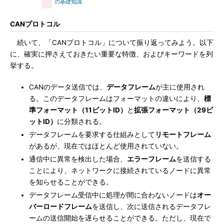
の基礎知識
CANプロトコル
続いて、「CANプロトコル」について振り返ってみよう。以下
に、確実に押さえておきたい重要な特徴、およびキーワードを列
挙する。
CANのデータ送信では、
データフレーム
が主に使用され
る。このデータフレームはフォーマットの違いにより、
標
準フォーマット（11ビットID）
と
拡張フォーマット（29ビ
ットID）
に分類される。
データフレームを要求する仕組みとして
リモートフレーム
があるが、現在ではほとんど使用されていない。
通信中に異常を検出した場合、
エラーフレーム
を送信する
ことにより、ネットワークに接続されているノードに異常
を知らせることができる。
データフレーム受信中に処理が間に合わないノードは
オー
バーロードフレーム
を送信し、次に送信されるデータフレ
ームの送信開始を遅らせることができる。ただし、現在で