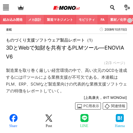
組み込み開発
メカ設計
製造マネジメント
モビリティ
FA
素材／化学
連載
2008年10月15日
ものづくり支援ソフトウェア製品レポート（1）
3DとWebで知財を共有するPLMツール―ENOVIA
V6
（2/3 ページ）
製造業を取り巻く厳しい経営環境の中で、高い次元のQCDを達成
するにはITツールによる業務支援が不可欠である。本連載は
PLM、ERP、SCMなど製造業向けの代表的な業務支援ソフトウェ
アの特徴をレポートしていく。
[上島康夫，＠IT MONOist]
PC用表示
関連情報
Share
Post
LINE
Hatena