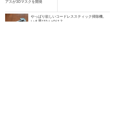
アスが3Dマスクを開発
やっぱり欲しいコードレススティック掃除機。
いま選びたいのは？
PR(Dreame)
令和8年熊本地震による工場への影響まとめ
狭小な駐車場に、シャープがポールカメラ式製
品発表 市場シェア10％目指す