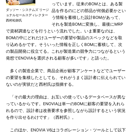
っています。従来のBOMとは、ある製
ダッソー・システムズ リージ
品を作るのにどの部品が何個必要かとい
ョナルセールスディレクター
う情報を蓄積した設計BOMがあって、
西村松師氏
それを製造BOMに変換し、最後にMRP
で資材調達などを行うという流れでした。いま重要なのは、
BOMの中にどれだけユーザーの要望や製品のスペックなどを取
り込めるかです。そういった情報を正しくBOMに蓄積して、次
の製品開発に役立てる。これが製造業の競争力につながるという
発想でENOVIAを選択される顧客が多いです」と語った。
多くの製造企業で、商品企画が顧客アンケートなどでユーザー
の要望を集積したとしても、それがうまく設計者に伝えられてい
ないのが実状だと西村氏は指摘する。
「その最大の理由は、お互いの使っているデータベースが異な
っているからです。ENOVIAは単一のBOMに顧客の要望を入れら
れるので、設計者は改善要求を参照しながら設計するという状況
を作り出せるわけです」（西村氏）。
このほか、ENOVIA V6はコラボレーション・ツールとして以下