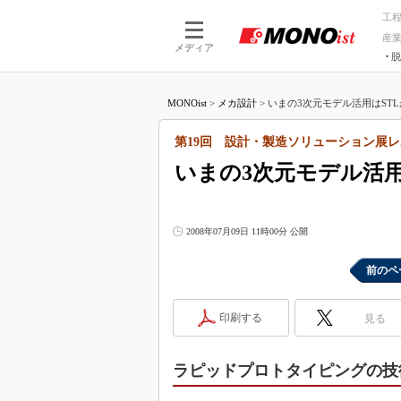
工
産
メディア
脱
つながる技術
AI×技術
MONOist
>
メカ設計
>
いまの3次元モデル活用はSTLが
つながる工場
AI×設備
つながるサービ
Physical
第19回 設計・製造ソリューション展
いまの3次元モデル活用
2008年07月09日 11時00分 公開
前のペ
印刷する
見る
ラピッドプロトタイピングの技