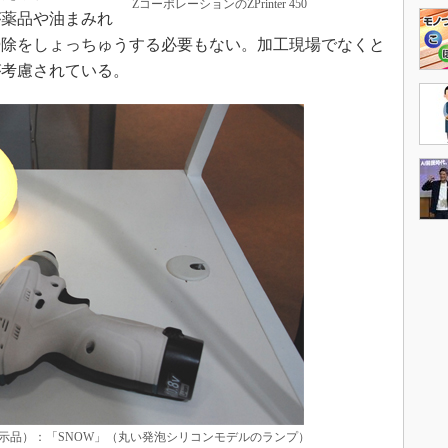
ZコーポレーションのZPrinter 450
が薬品や油まみれ
掃除をしょっちゅうする必要もない。加工現場でなくと
が考慮されている。
メカ
展示品）：「SNOW」（丸い発泡シリコンモデルのランプ）