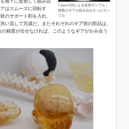
れも個々に造形して組み込
Connex500による造形サンプル：
ギアはスムーズに回転す
よく
複数のギアが組み合わさったサン
ル状のサポート剤を入れ、
プル
を洗い流して完成だ。またそれぞれのギア状の部品は、
単位の精度が出せなければ、このようなギアがかみ合う