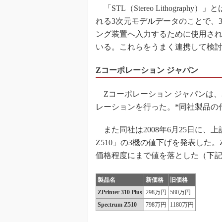
「STL（Stereo Lithogra
れる3次元モデルデータのことで、
ング装置へ入力するために使用され
いる。これらをうまく連携して検
Zコーポレーション ジャパン
Zコーポレーション ジャパンは、3次元
レーションを行った。*同社製品の代
また同社は2008年6月25日に、上記のZPrint
Z510」の3機の値下げを発表した。ZPr
価格程度にまで値を落とした（下
製品名
新価格
旧価格
ZPrinter 310 Plus
298万円
580万円
Spectrum Z510
798万円
1180万円