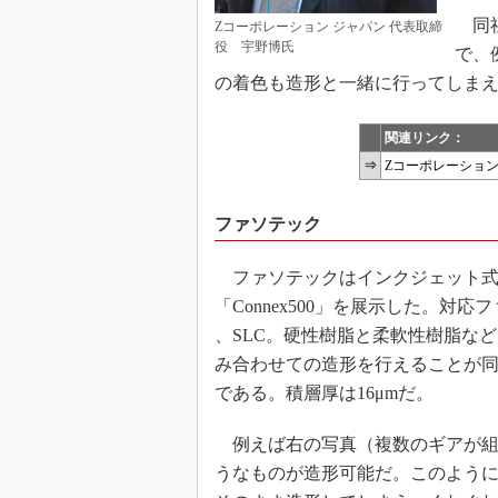
同社
Zコーポレーション ジャパン 代表取締
役 宇野博氏
で、
の着色も造形と一緒に行ってしま
関連リンク：
⇒
Zコーポレーショ
ファソテック
ファソテックはインクジェット式
「Connex500」を展示した。対応
、SLC。硬性樹脂と柔軟性樹脂な
み合わせての造形を行えることが同
である。積層厚は16μmだ。
例えば右の写真（複数のギアが組
うなものが造形可能だ。このよう