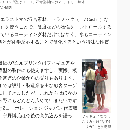
リコン成型はココロ、石膏型製作はJMC。ドリル筐体
タが提供
ラストマの混合素材、セラミック（「ZCast」）な
材）を使うことで、硬度などの物性をコントロールする
れているコーティング材だけではなく、水もコーティン
と材料とが化学反応することで硬化するという特殊な性質
社の3次元プリンタはフィギュアや
模型の製作にも使えますし、実際、模
作関連の企業からの受注もあります。
までは設計・製造業を主な顧客ターゲ
にしてきましたが、これからはほかの
分野にもどんどん広めていきたいです
とZコーポレーション ジャパン 代表取
 宇野博氏は今後の意気込みを語っ
フィギュア なでし
こリカ人形 “なでし
こリカ”こと矢島里