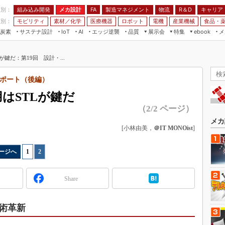
程別：
組み込み開発
メカ設計
製造マネジメント
物流
R＆D
キャリア
FA
業別：
モビリティ
素材／化学
医療機器
ロボット
電機
産業機械
食品・
炭素
サステナ設計
エッジ逆襲
品質
展示会
特集
メ
IoT
AI
ebook
伝承
組み込み開発
CEATEC
読者調査まとめ
編集後記
鍵だ：第19回 設計・...
JIMTOF
保全
メカ設計
つながるクルマ
組込み/エッジ コンピューティング
ス
 AI
製造マネジメント
5G
レポート（後編）
展＆IoT/5Gソリューション展
VR／AR
FA
はSTLが鍵だ
IIFES
モビリティ
フィールドサービス
（2/2 ページ）
国際ロボット展
素材／化学
FPGA
ジャパンモビリティショー
[小林由美，
＠IT MONOist
]
組み込み画像技術
TECHNO-FRONTIER
組み込みモデリング
ージへ
1
|
2
人テク展
Windows Embedded
スマート工場EXPO
Share
車載ソフト開発
EdgeTech+
ISO26262
日本ものづくりワールド
術革新
無償設計ツール
AUTOMOTIVE WORLD