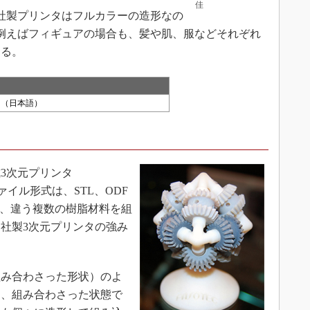
佳
製プリンタはフルカラーの造形なの
例えばフィギュアの場合も、髪や肌、服などそれぞれ
える。
コー
MO
ン（日本語）
サス
3次元プリンタ
ファイル形式は、STL、ODF
デジ
ど、違う複数の樹脂材料を組
社製3次元プリンタの強み
VR
み合わさった形状）のよ
に、組み合わさった状態で