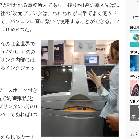
務が行われる事務所内であり、残り約1割の導入先は試
社の3次元プリンタは、われわれが日常でよく使うド
覚で、パソコンに直に繋いで使用することができる。フ
、3DSの4つだ。
なのは全世界で
rum Z510」）のみ
プリンタ内部には
えるインクジェッ
間、スポーク付き
型で約8時間だと
プリンタの5分の1
バーであれば1つ
えられるカート