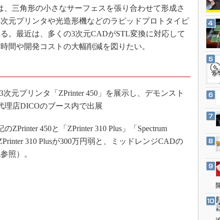
3Dプリンタ
phy）」とは、三角形の小さなサーフェスを張り合わせて形成さ
産業オープンネット展
デジタルツインとCAE
3次元プリンタや光造形機などのラピッドプロトタイピ
る。最近は、多くの3次元CADがSTL変換に対応して
S＆OP
討時間や開発コストの大幅削減を図りたい。
インダストリー4.0
イノベーション
製造業ビッグデータ
プリンタ「ZPrinter 450」を展示し、デモンスト
メイドインジャパン
理店DICOのブース内で出展
植物工場
知財マネジメント
er 450と「ZPrinter 310 Plus」「Spectrum
海外生産
inter 310 Plusが300万円弱と、ミッドレンジCADの
記参照）。
グローバル設計・開発
制御セキュリティ
新型コロナへの対応