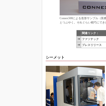
Connex500による造形サンプル
とつぶやく。それぐらい精巧にでき
関連リンク：
⇒
ファソテック
⇒
プレスリリース
シーメット