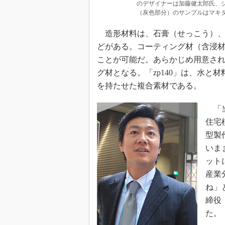
のデザイナーは加藤健太郎氏、シ
（灰色部分）のサンプルはマキ
造形材料は、石膏（せっこう）、エ
どがある。コーティング材（含浸
ことが可能だ。あらかじめ用意さ
グ材となる。「zp140」は、水
を持たせた複合素材である。
「当
住宅
型製
いま
ット
産業
ね」
締役
た。