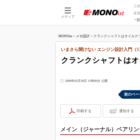
工
産
メディア
脱
つながる技術
AI×技術
MONOist
>
メカ設計
>
クランクシャフトはオイルクリ
つながる工場
AI×設備
つながるサービ
Physical
いまさら聞けない エンジン設計入門（5
クランクシャフトはオ
2008年05月30日 11時00分 公開
前のペー
印刷する
通知する
メイン（ジャーナル）ベアリン