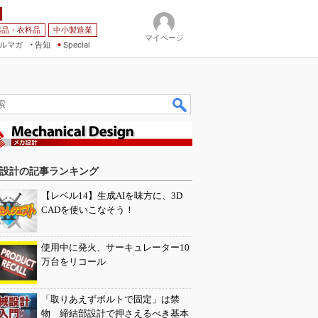
薬品・衣料品
中小製造業
マイページ
ルマガ
告知
Special
設計の記事ランキング
【レベル14】生成AIを味方に、3D
CADを使いこなそう！
使用中に発火、サーキュレーター10
万台をリコール
「取りあえずボルトで固定」は禁
物 締結部設計で押さえるべき基本