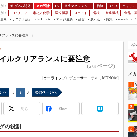
程別：
組み込み開発
メカ設計
製造マネジメント
物流
R＆D
キャリア
FA
業別：
モビリティ
素材／化学
医療機器
ロボット
電機
産業機械
食品・
炭素
サステナ設計
エッジ逆襲
品質
展示会
特集
メ
IoT
AI
ebook
伝承
組み込み開発
CEATEC
読者調査まとめ
編集後記
アランスに要注意：い...
JIMTOF
保全
メカ設計
つながるクルマ
組込み/エッジ コンピューティング
ス
 AI
製造マネジメント
5G
）
展＆IoT/5Gソリューション展
VR／AR
FA
イルクリアランスに要注意
IIFES
モビリティ
フィールドサービス
（2/3 ページ）
国際ロボット展
素材／化学
FPGA
メカ
ジャパンモビリティショー
[
カーライフプロデューサー テル
，
MONOist
]
組み込み画像技術
TECHNO-FRONTIER
組み込みモデリング
ジへ
1
|
2
|
3
次のページへ
人テク展
Windows Embedded
スマート工場EXPO
見る
Share
車載ソフト開発
EdgeTech+
ISO26262
日本ものづくりワールド
グの役割
無償設計ツール
AUTOMOTIVE WORLD