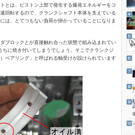
3Dプリンタ
トとは、ピストン上部で発生する爆発エネルギーをコ
産業オープンネット展
デジタルツインとCAE
高速回転するので、クランクシャフト本体を支えている
ルには、とてつもない負荷が掛かっていることになりま
S＆OP
インダストリー4.0
イノベーション
ダブロックとが直接触れ合った状態で組み込まれてい
製造業ビッグデータ
うちに焼き付いてしまうでしょう。そこでクランクジ
ル）ベアリング」と呼ばれる軸受けが設けられています
メイドインジャパン
植物工場
知財マネジメント
海外生産
グローバル設計・開発
制御セキュリティ
新型コロナへの対応