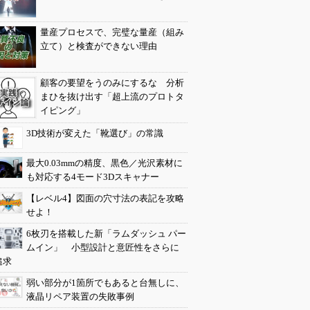
量産プロセスで、完璧な量産（組み
立て）と検査ができない理由
顧客の要望をうのみにするな 分析
まひを抜け出す「超上流のプロトタ
イピング」
3D技術が変えた「靴選び」の常識
最大0.03mmの精度、黒色／光沢素材に
も対応する4モード3Dスキャナー
【レベル4】図面の穴寸法の表記を攻略
せよ！
6枚刃を搭載した新「ラムダッシュ パー
ムイン」 小型設計と意匠性をさらに
追求
弱い部分が1箇所でもあると台無しに、
液晶リペア装置の失敗事例