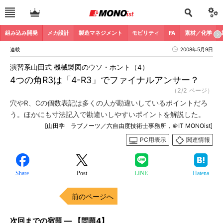
組み込み開発
メカ設計
製造マネジメント
モビリティ
FA
素材／化学
連載
2008年5月9日
演習系山田式 機械製図のウソ・ホント（4）
4つの角R3は「4-R3」でファイナルアンサー？
（2/2 ページ）
穴やR、Cの個数表記は多くの人が勘違いしているポイントだろ
う。ほかにも寸法記入で勘違いしやすいポイントを解説した。
[山田学 ラブノーツ／六自由度技術士事務所，＠IT MONOist]
PC用表示
関連情報
Share
Post
LINE
Hatena
前のページへ
次回までの宿題 ― 【問題4】