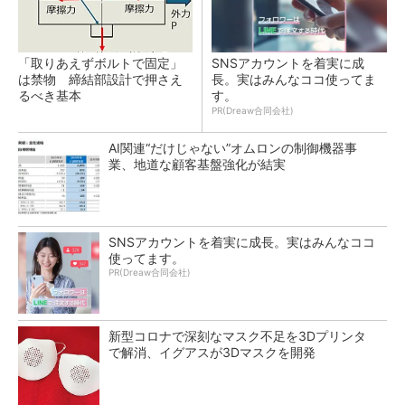
「取りあえずボルトで固定」
SNSアカウントを着実に成
は禁物 締結部設計で押さえ
長。実はみんなココ使ってま
るべき基本
す。
PR(Dreaw合同会社)
AI関連“だけじゃない”オムロンの制御機器事
業、地道な顧客基盤強化が結実
SNSアカウントを着実に成長。実はみんなココ
使ってます。
PR(Dreaw合同会社)
新型コロナで深刻なマスク不足を3Dプリンタ
で解消、イグアスが3Dマスクを開発