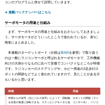
コンのプログラムと併せて説明していきます。
⇒ 連載バックナンバーはこちら
サーボモータの用途と仕組み
まず、サーボモータの用途と仕組みをおさらいしておきましょ
う。サーボモータがどういったところで使われているか、表1に
簡単にまとめました。
本連載のターゲットボード（仕様は
第6回
を参照）で取り扱う
のは一般にラジコンサーボと呼ばれるサーボモータで、工作機械
向けの大掛かりなものに比べて安価でコンパクトなところが特徴
です。ラジコンカーのステアリングや、ホビー用途の2足歩行ロ
ボットの関節などでよく使われていますので、見たことがある方
もいるかと思います。
特徴
用途
外部からの信号（主にパルス信号）によって、回転軸
ロボットの関節（ラジ
を任意の角度に回転できる。ステッピングモータと似
コンサーボ）、パソコ