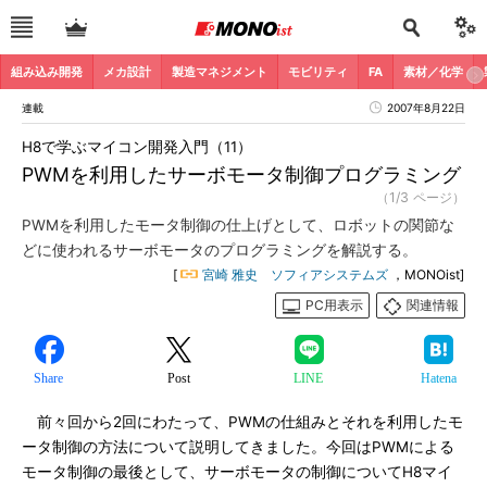
組み込み開発
メカ設計
製造マネジメント
モビリティ
FA
素材／化学
連載
2007年8月22日
H8で学ぶマイコン開発入門（11）
PWMを利用したサーボモータ制御プログラミング
（1/3 ページ）
PWMを利用したモータ制御の仕上げとして、ロボットの関節な
どに使われるサーボモータのプログラミングを解説する。
[
宮崎 雅史 ソフィアシステムズ
，MONOist]
PC用表示
関連情報
Share
Post
LINE
Hatena
前々回から2回にわたって、PWMの仕組みとそれを利用したモ
ータ制御の方法について説明してきました。今回はPWMによる
モータ制御の最後として、サーボモータの制御についてH8マイ