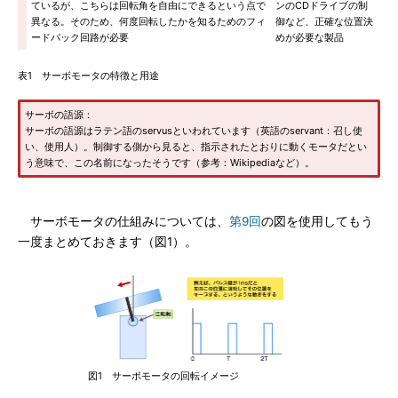
ているが、こちらは回転角を自由にできるという点で
ンのCDドライブの制
異なる。そのため、何度回転したかを知るためのフィ
御など、正確な位置決
ードバック回路が必要
めが必要な製品
表1 サーボモータの特徴と用途
サーボの語源：
サーボの語源はラテン語のservusといわれています（英語のservant：召し使
い、使用人）。制御する側から見ると、指示されたとおりに動くモータだとい
う意味で、この名前になったそうです（参考：Wikipediaなど）。
サーボモータの仕組みについては、
第9回
の図を使用してもう
一度まとめておきます（図1）。
図1 サーボモータの回転イメージ