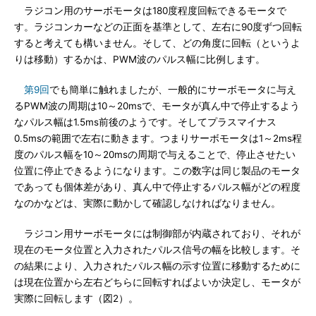
ラジコン用のサーボモータは180度程度回転できるモータで
す。ラジコンカーなどの正面を基準として、左右に90度ずつ回転
すると考えても構いません。そして、どの角度に回転（というよ
りは移動）するかは、PWM波のパルス幅に比例します。
第9回
でも簡単に触れましたが、一般的にサーボモータに与え
るPWM波の周期は10～20msで、モータが真ん中で停止するよう
なパルス幅は1.5ms前後のようです。そしてプラスマイナス
0.5msの範囲で左右に動きます。つまりサーボモータは1～2ms程
度のパルス幅を10～20msの周期で与えることで、停止させたい
位置に停止できるようになります。この数字は同じ製品のモータ
であっても個体差があり、真ん中で停止するパルス幅がどの程度
なのかなどは、実際に動かして確認しなければなりません。
ラジコン用サーボモータには制御部が内蔵されており、それが
現在のモータ位置と入力されたパルス信号の幅を比較します。そ
の結果により、入力されたパルス幅の示す位置に移動するために
は現在位置から左右どちらに回転すればよいか決定し、モータが
実際に回転します（図2）。