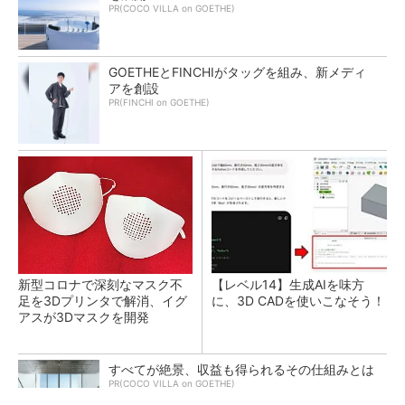
PR(COCO VILLA on GOETHE)
GOETHEとFINCHIがタッグを組み、新メディ
アを創設
PR(FINCHI on GOETHE)
新型コロナで深刻なマスク不
【レベル14】生成AIを味方
足を3Dプリンタで解消、イグ
に、3D CADを使いこなそう！
アスが3Dマスクを開発
すべてが絶景、収益も得られるその仕組みとは
PR(COCO VILLA on GOETHE)