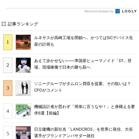
Recommended by
記事ランキング
ルネサスが高崎工場を閉鎖へ、かつてはSiCデバイス生
産の計画も
あえて歩かせない――準国産ヒューマノイド「D1」登
場、現場稼働で日本の勝ち筋へ
ソニーグループがタムロン買収を提案、その狙いは？
CFOがコメント
機械設計者が思わず「簡単に言うなや！」と身構える要
求6選【前編】
日立建機の新社名「LANDCROS」を世界に発信、大谷
選手がブランドアンバサダー就任