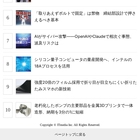
「取りあえずボルトで固定」は禁物 締結部設計で押さ
えるべき基本
AIがサイバー攻撃――OpenAIやClaudeで相次ぐ事態、
波及リスクは
シリコン量子コンピュータの量産開発へ、インテルの
18Aプロセスを活用
強度20倍のフィルム採用で折り目が目立ちにくい折りた
たみスマホの新技術
老朽化したポンプの主要部品を金属3Dプリンタで一体
造形、納期を3分の1に短縮
Copyright © ITmedia Inc. All Rights Reserved.
ページトップに戻る