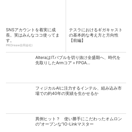
SNSアカウントを着実に成
テスラにおけるギガキャスト
長。実はみんなココ使ってま
の基本的な考え方と方向性
す。
【前編】
PR(Dreaw合同会社)
AlteraはITバブルを切り抜け全盛期へ、時代を
先取りしたArmコア＋FPGA...
フィジカルAIに注力するインテル、組み込み市
場での約40年の実績を生かせるか
異例ヒット？ 使い勝手にこだわったオムロン
の“オープンな”IO-Linkマスター