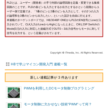
PLDとは、ユーザー（開発者）の手で内部の論理回路を定義・変更できる集積
回路のことです。PLDの各ピンを入力とするか出力とするかという段階からユ
ーザー側で定義でき、「1番のピンと2番のピンを入力として、その2つの入力
の論理和を3番のピンから出力したい」といった設計を自由に行えます。
本連載のターゲットボードでは、H8/3048F-ONEからPLDのEN信号にLowが入
力されていて、CLK入力がLowからHighになったときに、CWとDIP Switchの
Mode[0,1]の入力に対応した励磁方式でOUT0～3出力信号からモータに対して
信号を出力する、という定義がされています。
Copyright © ITmedia, Inc. All Rights Reserved.
H8で学ぶマイコン開発入門 連載一覧
新しい連載記事が 3 件あります
PWMを利用したDCモータ制御プログラミング
モータ制御に欠かせない技術“PWM”って何？