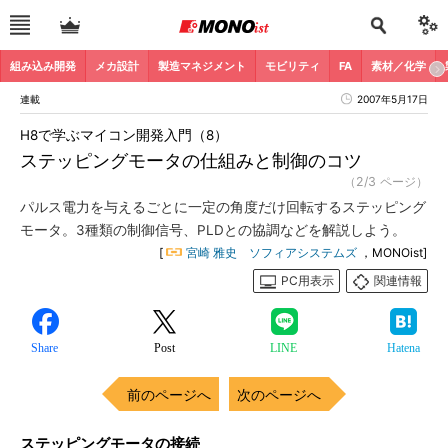
組み込み開発
メカ設計
製造マネジメント
モビリティ
FA
素材／化学
連載
2007年5月17日
H8で学ぶマイコン開発入門（8）
ステッピングモータの仕組みと制御のコツ
（2/3 ページ）
パルス電力を与えるごとに一定の角度だけ回転するステッピング
モータ。3種類の制御信号、PLDとの協調などを解説しよう。
[
宮崎 雅史 ソフィアシステムズ
，MONOist]
PC用表示
関連情報
Share
Post
LINE
Hatena
前のページへ
次のページへ
ステッピングモータの接続