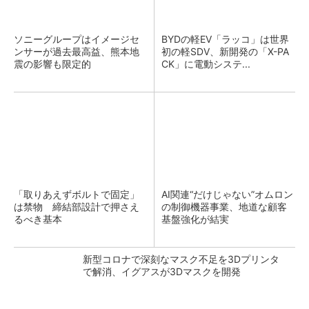
ソニーグループはイメージセ
BYDの軽EV「ラッコ」は世界
ンサーが過去最高益、熊本地
初の軽SDV、新開発の「X-PA
震の影響も限定的
CK」に電動システ...
「取りあえずボルトで固定」
AI関連“だけじゃない”オムロン
は禁物 締結部設計で押さえ
の制御機器事業、地道な顧客
るべき基本
基盤強化が結実
新型コロナで深刻なマスク不足を3Dプリンタ
で解消、イグアスが3Dマスクを開発