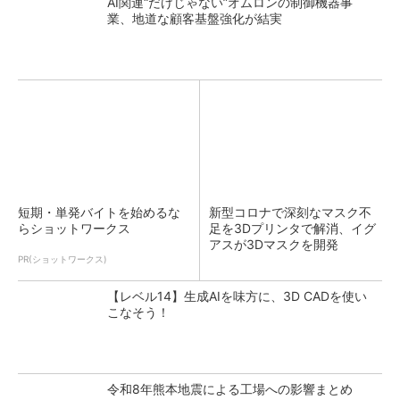
AI関連“だけじゃない”オムロンの制御機器事
業、地道な顧客基盤強化が結実
短期・単発バイトを始めるな
新型コロナで深刻なマスク不
らショットワークス
足を3Dプリンタで解消、イグ
アスが3Dマスクを開発
PR(ショットワークス)
【レベル14】生成AIを味方に、3D CADを使い
こなそう！
令和8年熊本地震による工場への影響まとめ