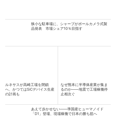
狭小な駐車場に、シャープがポールカメラ式製
品発表 市場シェア10％目指す
ルネサスが高崎工場を閉鎖
なぜ熊本に半導体産業が集ま
へ、かつてはSiCデバイス生産
るのか――地震で工場稼働停
の計画も
止相次ぐ
あえて歩かせない――準国産ヒューマノイド
「D1」登場、現場稼働で日本の勝ち筋へ