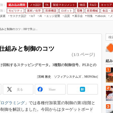
程別：
組み込み開発
メカ設計
製造マネジメント
物流
R＆D
キャリア
FA
業別：
モビリティ
素材／化学
医療機器
ロボット
電機
産業機械
食品・
炭素
サステナ設計
エッジ逆襲
品質
展示会
特集
メ
IoT
AI
ebook
伝承
組み込み開発
CEATEC
読者調査まとめ
編集後記
みと制御のコツ：H8で学ぶ...
JIMTOF
保全
メカ設計
つながるクルマ
組込み/エッジ コンピューティング
ス
 AI
製造マネジメント
5G
展＆IoT/5Gソリューション展
VR／AR
FA
仕組みと制御のコツ
IIFES
モビリティ
フィールドサービス
（1/3 ページ）
国際ロボット展
素材／化学
FPGA
組み
ジャパンモビリティショー
け回転するステッピングモータ。3種類の制御信号、PLDとの
組み込み画像技術
TECHNO-FRONTIER
組み込みモデリング
[
宮崎 雅史 ソフィアシステムズ
，
MONOist
]
人テク展
Windows Embedded
スマート工場EXPO
見る
Share
車載ソフト開発
EdgeTech+
ISO26262
プログラミング
」では各種付加装置の制御の第1段階と
日本ものづくりワールド
無償設計ツール
の制御を解説しました。今回からはターゲットボード
AUTOMOTIVE WORLD