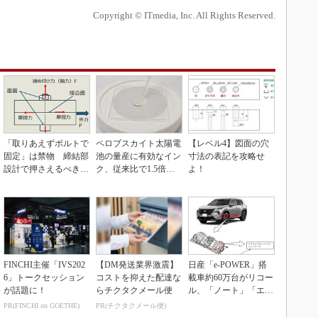
Copyright © ITmedia, Inc. All Rights Reserved.
「取りあえずボルトで
ペロブスカイト太陽電
【レベル4】図面の穴
固定」は禁物 締結部
池の量産に有効なイン
寸法の表記を攻略せ
設計で押さえるべき基
ク、従来比で1.5倍の
よ！
本
性能向上
FINCHI主催「IVS202
【DM発送業界激震】
日産「e-POWER」搭
6」トークセッション
コストを抑えた配達な
載車約60万台がリコー
が話題に！
らチクタクメール便
ル、「ノート」「エク
ストレイル」な...
PR(FINCHI on GOETHE)
PR(チクタクメール便)