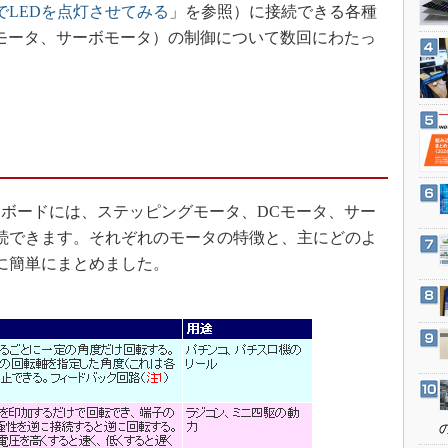
3Dプリンタ
でLEDを点灯させてみる
」を参照）に接続できる各種
産業オープンネット展
モータ、サーボモータ）の制御について数回にわたっ
デジタルツインとCAE
S＆OP
インダストリー4.0
イノベーション
製造業ビッグデータ
メイドインジャパン
ボードには、ステッピングモータ、DCモータ、サー
植物工場
続できます。それぞれのモータの特徴と、主にどのよ
知財マネジメント
に簡単にまとめました。
海外生産
グローバル設計・開発
制御セキュリティ
新型コロナへの対応