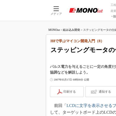
工
産
メディア
脱
つながる技術
AI×技術
MONOist
>
組み込み開発
>
ステッピングモータの仕組
つながる工場
AI×設備
つながるサービ
Physical
H8で学ぶマイコン開発入門（8）
ステッピングモータの
パルス電力を与えるごとに一定の角度だ
協調などを解説しよう。
2007年05月17日 00時00分 公開
印刷する
通知する
前回「
LCDに文字を表示させる
して、ターゲットボード上のLCD