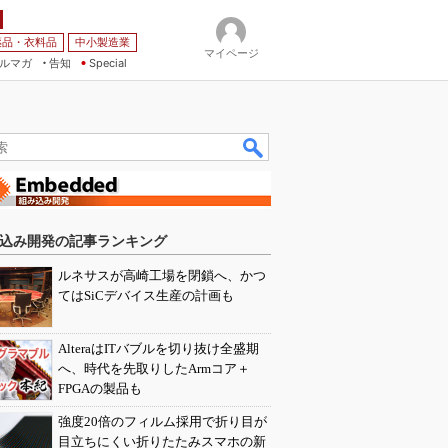
薬品・衣料品
中小製造業
マイページ
ルマガ
告知
Special
込み開発の記事ランキング
ルネサスが高崎工場を閉鎖へ、かつ
てはSiCデバイス生産の計画も
AlteraはITバブルを切り抜け全盛期
へ、時代を先取りしたArmコア＋
FPGAの製品も
強度20倍のフィルム採用で折り目が
目立ちにくい折りたたみスマホの新