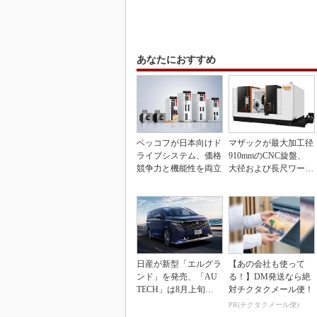
あなたにおすすめ
ベッコフが日本向けド
マザックが最大加工径
ライブシステム、価格
910mmのCNC旋盤、
競争力と機能性を両立
大径および長尺ワーク
向け
日産が新型「エルグラ
【あの会社も使って
ンド」を発売、「AU
る！】DM発送なら絶
TECH」は8月上旬に
対チクタクメール便！
市場投入へ
PR(チクタクメール便)