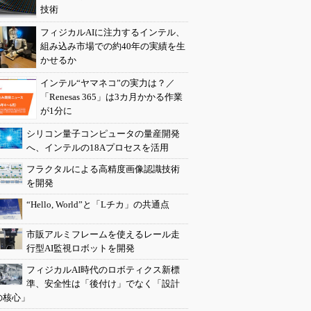
技術
フィジカルAIに注力するインテル、
組み込み市場での約40年の実績を生
かせるか
インテル“ヤマネコ”の実力は？／
「Renesas 365」は3カ月かかる作業
が1分に
シリコン量子コンピュータの量産開発
へ、インテルの18Aプロセスを活用
フラクタルによる高精度画像認識技術
を開発
“Hello, World”と「Lチカ」の共通点
市販アルミフレームを使えるレール走
行型AI監視ロボットを開発
フィジカルAI時代のロボティクス新標
準、安全性は「後付け」でなく「設計
の核心」