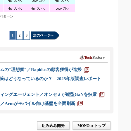
号パターン
1
|
2
|
3
次のページへ
ムの“理想郷”／Rapidusの顧客獲得が進捗
策はどうなっているのか？ 2025年版調査レポート
ディングエージェント／オンセミが縦型GaNを披露
ス／Armがモバイル向け基盤を全面刷新
組み込み開発
MONOist トップ