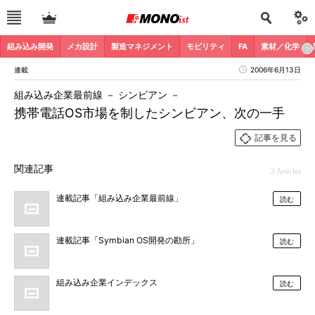
組み込み開発
メカ設計
製造マネジメント
モビリティ
FA
素材／化学
連載
2006年6月13日
組み込み企業最前線 － シンビアン －
携帯電話OS市場を制したシンビアン、次の一手
記事を見る
関連記事
3 Articles
連載記事「組み込み企業最前線」
読む
連載記事「Symbian OS開発の勘所」
読む
組み込み企業インデックス
読む