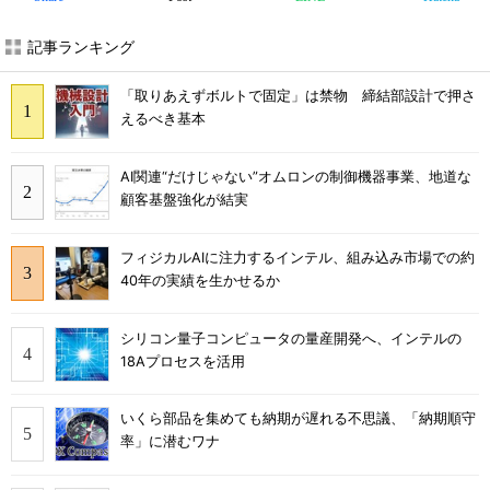
記事ランキング
「取りあえずボルトで固定」は禁物 締結部設計で押さ
えるべき基本
AI関連“だけじゃない”オムロンの制御機器事業、地道な
顧客基盤強化が結実
フィジカルAIに注力するインテル、組み込み市場での約
40年の実績を生かせるか
シリコン量子コンピュータの量産開発へ、インテルの
18Aプロセスを活用
いくら部品を集めても納期が遅れる不思議、「納期順守
率」に潜むワナ