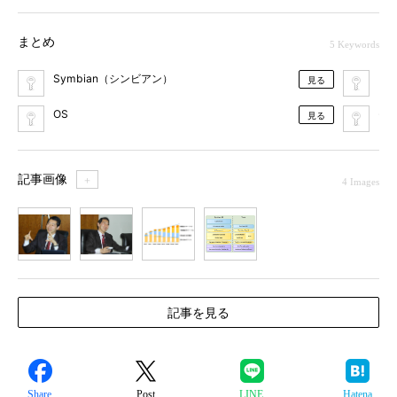
まとめ
5 Keywords
Symbian（シンビアン）
MO
見る
OS
モ
見る
記事画像
＋
4 Images
1
2
3
4
記事を見る
Share
Post
LINE
Hatena