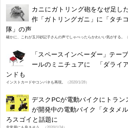
カニにガトリング砲をなぜ足し
作「ガトリングガニ」に「タチ
隊」の声
確かに、これが玉川砂記子さんの声でしゃべったらかわいい気がする。
（
「スペースインベーダー」テーブル
ールのミニチュアに 「ダライ
ンドも
インストカードやコンパネも再現。
（2020/1/28）
デスクPCが電動バイクにトランス
が開発中の電動バイク「タタメ
ろスゴイと話題に
非常用にも良さそう。
（2020/1/24）