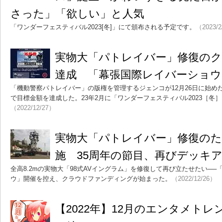
さった」「欲しい」と人気
「ワンダーフェスティバル2023[冬]」にて頒布される予定です。
（2023/2
実物大「パトレイバー」修復の
達成 「幕張国際レイバーショウ
「機動警察パトレイバー」の版権を管理するジェンコが12月26日に始め
で目標金額を達成した。23年2月に「ワンダーフェスティバル2023［冬
（2022/12/27）
実物大「パトレイバー」修復の
施 35周年の節目、再びデッキ
全高8.2mの実物大「98式AVイングラム」を修復して再び立たせたい─
ウ」開催を控え、クラウドファンディングが始まった。
（2022/12/26）
【2022年】12月のエンタメト