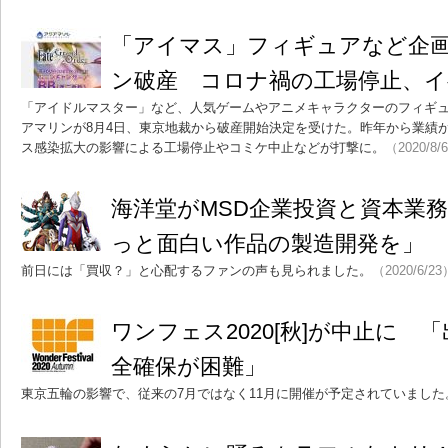
「アイマス」フィギュアなど企
ン破産 コロナ禍の工場停止、イ
「アイドルマスター」など、人気ゲームやアニメキャラクターのフィギ
アマリンが8月4日、東京地裁から破産開始決定を受けた。昨年から業績
ス感染拡大の影響による工場停止やコミケ中止などが打撃に。
（2020/8/
海洋堂がMSD企業投資と資本業
っと面白い作品の製造開発を」
前日には「買収？」と心配するファンの声も見られました。
（2020/6/23
ワンフェス2020[秋]が中止に 
全確保が困難」
東京五輪の影響で、従来の7月ではなく11月に開催が予定されていました