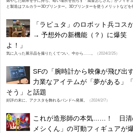
燃やした紙幣を手に持ち、暗い場所を照らす「成金おじさん」がフィギ
と製造はフルカラー3Dプリンター。3Dプリンターを使うメリットなどを
「ラピュタ」のロボット兵コス
→ 予想外の新機能（？）に爆笑
よ！」
気に入った展示品を撮りたくてつい、中から……。
（2024/2/25）
SFの「腕時計から映像が飛び
力業なアイテムが「夢がある」
そう」と話題
好評の末に、アクスタを飾れるバンドへ発展。
（2024/2/7）
これが造形師の本気……！ 日清
メシくん」の可動フィギュアが