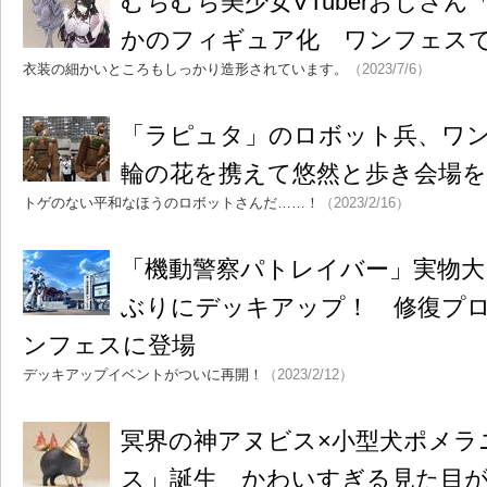
むちむち美少女VTuberおじさ
かのフィギュア化 ワンフェス
衣装の細かいところもしっかり造形されています。
（2023/7/6）
「ラピュタ」のロボット兵、ワ
輪の花を携えて悠然と歩き会場
トゲのない平和なほうのロボットさんだ……！
（2023/2/16）
「機動警察パトレイバー」実物大
ぶりにデッキアップ！ 修復プ
ンフェスに登場
デッキアップイベントがついに再開！
（2023/2/12）
冥界の神アヌビス×小型犬ポメラ
ス」誕生 かわいすぎる見た目