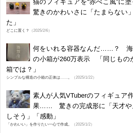
猫のフィギュアを“赤べこ風”に
驚きのかわいさに「たまらない
た」
どこに置く？
（2025/2/6）
何をいれる容器なんだ……？ 
の小箱が260万表示 「同じも
箱では？」
シンプルな構造の小箱の正体は……。
（2025/1/22）
素人が人気VTuberのフィギュア
果…… 驚きの完成形に「天才や
しそう」「感動」
「かわいい」を作りたい一心で作成。
（2025/1/2）