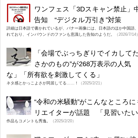
ワンフェス「3Dスキャン禁止」
告知 “デジタル万引き”対策
詳細は日本語で書かれているが、バナー画像には、日本語のほか中国語
れており、インバウンドのファンも意識した告知のようだ。
（2026/7/14
「会場でぶっちぎりでイカしてた
さかのもの”が268万表示の人気
な」「所有欲を刺激してくる」
ネタ感とかっこよさが同居してる……！
（2025/2/21）
“令和の米騒動”がこんなところに
リエイターが話題 「見習いた
作品もコメントも秀逸。
（2025/2/20）