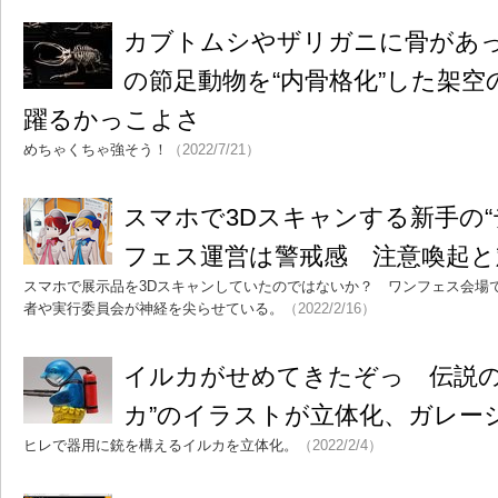
カブトムシやザリガニに骨があ
の節足動物を“内骨格化”した架空
躍るかっこよさ
めちゃくちゃ強そう！
（2022/7/21）
スマホで3Dスキャンする新手の“
フェス運営は警戒感 注意喚起と
スマホで展示品を3Dスキャンしていたのではないか？ ワンフェス会場
者や実行委員会が神経を尖らせている。
（2022/2/16）
イルカがせめてきたぞっ 伝説の
カ”のイラストが立体化、ガレー
ヒレで器用に銃を構えるイルカを立体化。
（2022/2/4）