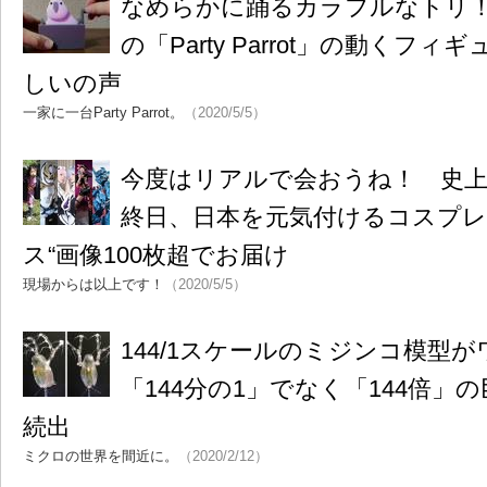
なめらかに踊るカラフルなトリ！ T
の「Party Parrot」の動くフ
しいの声
一家に一台Party Parrot。
（2020/5/5）
今度はリアルで会おうね！ 史
終日、日本を元気付けるコスプレ
ス“画像100枚超でお届け
現場からは以上です！
（2020/5/5）
144/1スケールのミジンコ模
「144分の1」でなく「144倍」
続出
ミクロの世界を間近に。
（2020/2/12）