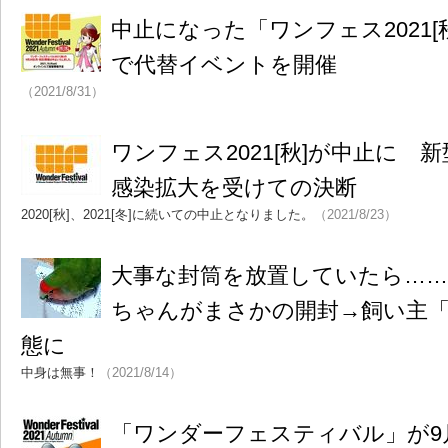
中止になった「ワンフェス2021[
で代替イベントを開催
（2021/8/31）
ワンフェス2021[秋]が中止に 
感染拡大を受けての決断
2020[秋]、2021[冬]に続いての中止となりました。
（2021/8/23）
大事な封筒を放置していたら…
ちゃんがまさかの開封→飼い主「
態に
中身は無事！
（2021/8/14）
「ワンダーフェスティバル」が9