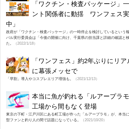
「ワクチン・検査パッケージ」
ント関係者に動揺 ワンフェス実
中」
政府が「ワクチン・検査パッケージ」の一時停止を検討しているという
バル実行委員会は「今後の開催に向け、千葉県の担当課と詳細の確認と
た。
（2022/1/18）
「ワンフェス」約2年ぶりにリアル
に幕張メッセで
「早割」導入やコスプレエリア増強も。
（2021/12/13）
本当に魚が釣れる「ルアープラモ
工場から間もなく登場
東京の下町・江戸川区にある町工場が作った「ルアープラモ」が、本当
型ファンと釣り人の間で話題になっている。
（2021/10/20）