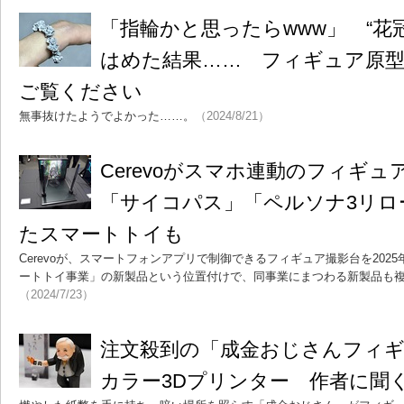
「指輪かと思ったらwww」 “花
はめた結果…… フィギュア原型
ご覧ください
無事抜けたようでよかった……。
（2024/8/21）
Cerevoがスマホ連動のフィギ
「サイコパス」「ペルソナ3リロ
たスマートトイも
Cerevoが、スマートフォンアプリで制御できるフィギュア撮影台を202
ートトイ事業」の新製品という位置付けで、同事業にまつわる新製品も
（2024/7/23）
注文殺到の「成金おじさんフィ
カラー3Dプリンター 作者に聞く“