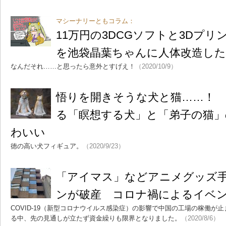
マシーナリーともコラム：
11万円の3DCGソフトと3Dプ
を池袋晶葉ちゃんに人体改造した
なんだそれ……と思ったら意外とすげえ！
（2020/10/9）
悟りを開きそうな犬と猫……！ 
る「瞑想する犬」と「弟子の猫
わいい
徳の高い犬フィギュア。
（2020/9/23）
「アイマス」などアニメグッズ
ンが破産 コロナ禍によるイベ
COVID-19（新型コロナウイルス感染症）の影響で中国の工場の稼働が
る中、先の見通しが立たず資金繰りも限界となりました。
（2020/8/6）