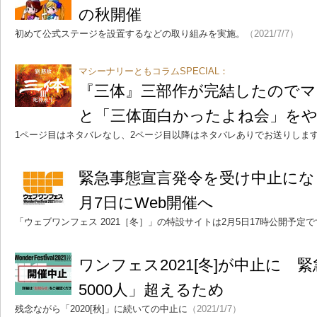
の秋開催
初めて公式ステージを設置するなどの取り組みを実施。
（2021/7/7）
マシーナリーともコラムSPECIAL：
『三体』三部作が完結したので
と「三体面白かったよね会」を
1ページ目はネタバレなし、2ページ目以降はネタバレありでお送りしま
緊急事態宣言発令を受け中止にな
月7日にWeb開催へ
「ウェブワンフェス 2021［冬］」の特設サイトは2月5日17時公開予定で
ワンフェス2021[冬]が中止に 
5000人」超えるため
残念ながら「2020[秋]」に続いての中止に
（2021/1/7）