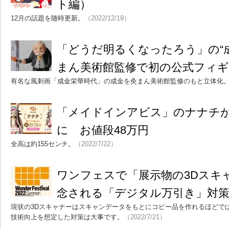
ト編）
12月の話題を随時更新。
（2022/12/19）
「どうだ明るくなったろう」の“
まん美術館監修で初の公式フィ
有名な風刺画「成金栄華時代」の成金を灸まん美術館監修のもと立体化
「メイドインアビス」のナナチ
に お値段48万円
全高は約155センチ。
（2022/7/22）
ワンフェスで「展示物の3Dスキ
念される「デジタル万引き」対
現状の3Dスキャナーはスキャンデータをもとにコピー品を作れるほどで
技術向上を想定した対策は大事です。
（2022/7/21）