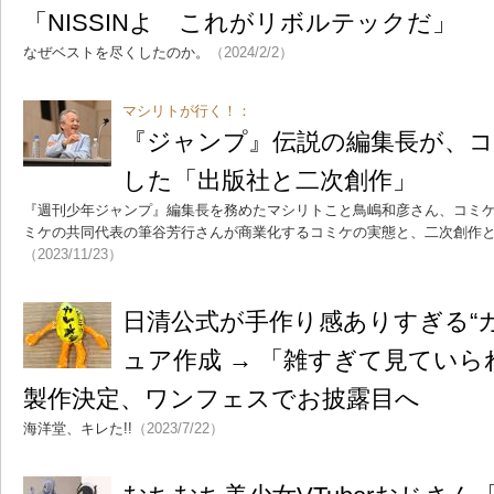
「NISSINよ これがリボルテックだ」
なぜベストを尽くしたのか。
（2024/2/2）
マシリトが行く！：
『ジャンプ』伝説の編集長が、コ
した「出版社と二次創作」
『週刊少年ジャンプ』編集長を務めたマシリトこと鳥嶋和彦さん、コミ
ミケの共同代表の筆谷芳行さんが商業化するコミケの実態と、二次創作
（2023/11/23）
日清公式が手作り感ありすぎる“
ュア作成 → 「雑すぎて見てい
製作決定、ワンフェスでお披露目へ
海洋堂、キレた!!
（2023/7/22）