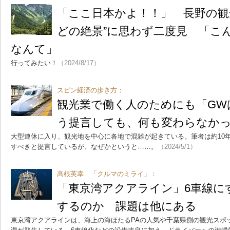
「ここ日本かよ！！」 長野の観
どの絶景”に思わず二度見 「こ
なんて」
行ってみたい！
（2024/8/17）
スピン経済の歩き方：
観光業で働く人のためにも「GW
う提言しても、何も変わらなか
大型連休に入り、観光地を中心に各地で混雑が起きている。筆者は約10
すべきと提言しているが、なぜかというと……。
（2024/5/1）
高根英幸 「クルマのミライ」：
「東京湾アクアライン」6車線にす
するのか 課題は他にある
東京湾アクアラインは、海上の海ほたるPAの人気や千葉県側の観光スポ