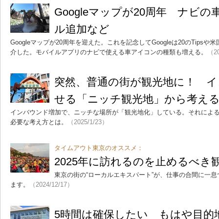
Googleマップが20周年 ナビ
ル追加など
Googleマップが20周年を迎えた。これを記念してGoogleは20のTip
介した。モバイルアプリのナビで使える車アイコンの種類も増える。
（20
突然、普通の街が観光地に！ イ
せる「ニッチ観光地」から考え
インバウンド増加で、ニッチな場所が「観光地化」している。それによ
必要な考え方とは。
（2025/1/23）
タイムアウト東京のオススメ：
2025年に訪れるのを止めるべき
東京の街の“ローカルエキスパート”が、仕事の合間に一
ます。
（2024/12/17）
5時間は確保したい もはや目的