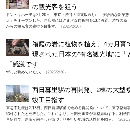
の観光客を狙う
ドン・キホーテは2月20日、東京・渋谷の道玄坂通りに、実験的な新業態「
店」をオープンした。同店舗にはさまざな自販機を13台設置。渋谷の新
からの観光客の獲得を目指す。
（2025/2/26）
箱庭の岩に植物を植え、4カ月育
現された日本の“有名観光地”に
「感激です」
ずっと眺めていたい。
（2025/2/26）
西日暮里駅の再開発、2棟の大型複
竣工目指す
東急不動産は2月3日、西日暮里駅前で進める再開発について、東京都知
認可されたと発表した。これにより、再開発事業が本格始動する。利便
里駅前で、新旧が融合した街づくりを行い地域の活性化を図る。
（2025/