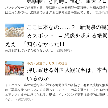
島移転」と同時に進む、重大プロ
パソナグループが推進する、淡路島への本社機能一部移転。当初の目標とし
はこれ以外でも、淡路島でさまざまな取り組みを進めている。
（2024/9/
ここ日本なの……!? 新潟県の観
るスポット” → 想像を超える絶
ええ」「知らなかった!!!」
佐渡を訪れていても知らない人も。
（2024/9/2）
小売・流通アナリストの視点：
押し寄せる外国人観光客は、本
いるのか
インバウンド客の迷惑行為に対する地元住民の苦情が、有名観光地で無
は「写真を撮ったらそのまま帰ってしまって、カネを落としてくれるわ
ュアンスも多分に感じられる。現状、インバウンド需要は経済的に貢献
うか。
（2024/8/30）