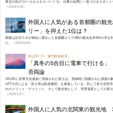
東京の街の“ローカルエキスパート”が、仕事の合間に一息つけるスポッ
（2024/1/30）
外国人に人気がある首都圏の観光
リー」を抑えた1位は？
調査は訪日ラボが独自に選出した首都圏エリア4県の観光名所400カ所を対
た。
（2024/1/29）
杉山淳一の「週刊鉄道経済」：
「真冬の5合目に電車で行ける」
否両論
2013年に世界文化遺産に登録された富士山。登録時に指摘された課題の
LRT方式による「富士登山鉄道構想」を推進している。対して富士吉田
れのメリット・デメリット、そして観光地として、世界遺産としての富
（2024/1/27）
外国人に人気の北関東の観光地 