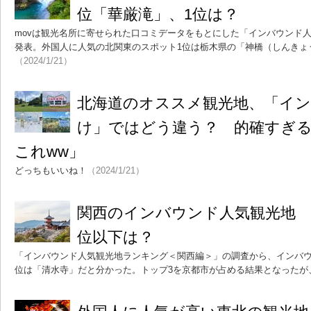
位「華厳滝」、1位は？
movは観光名所に寄せられた口コミデータをもとにした「インバウンド
発表。外国人に人気の北関東のスポット1位は栃木県の「神橋（しんきょう
（2024/1/21）
北海道のオススメ観光地、「イン
け」ではどう違う？ 的確すぎ
これww」
どっちもいいね！
（2024/1/21）
関西のインバウンド人気観光地 
位以下は？
「インバウンド人気観光地ランキング＜関西編＞」の調査から、インバウ
位は「清水寺」だと分かった。トップ3を京都市が占める結果となったが