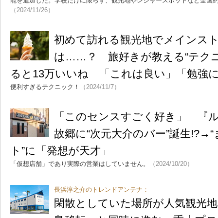
能を追加した。学校だけに限らず、観光地やレジャースポットなど全国約
（2024/11/26）
初めて訪れる観光地でメインス
は……？ 旅好きが教える“テク
ると13万いいね 「これは良い」「勉強
便利すぎるテクニック！
（2024/11/7）
「このセンスすごく好き」 『
故郷に“次元大介のバー”誕生!?→
ト”に「発想が天才」
「仮想店舗」であり実際の営業はしていません。
（2024/10/20）
長浜淳之介のトレンドアンテナ：
閑散としていた場所が人気観光地