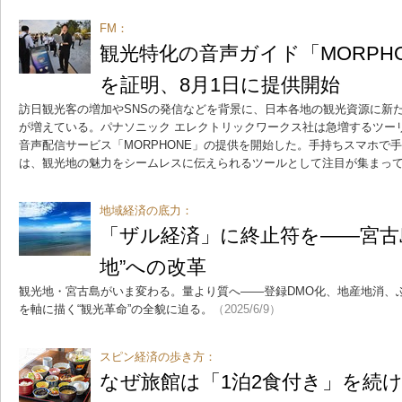
FM：
観光特化の音声ガイド「MORPH
を証明、8月1日に提供開始
訪日観光客の増加やSNSの発信などを背景に、日本各地の観光資源に新
が増えている。パナソニック エレクトリックワークス社は急増するツー
音声配信サービス「MORPHONE」の提供を開始した。手持ちスマホで
は、観光地の魅力をシームレスに伝えられるツールとして注目が集まっ
地域経済の底力：
「ザル経済」に終止符を――宮古
地”への改革
観光地・宮古島がいま変わる。量より質へ――登録DMO化、地産地消、
を軸に描く“観光革命”の全貌に迫る。
（2025/6/9）
スピン経済の歩き方：
なぜ旅館は「1泊2食付き」を続