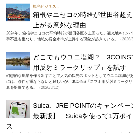
観光ビジネス：
箱根やニセコの時給が世田谷超え
上がる意外な理由
2024年、箱根やニセコの平均時給が世田谷区を上回った。観光地×イン
手不足も重なり、地域の賃金水準が上昇する現象が起きている。
（2026/
どこでもウユニ塩湖？ 3COINS
用反射ミラークリップ」を試す
幻想的な風景を作り出すことで人気の観光スポットとしてウユニ塩湖が
には、条件が重ならないと難しいが、3COINS「スマホ用反射ミラーク
真を撮影できる。
（2026/3/12）
Suica、JRE POINTのキャン
最新版】 Suicaを使って1万
ス