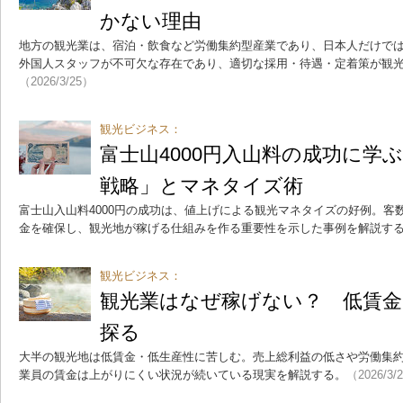
かない理由
地方の観光業は、宿泊・飲食など労働集約型産業であり、日本人だけで
外国人スタッフが不可欠な存在であり、適切な採用・待遇・定着策が観
（2026/3/25）
観光ビジネス：
富士山4000円入山料の成功に学
戦略」とマネタイズ術
富士山入山料4000円の成功は、値上げによる観光マネタイズの好例。客
金を確保し、観光地が稼げる仕組みを作る重要性を示した事例を解説す
観光ビジネス：
観光業はなぜ稼げない？ 低賃金
探る
大半の観光地は低賃金・低生産性に苦しむ。売上総利益の低さや労働集
業員の賃金は上がりにくい状況が続いている現実を解説する。
（2026/3/