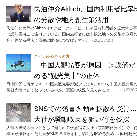
民泊仲介Airbnb、国内利用者比
の分散や地方創生策活用
民泊仲介大手のAirbnb（エアビーアンドビー）が国内利用者を拡大する
に認知度向上に注力している。国内旅行者には非観光地への分散や政府
客と異なる手法で需要の開拓につなげる考え。
（2026/7/15）
スピン経済の歩き方：
「中国人観光客が原因」は誤解だ
める“観光集中”の正体
日中関係に溝ができ、中国人観光客が減少した今、かつて中国人観光客
気観光地はどうなっているのか。実際の状況を見てみると……。
（2026/
SNSでの落書き動画拡散を受け
大社が騒動収束を狙い竹を伐採
人気の観光スポットとして知られる伏見稲荷大社（京都市伏見区）で、
様子が撮影された動画がSNSで拡散され、騒動を収めるため、神社側が竹