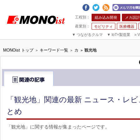
組み込み開発
メカ設計
モビリティ
医療機器
▼
つながるクルマ
▼
IoT×製造業
»
V
MONOist トップ
キーワード一覧
カ
観光地
>
>
>
「観光地」関連の最新 ニュース・レビュ
とめ
「観光地」に関する情報が集まったページです。