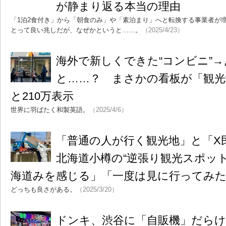
が静まり返る本当の理由
「1泊2食付き」から「朝食のみ」や「素泊まり」へと転換する事業者が
とって良い兆しだが、なぜかというと……。
（2025/4/23）
海外で新しくできた“コンビニ”
と……？ まさかの看板が「観
と210万表示
世界に羽ばたく和製英語。
（2025/4/6）
「普通の人が行く観光地」と「
北海道小樽の“逆張り観光スポッ
海道みを感じる」「一度は見に行ってみ
どっちも良さがある。
（2025/3/20）
ドンキ、渋谷に「自販機」だらけ