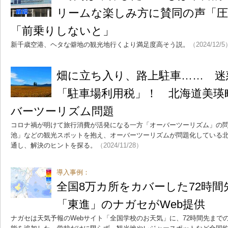
リームな楽しみ方に賛同の声「圧
「前乗りしないと」
新千歳空港、ヘタな僻地の観光地行くより満足度高そう説。
（2024/12/5
畑に立ち入り、路上駐車…… 迷
「駐車場利用税」！ 北海道美瑛
バーツーリズム問題
コロナ禍が明けて旅行消費が活発になる一方「オーバーツーリズム」の
池」などの観光スポットを抱え、オーバーツーリズムが問題化している
通し、解決のヒントを探る。
（2024/11/28）
導入事例：
全国8万カ所をカバーした72時
「東進」のナガセがWeb提供
ナガセは天気予報のWebサイト「全国学校のお天気」に、72時間先まで