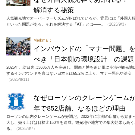
解消する秘策
人気観光地でオーバーツーリズムが叫ばれているが、背景には「外国人
といった問題がある。それを解決する「AT」とは――。
（2025/9/3）
Merkmal：
インバウンドの「マナー問題」
べき「日本側の環境設計」の課題
2025年、訪日客は3686万人を突破し、関西万博を追い風に空港や観光
するインバウンドを喜ばない日本人は65.2％に上り、マナー悪化や治安
（2025/8/11）
なぜローソンのクレーンゲームが
年で852店舗、なるほどの理由
ローソンの店内クレーンゲームが好調だ。2022年に京都の店舗から始まっ
大し、売り上げは目標比150％を達成。観光地や地方での集客効果も高
る。
（2025/8/7）