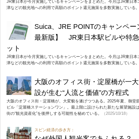
JR東日本が今月実施しているキャンペーンをまとめた。今月はJR東日
津などの観光地への利用で高額のポイント還元施策を多数実施している
Suica、JRE POINTのキャン
最新版】 JR東日本駅ビルや特
ット
JR東日本が今月実施しているキャンペーンをまとめた。今月はJR東日
津などの観光地への利用で高額のポイント還元施策を多数実施している
大阪のオフィス街・淀屋橋が一大
設が生む“人流と価値”の方程式
大阪のオフィス街・淀屋橋が、大変貌を遂げつつある。2025年夏、御堂
ビル「淀屋橋ステーションワン」。最上階に設けられた新たな展望施設
街の“観光資産化”を後押しする可能性を秘めている。
（2025/10/18）
スピン経済の歩き方：
なぜ外国人観光客であふれる？ 