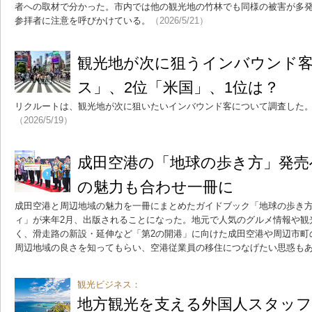
者への取材で分かった。市内では他の観光地の竹林でも同様の被害が多
参拝者に注意を呼びかけている。
（2026/5/21）
観光地が次に狙うインバウンド客
ス」、2位「米国」、1位は？
リクルートは、観光地が次に狙いたいインバウンド客について調査した。
（2026/5/19）
成田空港の「地球の歩き方」発売
の魅力も合わせ一冊に
成田空港と周辺地域の魅力を一冊にまとめたガイドブック「地球の歩き
ィ」が来年2月、出版されることになった。地元で人気のグルメ情報や観
く、滑走路の新設・延伸など「第2の開港」に向けた成田空港や周辺市町
周辺地域の良さを知ってもらい、空港従業員の移住につなげたい思惑も
観光ビジネス：
地方観光を支える外国人スタッ