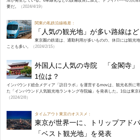
滞が発生している。6車線化などの設備改良に加え、ドライバーへの渋滞
要だ。
（2024/4/19）
関東の私鉄沿線格差：
「人気の観光地」が多い路線はど
東京圏の鉄道は、通勤利用が多いものの、休日には観光
ことも多い。
（2024/2/15）
外国人に人気の寺院 「金閣寺」
1位は？
インバウンド総合メディア「訪日ラボ」を運営するmovは、観光名所に
た「インバウンド人気観光地ランキング寺院編」を発表した。1位は東京
（2024/2/8）
タイムアウト東京のオススメ：
東京が世界一に、トリップアドバイ
「ベスト観光地」を発表