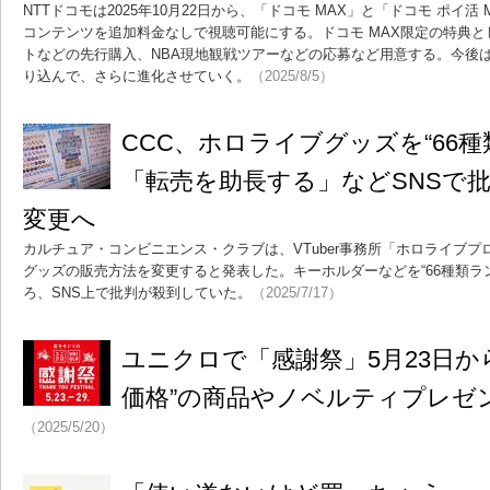
NTTドコモは2025年10月22日から、「ドコモ MAX」と「ドコモ ポイ活
コンテンツを追加料金なしで視聴可能にする。ドコモ MAX限定の特典
トなどの先行購入、NBA現地観戦ツアーなどの応募など用意する。今後
り込んで、さらに進化させていく。
（2025/8/5）
CCC、ホロライブグッズを“66
「転売を助長する」などSNSで
変更へ
カルチュア・コンビニエンス・クラブは、VTuber事務所「ホロライブ
グッズの販売方法を変更すると発表した。キーホルダーなどを“66種類ラ
ろ、SNS上で批判が殺到していた。
（2025/7/17）
ユニクロで「感謝祭」5月23日か
価格”の商品やノベルティプレゼ
（2025/5/20）