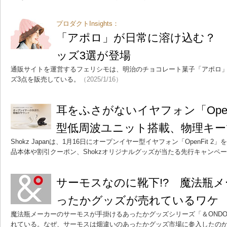
プロダクトInsights：
「アポロ」が日常に溶け込む？ 
ッズ3選が登場
通販サイトを運営するフェリシモは、明治のチョコレート菓子「アポロ
ズ3点を販売している。
（2025/1/16）
耳をふさがないイヤフォン「OpenF
型低周波ユニット搭載、物理キー
Shokz Japanは、1月16日にオープンイヤー型イヤフォン「OpenFit 
品本体や割引クーポン、Shokzオリジナルグッズが当たる先行キャンペ
サーモスなのに靴下!? 魔法瓶
ったかグッズが売れているワケ
魔法瓶メーカーのサーモスが手掛けるあったかグッズシリーズ「＆OND
れている。なぜ、サーモスは畑違いのあったかグッズ市場に参入したの