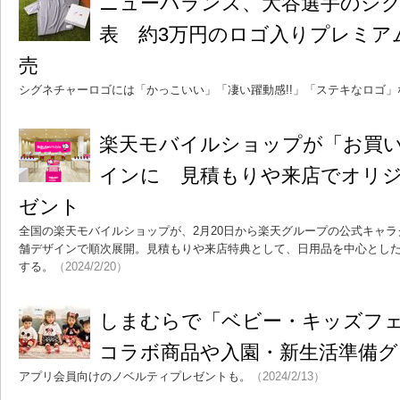
ニューバランス、大谷選手のシ
表 約3万円のロゴ入りプレミア
売
シグネチャーロゴには「かっこいい」「凄い躍動感!!」「ステキなロゴ」
楽天モバイルショップが「お買
インに 見積もりや来店でオリ
ゼント
全国の楽天モバイルショップが、2月20日から楽天グループの公式キャ
舗デザインで順次展開。見積もりや来店特典として、日用品を中心とし
する。
（2024/2/20）
しまむらで「ベビー・キッズフ
コラボ商品や入園・新生活準備
アプリ会員向けのノベルティプレゼントも。
（2024/2/13）