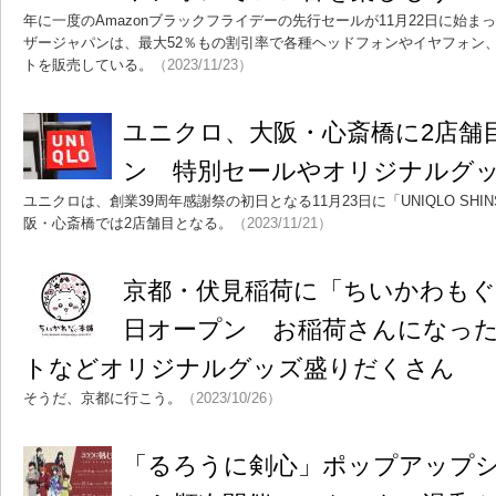
年に一度のAmazonブラックフライデーの先行セールが11月22日に始
ザージャパンは、最大52％もの割引率で各種ヘッドフォンやイヤフォン
トを販売している。
（2023/11/23）
ユニクロ、大阪・心斎橋に2店舗目
ン 特別セールやオリジナルグ
ユニクロは、創業39周年感謝祭の初日となる11月23日に「UNIQLO SHIN
阪・心斎橋では2店舗目となる。
（2023/11/21）
京都・伏見稲荷に「ちいかわもぐも
日オープン お稲荷さんになっ
トなどオリジナルグッズ盛りだくさん
そうだ、京都に行こう。
（2023/10/26）
「るろうに剣心」ポップアップシ