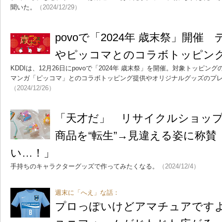
聞いた。
（2024/12/29）
povoで「2024年 歳末祭」開催
やピッコマとのコラボトッピン
KDDIは、12月26日にpovoで「2024年 歳末祭」を開催。対象トッピ
マンガ「ピッコマ」とのコラボトッピング提供やオリジナルグッズのプ
（2024/12/26）
「天才だ」 リサイクルショップ
商品を“転生”→見違える姿に称賛
い…！」
手持ちのキャラクターグッズで作ってみたくなる。
（2024/12/4）
週末に「へえ」な話：
プロっぽいけどアマチュアです