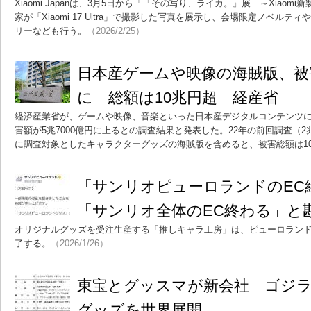
Xiaomi Japanは、3月5日から「『その写り、ライカ。』展 ～Xiao
家が「Xiaomi 17 Ultra」で撮影した写真を展示し、会場限定ノベル
リーなども行う。
（2026/2/25）
日本産ゲームや映像の海賊版、被
に 総額は10兆円超 経産省
経済産業省が、ゲームや映像、音楽といった日本産デジタルコンテンツにつ
害額が5兆7000億円に上るとの調査結果と発表した。22年の前回調査（
に調査対象としたキャラクターグッズの海賊版を含めると、被害総額は10兆
「サンリオピューロランドのE
「サンリオ全体のEC終わる」と
オリジナルグッズを受注生産する「推しキャラ工房」は、ピューロランド
了する。
（2026/1/26）
東宝とグッスマが新会社 ゴジ
グッズを世界展開