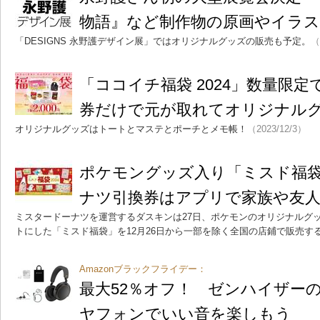
物語』など制作物の原画やイラス
「DESIGNS 永野護デザイン展」ではオリジナルグッズの販売も予定。
（
「ココイチ福袋 2024」数量限
券だけで元が取れてオリジナル
オリジナルグッズはトートとマステとポーチとメモ帳！
（2023/12/3）
ポケモングッズ入り「ミスド福袋
ナツ引換券はアプリで家族や友
ミスタードーナツを運営するダスキンは27日、ポケモンのオリジナルグ
トにした「ミスド福袋」を12月26日から一部を除く全国の店鋪で販売す
Amazonブラックフライデー：
最大52％オフ！ ゼンハイザー
ヤフォンでいい音を楽しもう