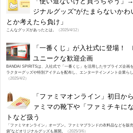
「使い道ないけど買っちゃう」→
ジナルグッズ”がたまらないかわ
とか考えたら負け」
こんなグッズがあったとは。
（2025/4/12）
「一番くじ」が入社式に登場！ BAND
ユニークな歓迎企画
BANDAI SPIRITSは、入社式で「一番くじ」を活用したサプライズ
ラクターグッズや特別アイテムを配布し、エンターテインメント企業ら
（2025/4/2）
「ファミマオンライン」初日か
ァミマの靴下や「ファミチキに
トなど扱う
「ファミマオンライン」オープン。ファミマブランドの衣料品などを販売
袋”などオリジナルグッズも展開。
（2025/3/6）