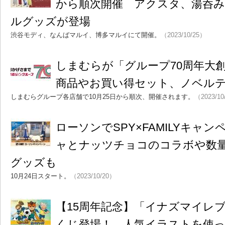
から順次開催 アクスタ、湯呑
ルグッズが登場
渋谷モディ、なんばマルイ、博多マルイにて開催。
（2023/10/25）
しまむらが「グループ70周年大
商品やお買い得セット、ノベル
しまむらグループ各店舗で10月25日から順次、開催されます。
（2023/10
ローソンでSPY×FAMILYキャ
ャとナッツチョコのコラボや数
グッズも
10月24日スタート。
（2023/10/20）
【15周年記念】「イナズマイレ
くじ登場！ 人気イラストを使