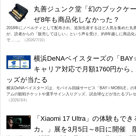
丸善ジュンク堂「幻のブックケ
ぜ8年も商品化しなかった？
2018年にノベルティとして配布され、追加生産するほど人気を集めた丸
が、読者からの「販売してほしい」という声を受け、約8年越しに商品化
で……。
（2026/7/10）
横浜DeNAベイスターズの「BAY☆
キャリア対応で月額1760円から
ッズが当たる
横浜DeNAベイスターズは、モバイル回線サービス「BAY☆MOBILE」
アムの観戦チケットや選手サイン入りグッズ、試合球などが当たるプレ
（2026/3/4）
「Xiaomi 17 Ultra」の体験
カ。」展を3月5日～8日に開催