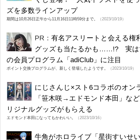
ズを多数ラインアップ
期間は10月26日正午から11月16日11時59分まで。
（2023/10/19）
PR：
有名アスリートと会える権
グッズも当たるかも……!? 実
の会員プログラム「adiClub」に注目
ポイント交換プログラムが、新しく登場したようです。
（2023/10/19）
にじさんじ×スト6コラボのオ
「笹木咲→エドモンド本田」な
リジナルグッズがもらえる
エドモンド本田になってもかわいい。
（2023/10/16）
牛角がホロライブ「星街すいせい