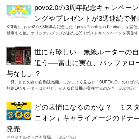
povo2.0の3周年記念キャンペ
ングやプレゼントが3週連続で登
KDDIは、povo2.0の3周年を記念した「povo Thank you Festiv
登場する他、オリジナルグッズがあたるXリポストキャンペーンを実施す
世にも珍しい「無線ルーターの自
追う──富山に実在、バッファロ
与なし」？
一見、ただの赤い自動販売機。しかしよく見ると「BUFFALO」のロゴ
無線LANルーターばかりだ。そんな自販機が実在するのか？
（2024/8/7）
どの表情になるのかな？ ミス
ニオン」キャライメージのドナ
発売
オリジナルグッズも登場。
（2024/7/2）