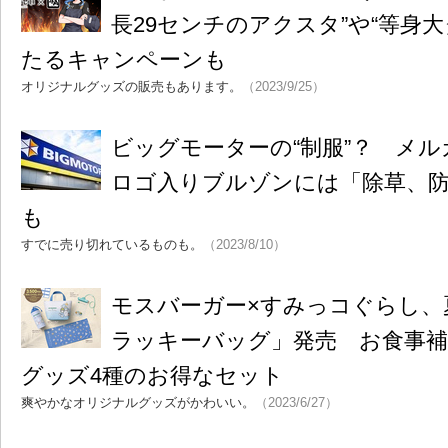
長29センチのアクスタ”や“等身
たるキャンペーンも
オリジナルグッズの販売もあります。
（2023/9/25）
ビッグモーターの“制服”？ メ
ロゴ入りブルゾンには「除草、
も
すでに売り切れているものも。
（2023/8/10）
モスバーガー×すみっコぐらし、
ラッキーバッグ」発売 お食事
グッズ4種のお得なセット
爽やかなオリジナルグッズがかわいい。
（2023/6/27）