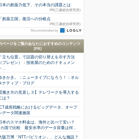
日本の創薬力低下、その本当の課題とは
PR(三菱総合研究所)
「創薬立国」復活への分岐点
PR(三菱総合研究所)
Recommended by
のページをご覧のあなたにおすすめのコンテンツ
[PR]
「立ち位置」で話題の切り替えを示す方法
（プレゼン）：技術屋のためのドキュメン
ト...
ゆきかき。：ニュータイプになろう！：オル
タナティブ・ブログ
【働き方の見直し３】テレワークを導入する
には？
ICT成長戦略におけるビッグデータ、オープ
ンデータ関連施策
日本のスマホ料金は、海外と比べて安い？
6カ国で比較 最安水準のデータ容量は何...
大阪万博「NTTパビリオン」、どんな施設？