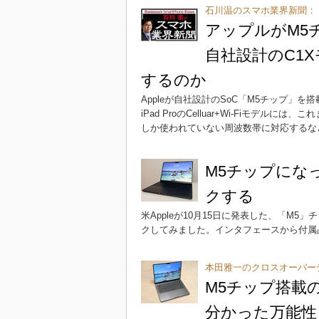
石川温のスマホ業界新聞：
アップルがM5チ
自社設計のC1
するのか
Appleが自社設計のSoC「M5チップ」を搭載するMa
iPad ProのCelluar+Wi-Fiモデ
しか使われていない周波数帯に対応するな
M5チップになっ
クする
米Appleが10月15日に発表した、「M5」チップ
クしてみました。インタフェースから付属
本田雅一のクロスオーバー
M5チップ搭載の「
分かった万能性