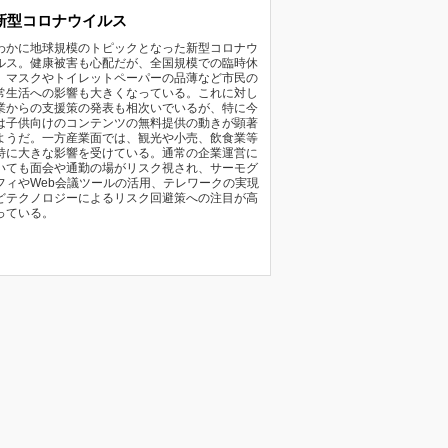
新型コロナウイルス
わかに地球規模のトピックとなった新型コロナウ
ルス。健康被害も心配だが、全国規模での臨時休
、マスクやトイレットペーパーの品薄など市民の
常生活への影響も大きくなっている。これに対し
業からの支援策の発表も相次いでいるが、特に今
は子供向けのコンテンツの無料提供の動きが顕著
ようだ。一方産業面では、観光や小売、飲食業等
特に大きな影響を受けている。通常の企業運営に
いても面会や通勤の場がリスク視され、サーモグ
フィやWeb会議ツールの活用、テレワークの実現
どテクノロジーによるリスク回避策への注目が高
っている。