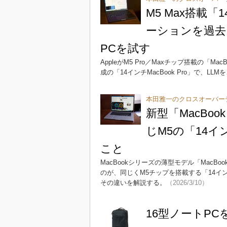
M5 Max搭載「
ーションを過去に
PCを試す
AppleがM5 Pro／Maxチップ搭載の「M
成の「14インチMacBook Pro」で、L
本田雅一のクロスオーバー
新型「MacBoo
じM5の「14イン
こと
MacBookシリーズの薄型モデル「MacB
のが、同じくM5チップを搭載する「14イン
その違いを解説する。
（2026/3/10）
16型ノートP