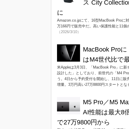
ス City Colle
に
Amazon.co.jpにて、16型MacBook Pro
万166円で販売中だ。高い保護性能と11
（2026/3/10）
MacBook Pr
はM4世代比で
米Appleは3月3日、「MacBook Pro」
設計した」としており、前世代の「M4 Pr
う。4日から予約受付を開始し、11日に販
増量。3万円高い27万8800円スタートとな
M5 Pro／M5 
AI性能は最大8
で27万9800円から