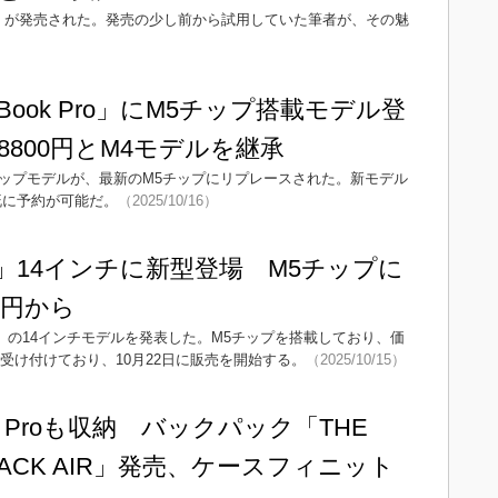
 Pro」が発売された。発売の少し前から試用していた筆者が、その魅
Book Pro」にM5チップ搭載モデル登
8800円とM4モデルを継承
」のM4チップモデルが、最新のM5チップにリプレースされた。新モデル
では既に予約が可能だ。
（2025/10/16）
Pro」14インチに新型登場 M5チップに
0円から
k Pro」の14インチモデルを発表した。M5チップを搭載しており、価
り受け付けており、10月22日に販売を開始する。
（2025/10/15）
ook Proも収納 バックパック「THE
HPACK AIR」発売、ケースフィニット