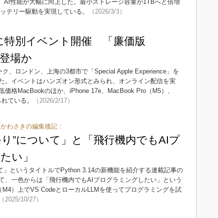
載し、AI性能が大幅に向上した。最小ストレージ容量が1TBへと倍増
間のバッテリー駆動を実現している。
（2026/3/3）
4日に特別イベント開催 「廉価版
ど登場か
ロンドン、上海の3都市で「Special Apple Experience」を
た。イベントはハンズオン形式とみられ、オンライン配信を実
cBookのほか、iPhone 17e、MacBook Pro（M5）、
みられている。
（2026/2/17）
e 一色＆かわさきの編集後記：
on祭り”について」と「飛行機内でもAIプ
したい」
て」というタイトルでPython 3.14の新機能を紹介する連載記事の
て、一色からは「飛行機内でもAIプログラミングしたい」という
ro（M4）上でVS CodeとローカルLLMを使ってプログラミングを試
（2025/10/27）