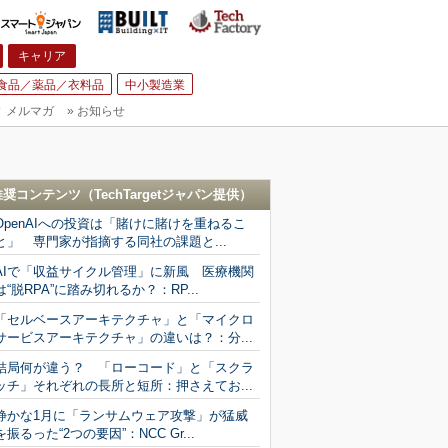
キャリア
食品／薬品／衣料品
中小製造業
▼
メルマガ
»
お知らせ
推奨コンテンツ（
TechTargetジャパン
提供）
OpenAIへの投資は「賭けに賭けを重ねるこ
と」 専門家が指摘する同社の課題と...
AIで「収益サイクル管理」に新風 医療機関
は“脱RPA”に踏み切れるか？：RP...
「セルベースアーキテクチャ」と「マイクロ
サービスアーキテクチャ」の違いは？：分...
結局何が違う？ 「ローコード」と「スクラ
ッチ」それぞれの長所と短所：押さえてお...
静かな1月に「ランサムウェア攻撃」が猛威
を振るった“2つの要因”：NCC Gr...