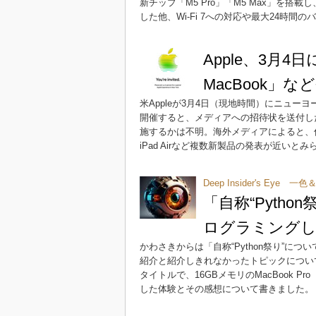
新チップ「M5 Pro」「M5 Max」を搭
した他、Wi-Fi 7への対応や最大24時
Apple、3月
MacBook」な
米Appleが3月4日（現地時間）にニューヨーク、
開催すると、メディアへの招待状を送付し
施するかは不明。海外メディアによると、低価格Ma
iPad Airなど複数新製品の発表が近いと
Deep Insider's Ey
「自称“Pyth
ログラミング
かわさきからは「自称“Python祭り”につい
紹介と紹介しきれなかったトピックについ
タイトルで、16GBメモリのMacBook P
した体験とその感想について書きました。