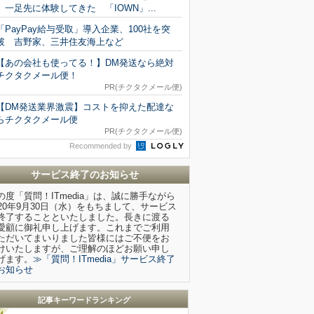
一足先に体験してきた 「IOWN」...
「PayPay給与受取」導入企業、100社を突
破 吉野家、三井住友海上など
【あの会社も使ってる！】DM発送なら絶対
チクタクメール便！
PR(チクタクメール便)
【DM発送業界激震】コストを抑えた配達な
らチクタクメール便
PR(チクタクメール便)
Recommended by
サービス終了のお知らせ
の度「質問！ITmedia」は、誠に勝手ながら
020年9月30日（水）をもちまして、サービス
終了することといたしました。長きに渡る
愛顧に御礼申し上げます。これまでご利用
ただいてまいりました皆様にはご不便をお
けいたしますが、ご理解のほどお願い申し
げます。
≫「質問！ITmedia」サービス終了
お知らせ
記事キーワードランキング