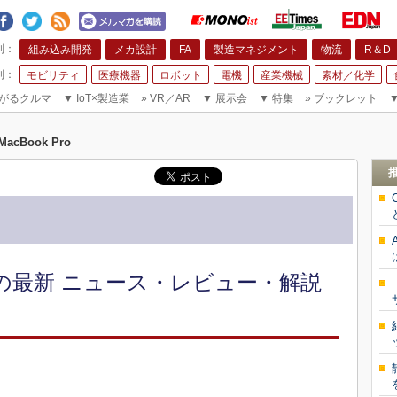
組み込み開発
メカ設計
FA
製造マネジメント
物流
R＆D
モビリティ
医療機器
ロボット
電機
産業機械
素材／化学
がるクルマ
▼
IoT×製造業
»
VR／AR
▼
展示会
▼
特集
»
ブックレット
MacBook Pro
」関連の最新 ニュース・レビュー・解説