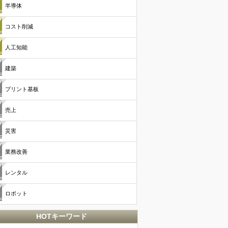
半導体
コスト削減
人工知能
建築
プリント基板
売上
災害
業務改善
レンタル
ロボット
HOTキーワード