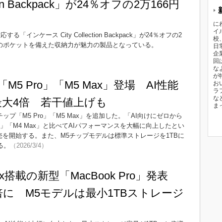
ction Backpack」が24％オフの2万166円
に
イ
に対応する「インケース City Collection Backpack」が24％オフの2
校
個のポケットを備えた収納力が魅力の製品となっている。
日
企
回
な
が
oに「M5 Pro」「M5 Max」登場 AI性能
お
ラ
な
最大4倍 若干値上げも
ま
に新チップ「M5 Pro」「M5 Max」を追加した。「AI向けにゼロから
o」「M4 Max」と比べてAIパフォーマンスを大幅に向上したとい
売を開始する。また、M5チップモデルは標準ストレージを1TBに
る。
（2026/3/4）
Max搭載の新型「MacBook Pro」発表
倍に M5モデルは最小1TBストレージ