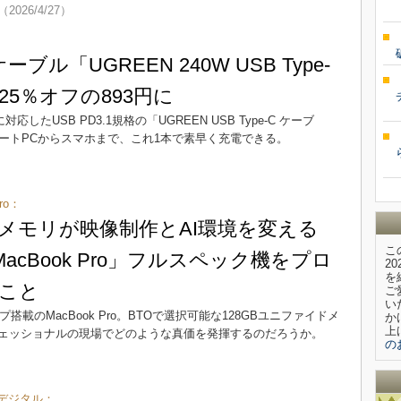
（2026/4/27）
ブル「UGREEN 240W USB Type-
25％オフの893円に
対応したUSB PD3.1規格の「UGREEN USB Type-C ケーブ
どのノートPCからスマホまで、これ1本で素早く充電できる。
ro：
量メモリが映像制作とAI環境を変える
こ
 MacBook Pro」フルスペック機をプロ
2
を
こと
ご
い
プ搭載のMacBook Pro。BTOで選択可能な128GBユニファイドメ
か
上
ェッショナルの現場でどのような真価を発揮するのだろうか。
の
デジタル：