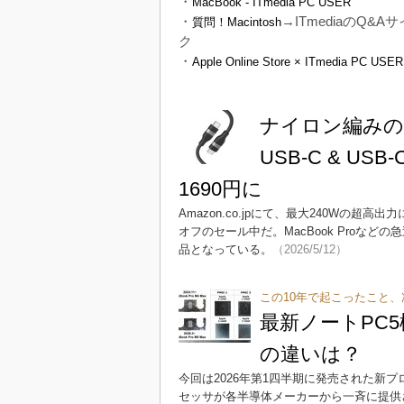
・
MacBook - ITmedia PC USER
・
→ITmediaのQ&A
質問！Macintosh
ク
・
Apple Online Store × ITmedia PC USER
ナイロン編みの高
USB-C & U
1690円に
Amazon.co.jpにて、最大240Wの超高出力に
オフのセール中だ。MacBook Proな
品となっている。
（2026/5/12）
この10年で起こったこと、
最新ノートPC5機
の違いは？
今回は2026年第1四半期に発売された新
セッサが各半導体メーカーから一斉に提供さ