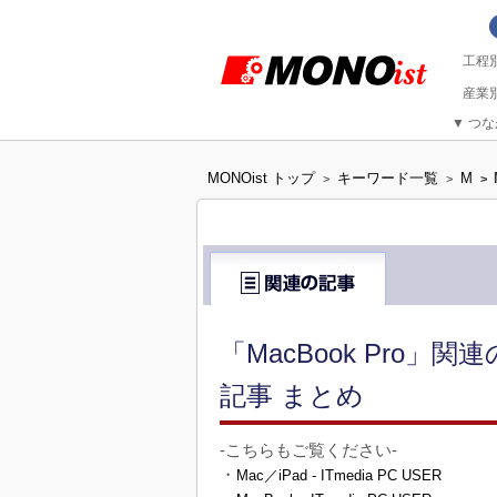
▼
つな
MONOist トップ
キーワード一覧
M
>
>
>
「MacBook Pro
記事 まとめ
-こちらもご覧ください-
・
Mac／iPad - ITmedia PC USER