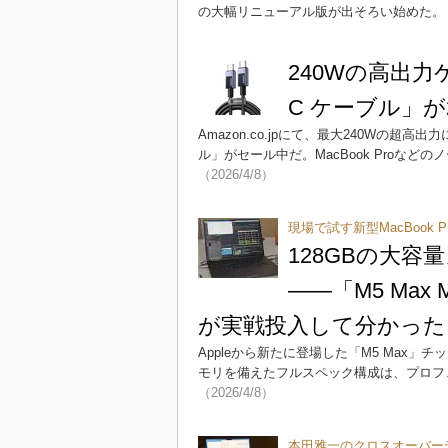
の大幅リニューアル版が出そろい始めた。
240Wの高出力ケー
C ケーブル」が
Amazon.co.jpにて、最大240Wの超高出力に
ル」がセール中だ。MacBook Proな
（2026/4/8）
現場で試す新型MacBook P
128GBの大容
――「M5 Max
が実戦投入して分かった
Appleから新たに登場した「M5 Max」チッ
モリを備えたフルスペック構成は、プロフ
（2026/4/8）
本田雅一のクロスオーバー