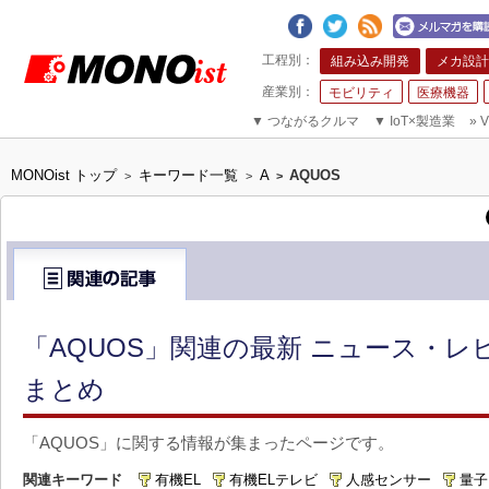
組み込み開発
メカ設計
モビリティ
医療機器
▼
つながるクルマ
▼
IoT×製造業
»
V
MONOist トップ
キーワード一覧
A
AQUOS
>
>
>
「AQUOS」関連の最新 ニュース・レ
まとめ
「AQUOS」に関する情報が集まったページです。
関連キーワード
有機EL
有機ELテレビ
人感センサー
量子