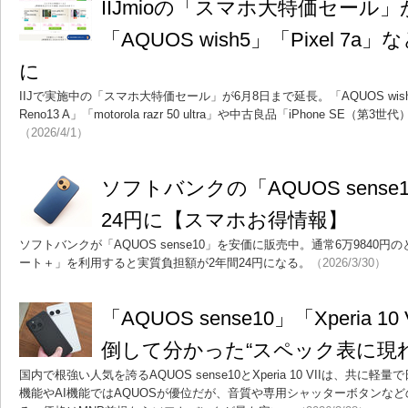
IIJmioの「スマホ大特価セール
「AQUOS wish5」「Pixel 
に
IIJで実施中の「スマホ大特価セール」が6月8日まで延長。「AQUOS wish5」
Reno13 A」「motorola razr 50 ultra」や中古良品「iPhone SE
（2026/4/1）
ソフトバンクの「AQUOS sense
24円に【スマホお得情報】
ソフトバンクが「AQUOS sense10」を安価に販売中。通常6万9840
ート＋」を利用すると実質負担額が2年間24円になる。
（2026/3/30）
「AQUOS sense10」「Xperia 
倒して分かった“スペック表に現
国内で根強い人気を誇るAQUOS sense10とXperia 10 VIIは、共
機能やAI機能ではAQUOSが優位だが、音質や専用シャッターボタンなどの