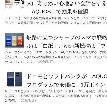
人に寄り添い心地よい会話をする
「AQUOS」で効果を確認
シャープは、AIによる応答内容自動評価システムを用いてユーザーに好ま
発した。大規模言語モデルを用いた自動評価により人による評価のばら
岐路に立つシャープのスマホ戦略 A
ルは「白紙」、wish新機種は「
シャープがハイエンドスマートフォン「AQUOS R11」を投入する一方で、
見送られる。AQUOS wish新機種は未発表だが、プランニング中だという
ーズに注力していく。
（2026/6/17）
ドコモとソフトバンクが「AQUOS
プログラムで安価に＋1万ポイン
NTTドコモとソフトバンクは、7月上旬に「AQUOS R11」を発売。柔
を搭載し、約3850万画素の望遠レンズが遠くの被写体も細部まで描写すると
2470円。
（2026/6/16）