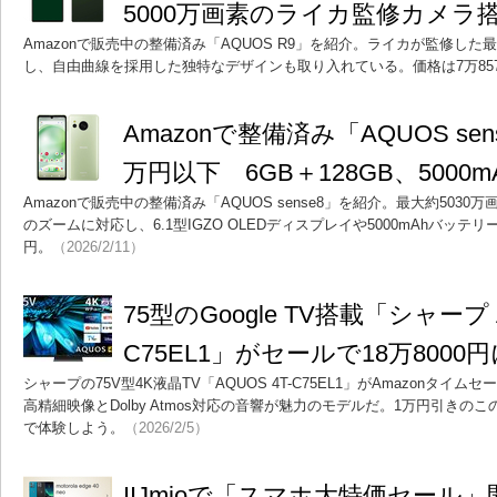
5000万画素のライカ監修カメラ
Amazonで販売中の整備済み「AQUOS R9」を紹介。ライカが監修した
し、自由曲線を採用した独特なデザインも取り入れている。価格は7万85
Amazonで整備済み「AQUOS se
万円以下 6GB＋128GB、500
Amazonで販売中の整備済み「AQUOS sense8」を紹介。最大約503
のズームに対応し、6.1型IGZO OLEDディスプレイや5000mAhバッテ
円。
（2026/2/11）
75型のGoogle TV搭載「シャープ A
C75EL1」がセールで18万8000
シャープの75V型4K液晶TV「AQUOS 4T-C75EL1」がAmazonタイムセ
高精細映像とDolby Atmos対応の音響が魅力のモデルだ。1万円引き
で体験しよう。
（2026/2/5）
IIJmioで「スマホ大特価セール」開始