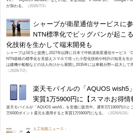
が加わる。
（2026/7/3）
シャープが衛星通信サービスに参入
NTN標準化でビッグバンが起こる
化技術を生かして端末開発も
シャープはSESと提携し2027年以降に日本で中軌道衛星通信サービス「O3
NTN規格の標準化を見据えスマホで培った小型化技術や特許の知見を生
は建機や船舶などの法人向けから展開し2035年には車載分野へ拡大して売
（2026/7/2）
楽天モバイルの「AQUOS wis
実質1万5900円に【スマホお得情
楽天モバイルが「AQUOS wish5」を安価に販売中。通常3万1900円の
万6000ポイント還元を適用すると実質1万5900円になる。
（2026/6/26）
人工知能ニュース：