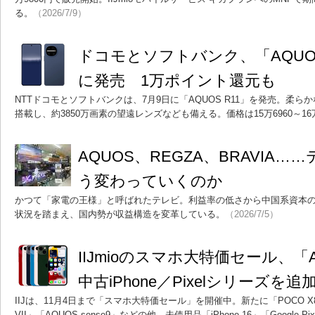
る。
（2026/7/9）
ドコモとソフトバンク、「AQUOS
に発売 1万ポイント還元も
NTTドコモとソフトバンクは、7月9日に「AQUOS R11」を発売。柔
搭載し、約3850万画素の望遠レンズなども備える。価格は15万6960～16万
AQUOS、REGZA、BRAVIA
う変わっていくのか
かつて「家電の王様」と呼ばれたテレビ。利益率の低さから中国系資本
状況を踏まえ、国内勢が収益構造を変革している。
（2026/7/5）
IIJmioのスマホ大特価セール、「AQ
中古iPhone／Pixelシリーズを追
IIJは、11月4日まで「スマホ大特価セール」を開催中。新たに「POCO X8 P
VII」「AQUOS sense9」などの他、未使用品「iPhone 16」「Google Pix