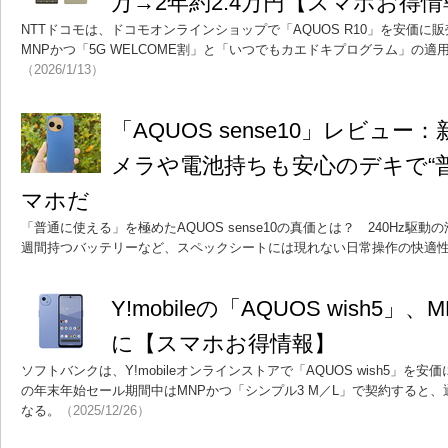
万→2年約2.4万円【スマホお得情
NTTドコモは、ドコモオンラインショップで「AQUOS R10」を安価に販
MNPかつ「5G WELCOME割」と「いつでもカエドキプログラム」の適用
（2026/1/13）
「AQUOS sense10」レビュー
メラや電池持ちも安心のデキで“
マホだ
「普通に使える」を極めたAQUOS sense10の真価とは？ 240Hz駆
週間持つバッテリーなど、スペックシートには現れない日常操作の快適
Y!mobileの「AQUOS wish5」
に【スマホお得情報】
ソフトバンクは、Y!mobileオンラインストアで「AQUOS wish5」
の年末年始セール期間中はMNPかつ「シンプル3 M／L」で契約すると、通常
なる。
（2025/12/26）