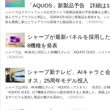
「AQUOS」新製品予告 詳細は1
シャープはスマートフォンの公式サイトで新製品発表の予告画像を公開
並んでウェアラブルと明記し、2026年6月16日に新製品を発表する。シ
術を展開し新たにウェアラブル領域でも製品投入する。
（2026/6/10）
シャープが最新パネルを採用した
8機種を発表
シャープは、4K表示に対応した有機ELテレビ「AQUOS OLED」シリ
（2026/5/18）
シャープ新テレビ、AIキャラと
オス」25周年モデル投入
シャープは14日、4K有機ELテレビ「AQUOS（アクオス） OLED」計8
「AQUOS XLED」計7機種を23日から順次発売すると発表した。画面
るサービスも提供し製品の魅力を高めた。
（2026/5/14）