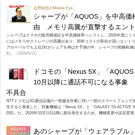
石野純也のMobile Eye：
シャープが「AQUOS」を中高
由 メモリ高騰が直撃するエン
シャープはスマホの販売構成比を中高価格帯へシフトし、2026年度にミ
にはメモリやストレージの高騰があり、部材コストの割合が高いエント
グローバルでも上位2社がシェアを伸ばす予測の中、シャープの戦略転換
だ。
（2026/6/13）
ドコモの「Nexus 5X」「AQUOS
10月以降に通話不可になる事象 
不具合
NTTドコモは3G通信設備の一部撤去作業に伴い一部のスマートフォンで
生すると発表した。対象機種は「Nexus 5X」と「GALAXY S5 ACTIVE SC-
03G」だ。2026年10月1日以降に順次発生するため、機種変更や設定変
あのシャープが「ウェアラブル