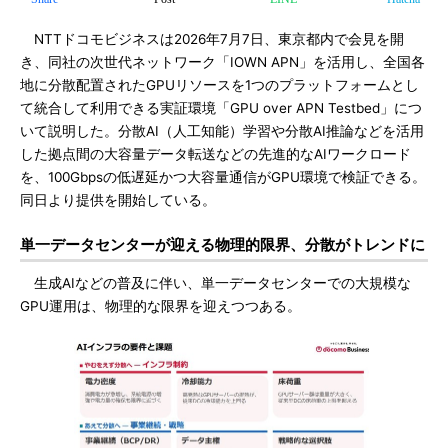
NTTドコモビジネスは2026年7月7日、東京都内で会見を開
き、同社の次世代ネットワーク「IOWN APN」を活用し、全国各
地に分散配置されたGPUリソースを1つのプラットフォームとし
て統合して利用できる実証環境「GPU over APN Testbed」につ
いて説明した。分散AI（人工知能）学習や分散AI推論などを活用
した拠点間の大容量データ転送などの先進的なAIワークロード
を、100Gbpsの低遅延かつ大容量通信がGPU環境で検証できる。
同日より提供を開始している。
単一データセンターが迎える物理的限界、分散がトレンドに
生成AIなどの普及に伴い、単一データセンターでの大規模な
GPU運用は、物理的な限界を迎えつつある。