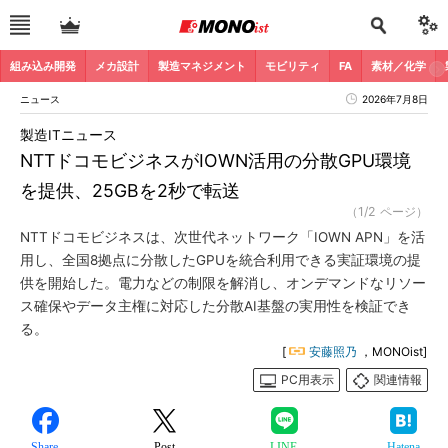
組み込み開発
メカ設計
製造マネジメント
モビリティ
FA
素材／化学
ニュース
2026年7月8日
製造ITニュース
NTTドコモビジネスがIOWN活用の分散GPU環境
を提供、25GBを2秒で転送
（1/2 ページ）
NTTドコモビジネスは、次世代ネットワーク「IOWN APN」を活
用し、全国8拠点に分散したGPUを統合利用できる実証環境の提
供を開始した。電力などの制限を解消し、オンデマンドなリソー
ス確保やデータ主権に対応した分散AI基盤の実用性を検証でき
る。
[
安藤照乃
，MONOist]
PC用表示
関連情報
Share
Post
LINE
Hatena