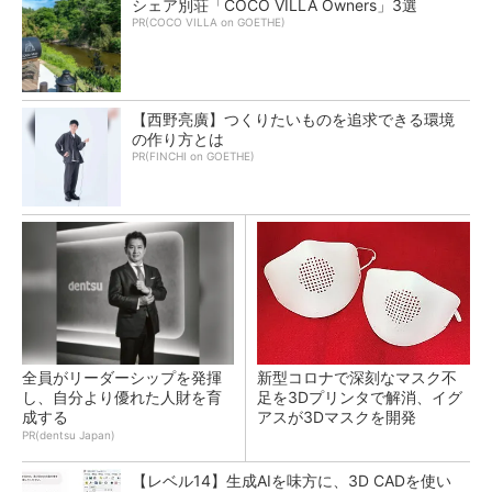
シェア別荘「COCO VILLA Owners」3選
PR(COCO VILLA on GOETHE)
【西野亮廣】つくりたいものを追求できる環境
の作り方とは
PR(FINCHI on GOETHE)
全員がリーダーシップを発揮
新型コロナで深刻なマスク不
し、自分より優れた人財を育
足を3Dプリンタで解消、イグ
成する
アスが3Dマスクを開発
PR(dentsu Japan)
【レベル14】生成AIを味方に、3D CADを使い