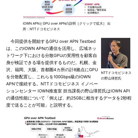
IOWN APNとGPU over APNの説明［クリックで拡大］ 出
所：NTTドコモビジネス
今回提供を開始するGPU over APN Testbed
は、このIOWN APNの通信を活用し、広域ネッ
トワーク下における分散GPUの実用性を顧客自
身が検証できる場を提供するものだ。札幌、金
沢、福岡、大阪、首都圏4カ所の計8拠点にGPU
NTTドコモビジネス
を分散配置し、これらを100Gbps級のIOWN
の野山瑛哲氏
APNで接続する。NTTドコモビジネス イノベー
ションセンター IOWN推進室 担当課長の野山瑛哲氏はIOWN API
の通信性能について「例えば、約25GBに相当するデータを2秒程
度で送ることが可能」と説明する。