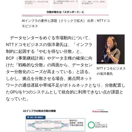
AIインフラの要件と課題［クリックで拡大］ 出所：NTTドコ
モビジネス
データセンターをめぐる市場動向について、
NTTドコモビジネスの張洋暑氏は、「インフラ
制約に起因する『やむを得ない分散』と、
BCP（事業継続計画）やデータ主権の確保に向
けた『戦略的な分散』の両面から、データセン
NTTドコモビジネス
ター分散化のニーズが高まっている」と語る。
の張洋暑氏
しかし、拠点を分散させる場合、拠点間ネット
ワークの通信遅延や帯域不足がボトルネックとなり、分散配置し
たGPUを1つのシステムとして統合的に利用できない点が課題と
なっていた。