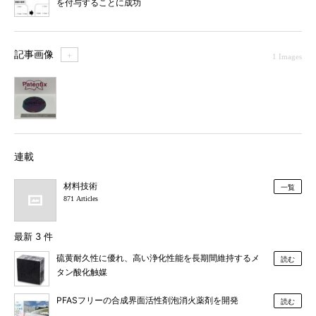
を付与することに成功
記事画像
＋
1 Images
1
連載
材料技術
一覧
871 Articles
最新 3 件
硫黄耐久性に優れ、高い浄化性能を長期間維持するメ
読む
タン酸化触媒
PFASフリーの合成界面活性剤泡消火薬剤を開発
読む