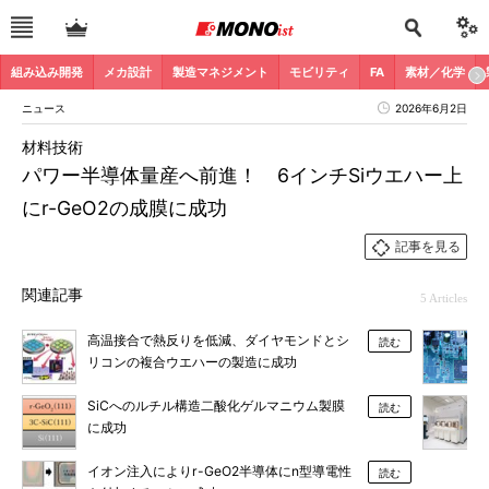
組み込み開発
メカ設計
製造マネジメント
モビリティ
FA
素材／化学
ニュース
2026年6月2日
材料技術
パワー半導体量産へ前進！ 6インチSiウエハー上
にr-GeO2の成膜に成功
記事を見る
関連記事
5 Articles
高温接合で熱反りを低減、ダイヤモンドとシ
読む
リコンの複合ウエハーの製造に成功
SiCへのルチル構造二酸化ゲルマニウム製膜
読む
に成功
イオン注入によりr-GeO2半導体にn型導電性
読む