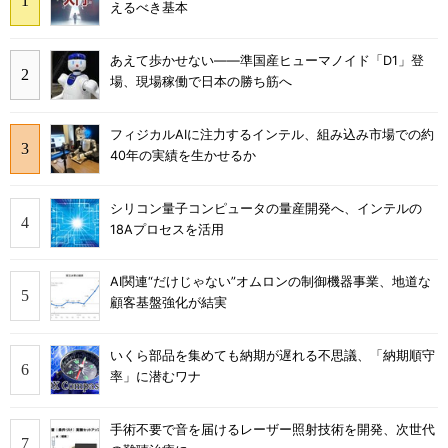
えるべき基本
あえて歩かせない――準国産ヒューマノイド「D1」登
場、現場稼働で日本の勝ち筋へ
フィジカルAIに注力するインテル、組み込み市場での約
40年の実績を生かせるか
シリコン量子コンピュータの量産開発へ、インテルの
18Aプロセスを活用
AI関連“だけじゃない”オムロンの制御機器事業、地道な
顧客基盤強化が結実
いくら部品を集めても納期が遅れる不思議、「納期順守
率」に潜むワナ
手術不要で音を届けるレーザー照射技術を開発、次世代