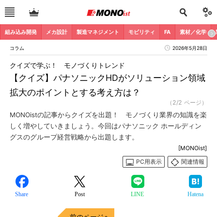
組み込み開発
メカ設計
製造マネジメント
モビリティ
FA
素材／化学
コラム
2026年5月28日
クイズで学ぶ！ モノづくりトレンド
【クイズ】パナソニックHDがソリューション領域
拡大のポイントとする考え方は？
（2/2 ページ）
MONOistの記事からクイズを出題！ モノづくり業界の知識を楽
しく増やしていきましょう。今回はパナソニック ホールディン
グスのグループ経営戦略から出題します。
[MONOist]
PC用表示
関連情報
Share
Post
LINE
Hatena
前のページへ