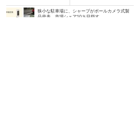
狭小な駐車場に、シャープがポールカメラ式製
品発表 市場シェア10％目指す
ルネサスが高崎工場を閉鎖へ、かつてはSiCデ
バイス生産の計画も
なぜ熊本に半導体産業が集まるのか――地震で
工場稼働停止相次ぐ