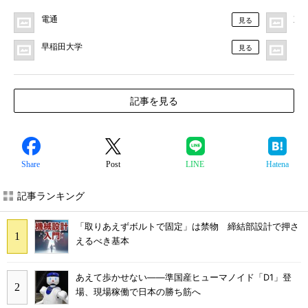
電通
東
見る
早稲田大学
プ
見る
記事を見る
Share
Post
LINE
Hatena
記事ランキング
「取りあえずボルトで固定」は禁物 締結部設計で押さ
えるべき基本
あえて歩かせない――準国産ヒューマノイド「D1」登
場、現場稼働で日本の勝ち筋へ