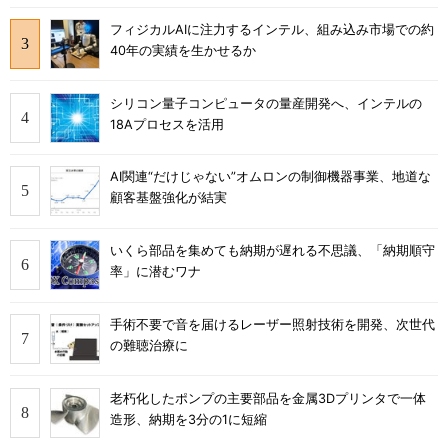
フィジカルAIに注力するインテル、組み込み市場での約
40年の実績を生かせるか
シリコン量子コンピュータの量産開発へ、インテルの
18Aプロセスを活用
AI関連“だけじゃない”オムロンの制御機器事業、地道な
顧客基盤強化が結実
いくら部品を集めても納期が遅れる不思議、「納期順守
率」に潜むワナ
手術不要で音を届けるレーザー照射技術を開発、次世代
の難聴治療に
老朽化したポンプの主要部品を金属3Dプリンタで一体
造形、納期を3分の1に短縮