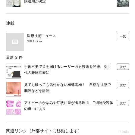
険適用が決定
連載
医療技術ニュース
一覧
998 Articles
最新 3 件
手術不要で音を届けるレーザー照射技術を開発、次世
読む
代の難聴治療に
見ても触っても気付かない極薄電極！ 自然な状態で
読む
脳波などを計測
アトピーのかゆみや症状に差が出る理由、T細胞受容体
読む
の違いにあり
関連リンク（外部サイトに移動します）
4 links