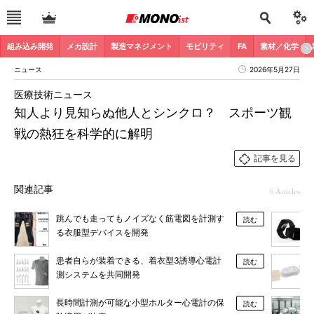
組み込み開発
メカ設計
製造マネジメント
モビリティ
FA
素材／化学
ニュース
2026年5月27日
医療技術ニュース
知人より見知らぬ他人とシンクロ？ スポーツ観
戦の熱狂を科学的に解明
記事を見る
関連記事
6 Articles
跳んでも走ってもノイズなく筋電図を計測す
読む
る衣服型デバイスを開発
患者自らが装着できる、着衣型3誘導心電計
読む
測システムを共同開発
長時間計測が可能な小型ホルター心電計の保
読む