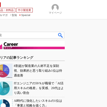
薬品・衣料品
中小製造業
マイページ
ルマガ
告知
Special
リアの記事ランキング
8割超が製造業の人材不足を深刻
視、効果的と思う取り組み1位は待
遇改善
ITエンジニアの59％が職場で「AI活
用スキルの格差」を実感、20代はよ
り高い割合
AI時代に強化したいスキルの1位は
「事業と戦略を描く力」