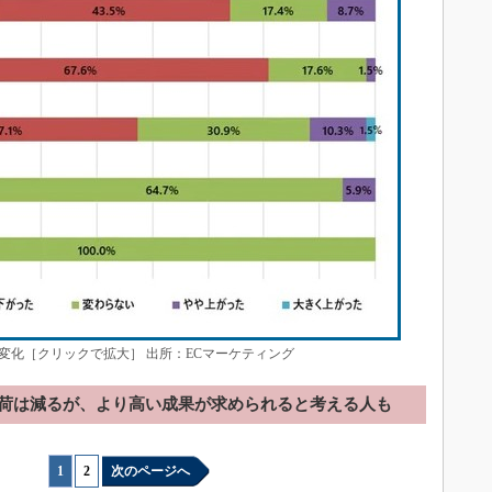
変化［クリックで拡大］ 出所：ECマーケティング
負荷は減るが、より高い成果が求められると考える人も
1
|
2
次のページへ