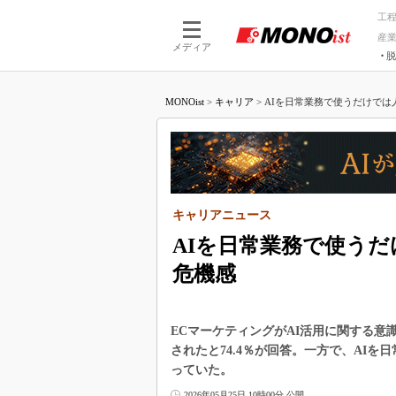
工
産
メディア
脱
つながる技術
AI×技術
MONOist
>
キャリア
>
AIを日常業務で使うだけでは人
つながる工場
AI×設備
つながるサービ
Physical
キャリアニュース
AIを日常業務で使う
危機感
ECマーケティングがAI活用に関する意
されたと74.4％が回答。一方で、AIを
っていた。
2026年05月25日 10時00分 公開