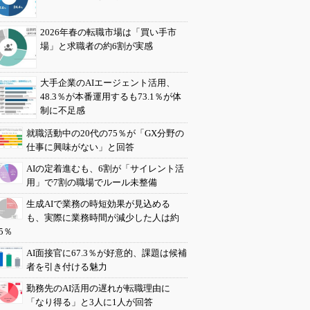
2026年春の転職市場は「買い手市
場」と求職者の約6割が実感
大手企業のAIエージェント活用、
48.3％が本番運用するも73.1％が体
制に不足感
就職活動中の20代の75％が「GX分野の
仕事に興味がない」と回答
AIの定着進むも、6割が「サイレント活
用」で7割の職場でルール未整備
生成AIで業務の時短効果が見込める
も、実際に業務時間が減少した人は約
5％
AI面接官に67.3％が好意的、課題は候補
者を引き付ける魅力
勤務先のAI活用の遅れが転職理由に
「なり得る」と3人に1人が回答