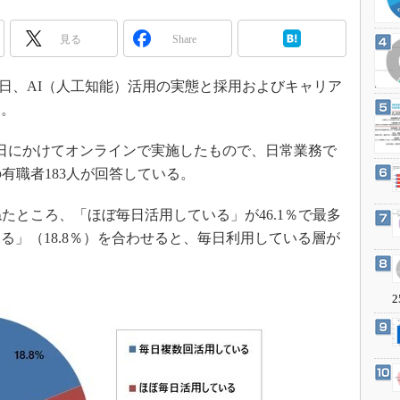
3Dプリンタ
産業オープンネット展
デジタルツインとCAE
見る
Share
S＆OP
12日、AI（人工知能）活用の実態と採用およびキャリア
インダストリー4.0
た。
イノベーション
製造業ビッグデータ
月2日にかけてオンラインで実施したもので、日常業務で
メイドインジャパン
の有職者183人が回答している。
植物工場
たところ、「ほぼ毎日活用している」が46.1％で最多
知財マネジメント
る」（18.8％）を合わせると、毎日利用している層が
海外生産
グローバル設計・開発
2
制御セキュリティ
新型コロナへの対応