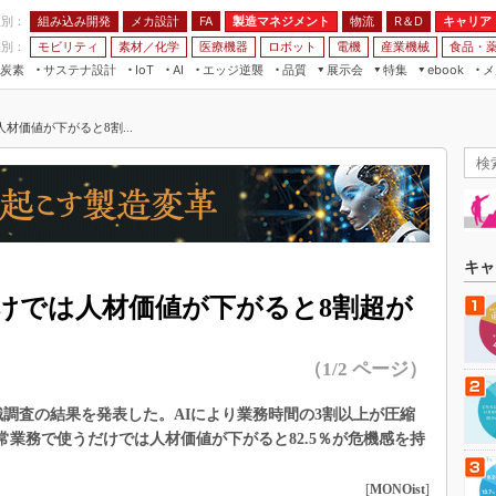
程別：
組み込み開発
メカ設計
製造マネジメント
物流
R＆D
キャリア
FA
業別：
モビリティ
素材／化学
医療機器
ロボット
電機
産業機械
食品・
炭素
サステナ設計
エッジ逆襲
品質
展示会
特集
メ
IoT
AI
ebook
伝承
組み込み開発
CEATEC
読者調査まとめ
編集後記
材価値が下がると8割...
JIMTOF
保全
メカ設計
つながるクルマ
組込み/エッジ コンピューティング
ス
 AI
製造マネジメント
5G
展＆IoT/5Gソリューション展
VR／AR
FA
IIFES
モビリティ
フィールドサービス
国際ロボット展
素材／化学
FPGA
キャ
ジャパンモビリティショー
組み込み画像技術
だけでは人材価値が下がると8割超が
TECHNO-FRONTIER
組み込みモデリング
人テク展
（1/2 ページ）
Windows Embedded
スマート工場EXPO
車載ソフト開発
識調査の結果を発表した。AIにより業務時間の3割以上が圧縮
EdgeTech+
ISO26262
日常業務で使うだけでは人材価値が下がると82.5％が危機感を持
日本ものづくりワールド
無償設計ツール
AUTOMOTIVE WORLD
[
MONOist
]