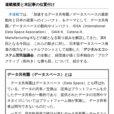
連載概要と本記事の位置付け
本連載
では、「加速するデータ共有圏／データスペースの最新
動向と日本の産業へのインパクト」をテーマとして、データ共有
圏／データスペースの動向やインパクト、IDSA（International
Data Space Association）、GAIA-X、Catena-X、
Manufacturing-Xなどの鍵となる取り組みを解説してきた。第8
回となる今回は、これらの動きに対し、日本版データスペース推
進の強力なナショナルフロントとして始動した「
デジタルエコシ
ステム官民協議会
」の全貌と、経団連が描く日本独自の「プロア
クティブ（前向き）な勝ち筋」について、紹介する。
データ共有圏（データスペース）とは
データ共有圏はデータスペース（Data Space）とも呼ばれ
ている。データの共有／交換は、従来はプラットフォームを介
したデータ共有が一般的であり、提供されたデータの活用やマ
ネタイズについてはプラットフォーム側が実施し、データ所有
者は関与できないものだった。
一方で、現在欧州発で検討が進むデータ共有圏＝データスペ