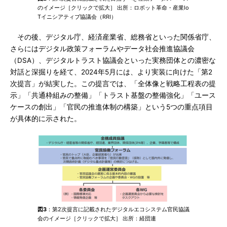
のイメージ［クリックで拡大］ 出所：ロボット革命・産業Io
Tイニシアティブ協議会（RRI）
その後、デジタル庁、経済産業省、総務省といった関係省庁、
さらにはデジタル政策フォーラムやデータ社会推進協議会
（DSA）、デジタルトラスト協議会といった実務団体との濃密な
対話と深掘りを経て、2024年5月には、より実装に向けた「第2
次提言」が結実した。この提言では、「全体像と戦略工程表の提
示」「共通枠組みの整備」「トラスト基盤の整備強化」「ユース
ケースの創出」「官民の推進体制の構築」という5つの重点項目
が具体的に示された。
図3
：第2次提言に記載されたデジタルエコシステム官民協議
会のイメージ［クリックで拡大］ 出所：経団連