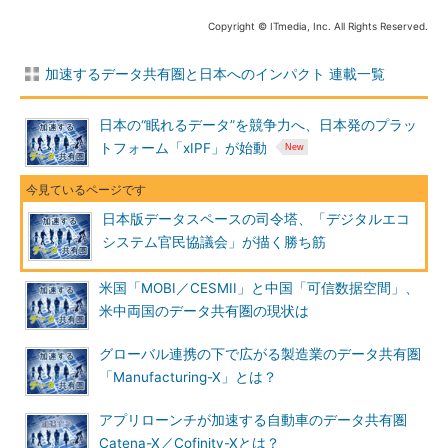
Copyright © ITmedia, Inc. All Rights Reserved.
加速するデータ共有圏と日本へのインパクト 連載一覧
日本の“眠れるデータ”を競争力へ、日本発のプラッ
トフォーム「xIPF」が始動
日本版データスペースの司令塔、「デジタルエコ
システム官民協議会」が描く勝ち筋
米国「MOBI／CESMII」と中国「可信数据空間」、
米中両国のデータ共有圏の現状は
グローバル連携の下で広がる製造業のデータ共有圏
「Manufacturing-X」とは？
アプリローンチが加速する自動車のデータ共有圏
Catena-X／Cofinity-Xとは？