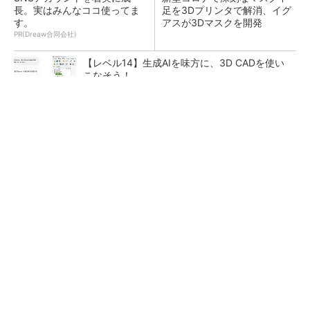
長。実はみんなココ使ってま
足を3Dプリンタで解消、イグ
す。
アスが3Dマスクを開発
PR(Dreaw合同会社)
【レベル14】生成AIを味方に、3D CADを使い
こなそう！
令和8年熊本地震による工場への影響まとめ
狭小な駐車場に、シャープがポールカメラ式製
品発表 市場シェア10％目指す