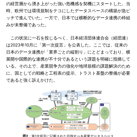
の経営層から湧き上がった強い危機感を契機にスタートした。当
時、欧州では環境規制をテコにしたデータスペースの構築が急ピ
ッチで進んでいた。一方で、日本では横断的なデータ連携の枠組
みが未整備であった。
この状況に一石を投じるべく、日本経済団体連合会（経団連）
は2023年10月に「第一次提言」を公表した。ここでは、従来の
日本のデータ連携が「業界ごとの縦割り」にとどまっており、横
展開や国際的な連携が不十分であるという課題を明確に指摘して
いる。その上で、産業競争力の強化や地球規模の課題解決のため
に、国としての戦略と工程表の提示、トラスト基盤の整備が必要
であると強く訴えかけた。
図2
：第1次提言に記載された目指すべき産業データスペース