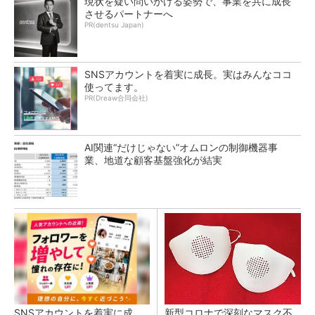
現状を疑い問いかける姿勢で、事業を共に成長
させるパートナーへ
PR(dentsu Japan)
SNSアカウントを着実に成長。実はみんなココ
使ってます。
PR(Dreaw合同会社)
AI関連“だけじゃない”オムロンの制御機器事
業、地道な顧客基盤強化が結実
SNSアカウントを着実に成
新型コロナで深刻なマスク不