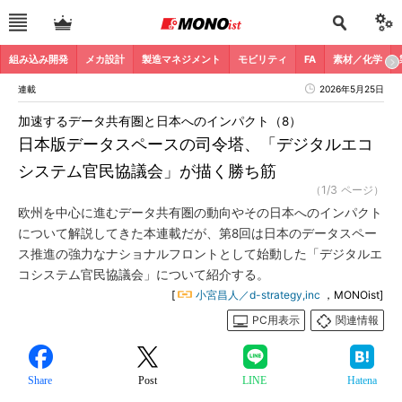
組み込み開発
メカ設計
製造マネジメント
モビリティ
FA
素材／化学
連載
2026年5月25日
加速するデータ共有圏と日本へのインパクト（8）
日本版データスペースの司令塔、「デジタルエコ
システム官民協議会」が描く勝ち筋
（1/3 ページ）
欧州を中心に進むデータ共有圏の動向やその日本へのインパクト
について解説してきた本連載だが、第8回は日本のデータスペー
ス推進の強力なナショナルフロントとして始動した「デジタルエ
コシステム官民協議会」について紹介する。
[
小宮昌人／d-strategy,inc
，MONOist]
PC用表示
関連情報
Share
Post
LINE
Hatena