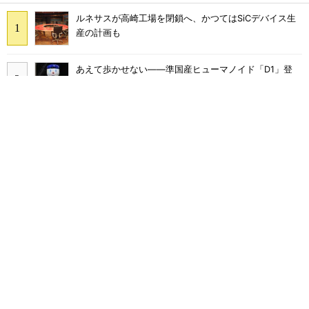
ルネサスが高崎工場を閉鎖へ、かつてはSiCデバイス生
産の計画も
あえて歩かせない――準国産ヒューマノイド「D1」登
場、現場稼働で日本の勝ち筋へ
「取りあえずボルトで固定」は禁物 締結部設計で押さ
えるべき基本
AIがサイバー攻撃――OpenAIやClaudeで相次ぐ事態、
波及リスクは
シリコン量子コンピュータの量産開発へ、インテルの
18Aプロセスを活用
老朽化したポンプの主要部品を金属3Dプリンタで一体
造形、納期を3分の1に短縮