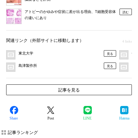
アトピーのかゆみや症状に差が出る理由、T細胞受容体
読む
の違いにあり
関連リンク（外部サイトに移動します）
4 links
東北大学
伊
見る
島津製作所
プ
見る
記事を見る
Share
Post
LINE
Hatena
記事ランキング