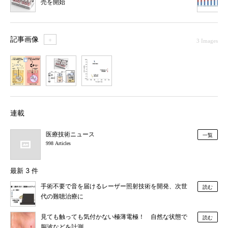
売を開始
記事画像
＋
3 Images
1
2
3
連載
医療技術ニュース
一覧
998 Articles
最新 3 件
手術不要で音を届けるレーザー照射技術を開発、次世
読む
代の難聴治療に
見ても触っても気付かない極薄電極！ 自然な状態で
読む
脳波などを計測