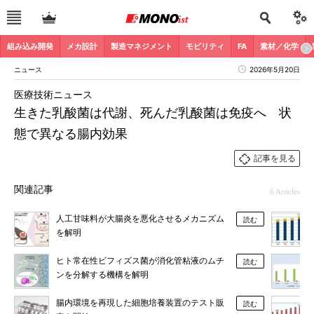
組み込み開発
メカ設計
製造マネジメント
モビリティ
FA
素材／化学
ニュース
2026年5月20日
医療技術ニュース
生きた乳酸菌は代謝、死んだ乳酸菌は免疫へ 状
態で異なる腸内効果
記事を見る
関連記事
6 Articles
人工甘味料が大腸炎を悪化させるメカニズム
読む
を解明
ヒト常在性ビフィズス菌が消化管粘液のムチ
読む
ンを分解する機構を解明
腸内環境を再現した細胞培養装置のテスト販
読む