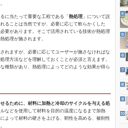
3Dプリンタ
た。
産業オープンネット展
デジタルツインとCAE
るに当たって重要な工程である「
熱処理
」について説
S＆OP
られることは当然ですが、必要に応じて軟らかくした
インダストリー4.0
る必要があります。そこで活用されている技術が熱処理
イノベーション
の熱処理が施されます。
製造業ビッグデータ
されますが、必要に応じてユーザーが施さなければな
メイドインジャパン
熱処理方法などを理解しておくことが必須と言えます。
植物工場
うな種類があり、熱処理によってどのような効果が得ら
知財マネジメント
海外生産
グローバル設計・開発
制御セキュリティ
させるために、材料に加熱と冷却のサイクルを与える処
新型コロナへの対応
イルなどを使用して材料を目的の温度になるまで加熱
れによって材料の硬さを上げる、靭性を高める、被削性
す。