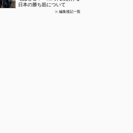
日本の勝ち筋について
≫
編集後記一覧