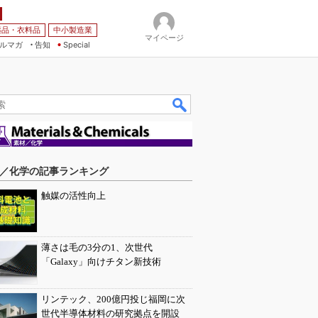
薬品・衣料品
中小製造業
マイページ
ルマガ
告知
Special
／化学の記事ランキング
触媒の活性向上
薄さは毛の3分の1、次世代
「Galaxy」向けチタン新技術
リンテック、200億円投じ福岡に次
世代半導体材料の研究拠点を開設