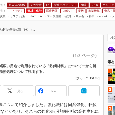
程別：
組み込み開発
メカ設計
製造マネジメント
物流
R＆D
キャリア
FA
業別：
モビリティ
素材／化学
医療機器
ロボット
電機
産業機械
食品・
炭素
サステナ設計
エッジ逆襲
品質
展示会
特集
メ
IoT
AI
ebook
伝承
組み込み開発
CEATEC
読者調査まとめ
編集後記
料の基礎知識（10）（...
JIMTOF
保全
メカ設計
つながるクルマ
組込み/エッジ コンピューティング
ス
 AI
製造マネジメント
5G
展＆IoT/5Gソリューション展
VR／AR
FA
IIFES
モビリティ
フィールドサービス
（1/3 ページ）
国際ロボット展
素材／化学
FPGA
素材
ジャパンモビリティショー
幅広い用途で利用されている「鉄鋼材料」について一から解
組み込み画像技術
各種熱処理について説明する。
TECHNO-FRONTIER
組み込みモデリング
[
ひろ
，
MONOist
]
人テク展
Windows Embedded
スマート工場EXPO
見る
Share
車載ソフト開発
EdgeTech+
ISO26262
法について紹介しました。強化法には固溶強化、転位
日本ものづくりワールド
無償設計ツール
化などがあり、それらの強化法が鉄鋼材料の高強度化に
AUTOMOTIVE WORLD