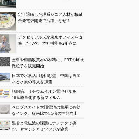
定年退職した理系シニア人材が核融
合発電炉開発で活躍、なぜ？
デクセリアルズが東京オフィスを改
修したワケ、本社機能を2拠点に
塗料や樹脂改質材の材料に、PBTの球状
微粒子を販売開始
日本で水素活用を阻む壁、中国は再エ
ネと水素の導入を加速
脱銅箔、リチウムイオン電池セルを
10％軽量化する新フィルム
ペロブスカイト太陽電池の量産に有効
なインク、従来比で1.5倍の性能向上
酷暑と電磁波の課題にナノテクで挑
む、ヤマシンとミツフジが協業