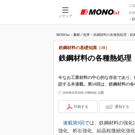
工
産
メディア
脱
つながる技術
AI×技術
MONOist
>
素材／化学
>
鉄鋼材料の各種熱処理：鉄鋼材
つながる工場
AI×設備
つながるサービ
Physical
鉄鋼材料の基礎知識（10）
鉄鋼材料の各種熱処理
今なお工業材料の中心的な存在であり、
説する本連載。第10回は、鉄鋼材料の
2026年05月20日 07時00分 公開
印刷する
通知する
連載第9回
では、鉄鋼材料の強化
強化、析出強化、結晶粒微細化強