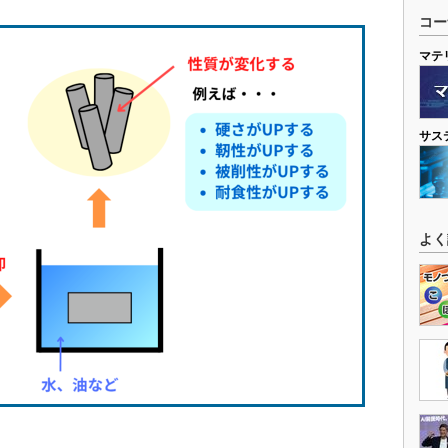
コー
マテ
サス
よく
］