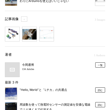
わりにArduinoを使えばいいじゃない
記事画像
＋
3 Images
1
2
3
著者
1 Authors
今岡通博
一覧
134 Articles
最新 3 件
“Hello, World”と「Lチカ」の共通点
読む
周波数を使って熱電対センサーの測定値を安価な電線
読む
でより遠くまで伝送する