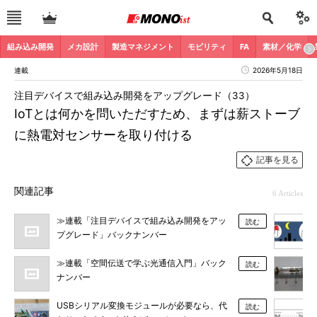
組み込み開発
メカ設計
製造マネジメント
モビリティ
FA
素材／化学
連載
2026年5月18日
注目デバイスで組み込み開発をアップグレード（33）
IoTとは何かを問いただすため、まずは薪ストーブ
に熱電対センサーを取り付ける
記事を見る
関連記事
6 Articles
≫連載「注目デバイスで組み込み開発をアッ
読む
プグレード」バックナンバー
≫連載「空間伝送で学ぶ光通信入門」バック
読む
ナンバー
USBシリアル変換モジュールが必要なら、代
読む