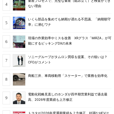
量産プロセスで、完璧な量産（組み立て）と検査ができ
ない理由
いくら部品を集めても納期が遅れる不思議、「納期順守
率」に潜むワナ
現場の作業効率やミスを改善 XRグラス「MiRZA」が可
能にするピッキングDXの未来
ソニーグループがタムロン買収を提案、その狙いは？
CFOがコメント
商船三井、車両移動用「スケーター」で業務を効率化
電動化戦略見直しのホンダが四半期営業利益で過去最
高、2026年度業績も上方修正
トヨタが2026年度通期業績を上方修正、好調なHEVは