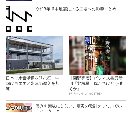
令和8年熊本地震による工場への影響まとめ
日本で水素活用を阻む壁、中
【西野亮廣】ビジネス書最新
国は再エネと水素の導入を加
刊『北極星 僕たちはどう働
速
くか』
PR(FINCHI on GOETHE)
痛みを無駄にしない、震災の教訓をつないでい
くということ