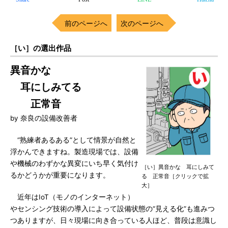
前のページへ
次のページへ
［い］の選出作品
異音かな
耳にしみてる
正常音
by 奈良の設備改善者
“熟練者あるある”として情景が自然と
浮かんできますね。製造現場では、設備
や機械のわずかな異変にいち早く気付け
［い］異音かな 耳にしみて
るかどうかが重要になります。
る 正常音［クリックで拡
大］
近年はIoT（モノのインターネット）
やセンシング技術の導入によって設備状態の“見える化”も進みつ
つありますが、日々現場に向き合っている人ほど、普段は意識し