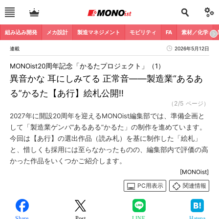
組み込み開発
メカ設計
製造マネジメント
モビリティ
FA
素材／化学
連載
2026年5月12日
MONOist20周年記念「かるたプロジェクト」（1）
異音かな 耳にしみてる 正常音――製造業“あるあ
る”かるた【あ行】絵札公開!!
（2/5 ページ）
2027年に開設20周年を迎えるMONOist編集部では、準備企画と
して「製造業ゲンバ“あるある”かるた」の制作を進めています。
今回は【あ行】の選出作品（読み札）を基に制作した「絵札」
と、惜しくも採用には至らなかったものの、編集部内で評価の高
かった作品をいくつかご紹介します。
[MONOist]
PC用表示
関連情報
Share
Post
LINE
Hatena