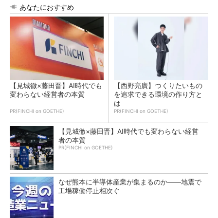
あなたにおすすめ
【見城徹×藤田晋】AI時代でも
【西野亮廣】つくりたいもの
変わらない経営者の本質
を追求できる環境の作り方と
は
PR(FINCHI on GOETHE)
PR(FINCHI on GOETHE)
【見城徹×藤田晋】AI時代でも変わらない経営
者の本質
PR(FINCHI on GOETHE)
なぜ熊本に半導体産業が集まるのか――地震で
工場稼働停止相次ぐ