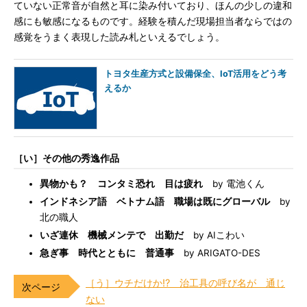
ていない正常音が自然と耳に染み付いており、ほんの少しの違和
感にも敏感になるものです。経験を積んだ現場担当者ならではの
感覚をうまく表現した読み札といえるでしょう。
トヨタ生産方式と設備保全、IoT活用をどう考
えるか
［い］その他の秀逸作品
異物かも？ コンタミ恐れ 目は疲れ
by 電池くん
インドネシア語 ベトナム語 職場は既にグローバル
by
北の職人
いざ連休 機械メンテで 出勤だ
by AIこわい
急ぎ事 時代とともに 普通事
by ARIGATO-DES
［う］ウチだけか!? 治工具の呼び名が 通じ
ない