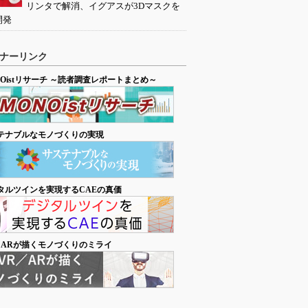
リンタで解消、イグアスが3Dマスクを
開発
ナーリンク
NOistリサーチ ～読者調査レポートまとめ～
テナブルなモノづくりの実現
タルツインを実現するCAEの真価
／ARが描くモノづくりのミライ