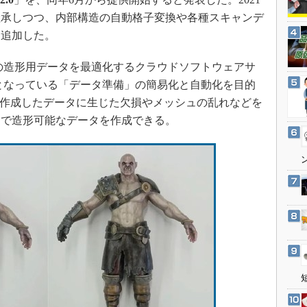
3Dプリンタ
産業オープンネット展
継承しつつ、内部構造の自動格子変換や各種スキャンデ
デジタルツインとCAE
を追加した。
S＆OP
の造形用データを最適化するクラウドソフトウェアサ
インダストリー4.0
となっている「データ準備」の簡易化と自動化を目的
イノベーション
ンで作成したデータに生じた欠損やメッシュの乱れなどを
製造業ビッグデータ
間で造形可能なデータを作成できる。
メイドインジャパン
植物工場
知財マネジメント
海外生産
グローバル設計・開発
制御セキュリティ
新型コロナへの対応