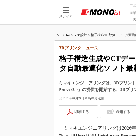
工
産
メディア
脱
つながる技術
AI×技術
MONOist
>
メカ設計
>
格子構造生成やCTデータ変換に
つながる工場
AI×設備
つながるサービ
Physical
3Dプリンタニュース
格子構造生成やCTデ
タ自動最適化ソフト最
ミマキエンジニアリングは、3Dプリント用デー
Pro ver2.0」の提供を開始する。
2026年04月24日 09時00分 公開
印刷する
通知する
ミマキエンジニアリングは2026年
新版「
Mimaki 3D Print prep Pro ver