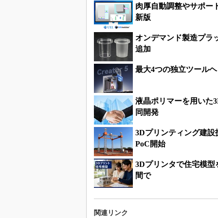
肉厚自動調整やサポー
新版
オンデマンド製造プラッ
追加
最大4つの独立ツールヘッ
液晶ポリマーを用いた3D
同開発
3Dプリンティング建
PoC開始
3Dプリンタで住宅模型
間で
関連リンク