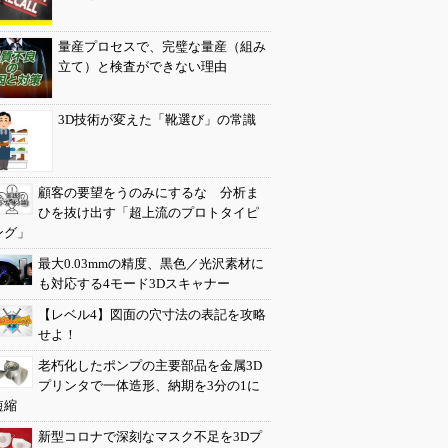
量産プロセスで、完璧な量産（組み
立て）と検査ができない理由
3D技術が変えた「靴選び」の常識
顧客の要望をうのみにするな 分析ま
ひを抜け出す「超上流のプロトタイピ
ング」
最大0.03mmの精度、黒色／光沢素材に
も対応する4モード3Dスキャナー
【レベル4】図面の穴寸法の表記を攻略
せよ！
老朽化したポンプの主要部品を金属3D
プリンタで一体造形、納期を3分の1に
短縮
新型コロナで深刻なマスク不足を3Dプ