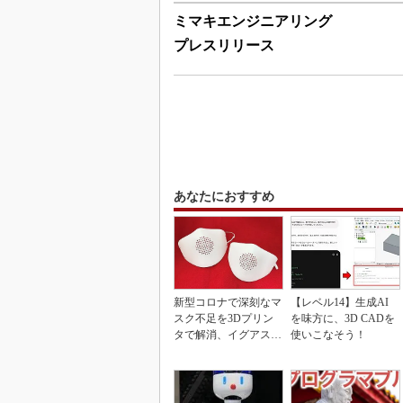
ミマキエンジニアリング
プレスリリース
あなたにおすすめ
新型コロナで深刻なマ
【レベル14】生成AI
スク不足を3Dプリン
を味方に、3D CADを
タで解消、イグアスが
使いこなそう！
3Dマスクを開発