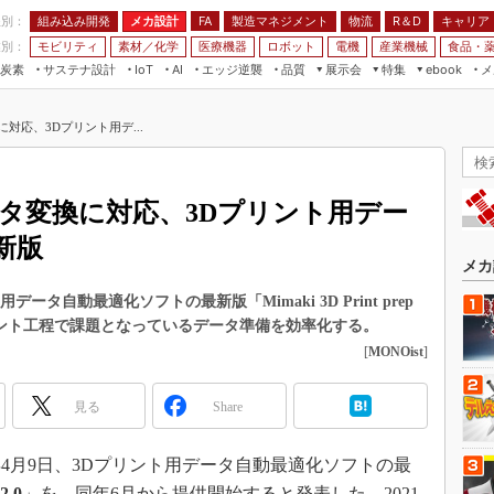
程別：
組み込み開発
メカ設計
製造マネジメント
物流
R＆D
キャリア
FA
業別：
モビリティ
素材／化学
医療機器
ロボット
電機
産業機械
食品・
炭素
サステナ設計
エッジ逆襲
品質
展示会
特集
メ
IoT
AI
ebook
伝承
組み込み開発
CEATEC
読者調査まとめ
編集後記
対応、3Dプリント用デ...
JIMTOF
保全
メカ設計
つながるクルマ
組込み/エッジ コンピューティング
ス
 AI
製造マネジメント
5G
展＆IoT/5Gソリューション展
VR／AR
FA
ータ変換に対応、3Dプリント用デー
IIFES
モビリティ
フィールドサービス
新版
国際ロボット展
素材／化学
FPGA
メカ
ジャパンモビリティショー
組み込み画像技術
タ自動最適化ソフトの最新版「Mimaki 3D Print prep
TECHNO-FRONTIER
3Dプリント工程で課題となっているデータ準備を効率化する。
組み込みモデリング
人テク展
[
MONOist
]
Windows Embedded
スマート工場EXPO
車載ソフト開発
見る
Share
EdgeTech+
ISO26262
日本ものづくりワールド
4月9日、3Dプリント用データ自動最適化ソフトの最
無償設計ツール
AUTOMOTIVE WORLD
2.0
」を、同年6月から提供開始すると発表した。2021