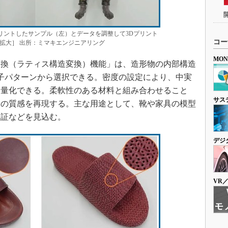
プリントしたサンプル（左）とデータを調整して3Dプリント
コー
拡大］ 出所：ミマキエンジニアリング
MO
換（ラティス構造変換）機能」は、造形物の内部構造
子パターンから選択できる。密度の設定により、中実
軽量化できる。柔軟性のある材料と組み合わせること
サス
さの質感を再現する。主な用途として、靴や家具の模型
検証などを見込む。
デジ
VR