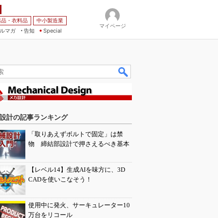
薬品・衣料品
中小製造業
マイページ
ルマガ
告知
Special
設計の記事ランキング
「取りあえずボルトで固定」は禁
物 締結部設計で押さえるべき基本
【レベル14】生成AIを味方に、3D
CADを使いこなそう！
使用中に発火、サーキュレーター10
万台をリコール