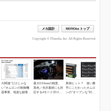
メカ設計
MONOist トップ
Copyright © ITmedia, Inc. All Rights Reserved.
AI関連“だけじゃな
最大0.03mmの精度、
異例ヒット？ 使い勝
い”オムロンの制御機
黒色／光沢素材にも対
手にこだわったオムロ
器事業、地道な顧客基
応する4モード3Dスキ
ンの“オープンな”IO-L
盤強化が結実
ャナー
inkマスター