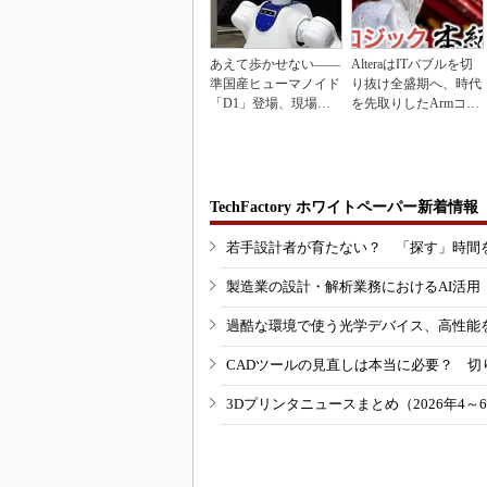
あえて歩かせない――
AlteraはITバブルを切
準国産ヒューマノイド
り抜け全盛期へ、時代
「D1」登場、現場稼
を先取りしたArmコア
働で日本の勝ち筋へ
＋FPGA...
TechFactory ホワイトペーパー新着情報
若手設計者が育たない？ 「探す」時間
製造業の設計・解析業務におけるAI活
過酷な環境で使う光学デバイス、高性能
CADツールの見直しは本当に必要？ 切
3Dプリンタニュースまとめ（2026年4～