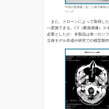
中実の造形物（左）と格子構造の
リング
また、ドローンによって取得した
へ変換できる。CT（断面画像）ス
必要としたが、本製品は単一のソ
立体モデル作成や研究での模型製