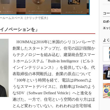
コー
ョールームスペース［クリックで拡大］
ロボ
エッ
と同じイノベーションを」
よく
HOMMAは2016年に米国のシリコンバレーで
創業したスタートアップだ。住宅の設計段階か
らテクノロジーを組み込む、建築統合型スマー
トホームシステム「Built-in Intelligence（ビルト
インインテリジェンス）」を提供している。代
表取締役の本間毅氏は、創業の原点について
「100年という時間を経て、電話はiPhoneのよ
うなスマートデバイスに、自動車はTeslaのよう
なSDV（Software Defined Vehicle）へと進化を
遂げた。一方で、住宅という空間の在り方はほ
とんど変わっていない。われわれは住宅領域