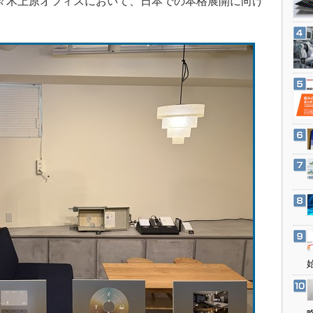
の代々木上原オフィスにおいて、日本での本格展開に向け
3Dプリンタ
産業オープンネット展
デジタルツインとCAE
S＆OP
インダストリー4.0
イノベーション
製造業ビッグデータ
メイドインジャパン
植物工場
知財マネジメント
海外生産
グローバル設計・開発
制御セキュリティ
新型コロナへの対応