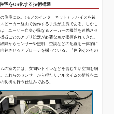
住宅をOS化する技術構造
住宅にIoT（モノのインターネット）デバイスを後
トスピーカー経由で操作する手法が主流である。しかし
ては、ユーザー自身が異なるメーカーの機器を連携させ
、機器ごとのアプリ設定が必要な点が指摘されてきた。
計段階からセンサーや照明、空調などの配置を一体的に
を内包させるアプローチを採っている。『住宅そのもの
ームの室内には、玄関やトイレなどを含む生活空間を網
る。これらのセンサーから得たリアルタイムの情報をエ
器の制御を行う仕組みである。