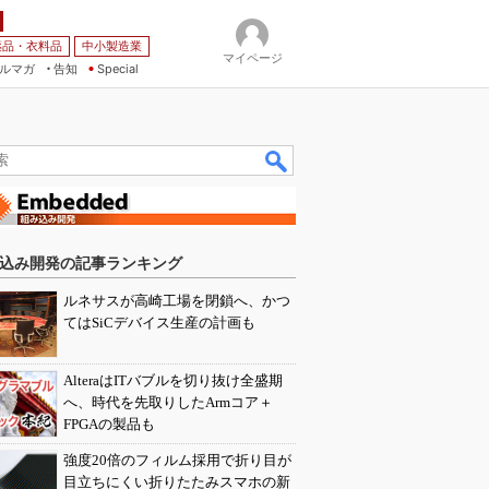
薬品・衣料品
中小製造業
マイページ
ルマガ
告知
Special
込み開発の記事ランキング
ルネサスが高崎工場を閉鎖へ、かつ
てはSiCデバイス生産の計画も
AlteraはITバブルを切り抜け全盛期
へ、時代を先取りしたArmコア＋
FPGAの製品も
強度20倍のフィルム採用で折り目が
目立ちにくい折りたたみスマホの新