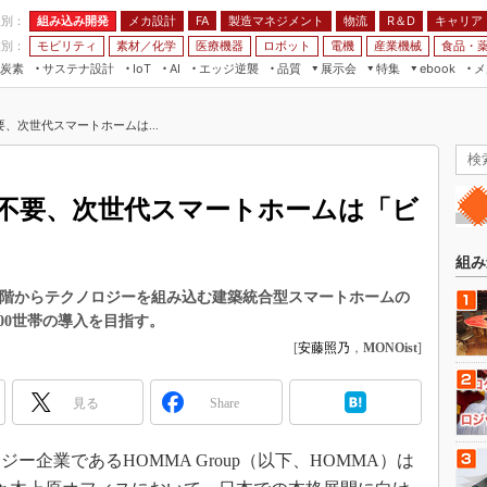
程別：
組み込み開発
メカ設計
製造マネジメント
物流
R＆D
キャリア
FA
業別：
モビリティ
素材／化学
医療機器
ロボット
電機
産業機械
食品・
炭素
サステナ設計
エッジ逆襲
品質
展示会
特集
メ
IoT
AI
ebook
伝承
組み込み開発
CEATEC
読者調査まとめ
編集後記
、次世代スマートホームは...
JIMTOF
保全
メカ設計
つながるクルマ
組込み/エッジ コンピューティング
ス
 AI
製造マネジメント
5G
展＆IoT/5Gソリューション展
VR／AR
FA
不要、次世代スマートホームは「ビ
IIFES
モビリティ
フィールドサービス
国際ロボット展
素材／化学
FPGA
組み
ジャパンモビリティショー
組み込み画像技術
段階からテクノロジーを組み込む建築統合型スマートホームの
TECHNO-FRONTIER
000世帯の導入を目指す。
組み込みモデリング
人テク展
[
安藤照乃
，
MONOist
]
Windows Embedded
スマート工場EXPO
車載ソフト開発
見る
Share
EdgeTech+
ISO26262
日本ものづくりワールド
企業であるHOMMA Group（以下、HOMMA）は
無償設計ツール
AUTOMOTIVE WORLD