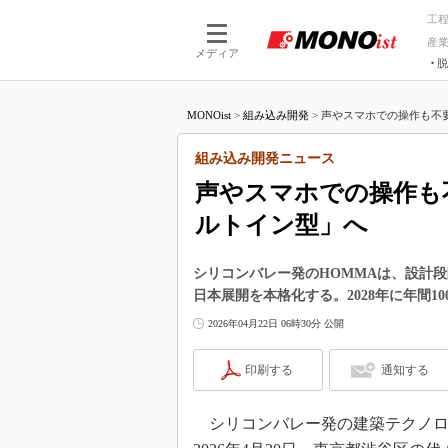
工
産
メディア
脱
つながる技術
AI×技術
MONOist
>
組み込み開発
>
声やスマホでの操作も不要
つながる工場
AI×設備
つながるサービ
Physical
組み込み開発ニュース
声やスマホでの操作も
ルトイン型」へ
シリコンバレー発のHOMMAは、設計
日本展開を本格化する。2028年に年間1
2026年04月22日 06時30分 公開
印刷する
通知する
シリコンバレー発の建築テクノロジー