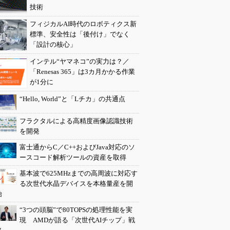
技術
フィジカルAI時代のロボティクス新
標準、安全性は「後付け」でなく
「設計の核心」
インテル“ヤマネコ”の実力は？／
「Renesas 365」は3カ月かかる作業
が1分に
“Hello, World”と「Lチカ」の共通点
フラクタルによる高精度画像認識技術
を開発
富士通からC／C++およびJava対応のソ
ースコード解析ツールの資産を取得
基本波で625MHzまでの高周波に対応す
る次世代水晶デバイスを本格量産を開
始
“3つの頭脳”で80TOPSの処理性能を実
現 AMDが語る「次世代AIチップ」戦