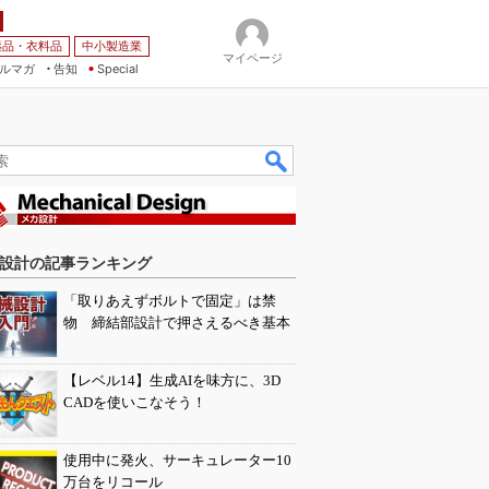
薬品・衣料品
中小製造業
マイページ
ルマガ
告知
Special
設計の記事ランキング
「取りあえずボルトで固定」は禁
物 締結部設計で押さえるべき基本
【レベル14】生成AIを味方に、3D
CADを使いこなそう！
使用中に発火、サーキュレーター10
万台をリコール