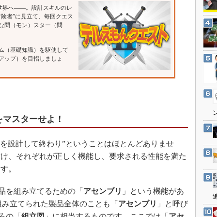
3Dプリンタ
世界へ――。設計スキルのレ
産業オープンネット展
冒険者”に見立て、毎回クエス
デジタルツインとCAE
な問（モン）スター（問
S＆OP
インダストリー4.0
ム（基礎知識）を駆使して
アップ）を目指しましょ
イノベーション
製造業ビッグデータ
メイドインジャパン
植物工場
をマスターせよ！
知財マネジメント
海外生産
を設計して終わり”ということはほとんどありませ
グローバル設計・開発
付け、それぞれが正しく機能し、要求される性能を満た
ます。
制御セキュリティ
新型コロナへの対応
部品を組み立てるための「
アセンブリ
」という機能があ
で組み立てられた製品全体のことも「
アセンブリ
」と呼び
ころの「
組立図
」に相当するものです。ここでは「
アセ