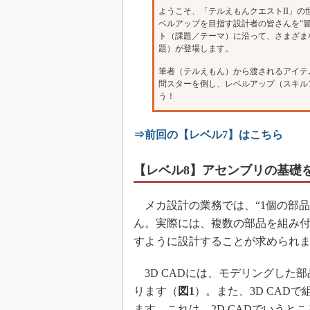
ようこそ、「テルえもんクエストII」の
ベルアップを目指す設計者の皆さんを“
ト（課題／テーマ）に沿って、さまざま
題）が登場します。
筆者（テルえもん）から渡されるアイテ
問スターを倒し、レベルアップ（スキル
う！
⇒前回の【レベル7】はこちら
【レベル8】アセンブリの基礎
メカ設計の業務では、“1個の部品
ん。実際には、複数の部品を組み
すように設計することが求められ
3D CADには、モデリングした
ります（
図1
）。また、3D CAD
ます。これは、2D CADでいうと