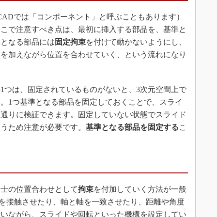
CADでは「コンポーネント」と呼ぶこともあります）
ここで注意すべき点は、最初に挿入する部品を、基準と
準となる部品には
固定拘束
を付けて動かないようにし、
束を加えながら位置を合わせていく、という流れになり
1つは、固定されているものがないと、3次元空間上で
。1つ基準となる部品を固定しておくことで、スライ
た通りに検証できます。固定していない状態でスライド
まうため注意が必要です。
基準となる部品を固定する
こ
士の位置合わせとして
拘束
を付加していく方法が一般
面を接触させたり、軸と軸を一致させたり、距離や角度
行いながら、スライドや回転といった機構を設定してい