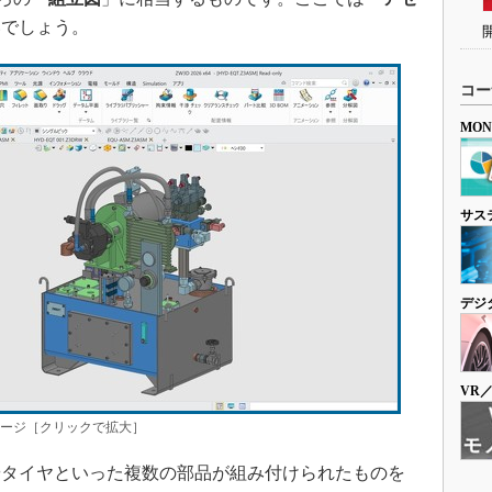
いでしょう。
コー
MO
サス
デジ
VR
メージ［クリックで拡大］
タイヤといった複数の部品が組み付けられたものを