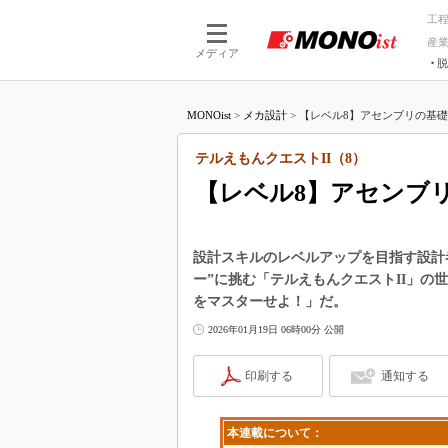
工
産
メディア
脱
つながる技術
AI×技術
MONOist
>
メカ設計
>
【レベル8】アセンブリの基礎を
つながる工場
AI×設備
つながるサービ
Physical
テルえもんクエストII（8）
【レベル8】アセンブ
設計スキルのレベルアップを目指す設計
ー”に挑む「テルえもんクエストII」の
をマスターせよ！」だ。
2026年01月19日 06時00分 公開
印刷する
通知する
本連載について：