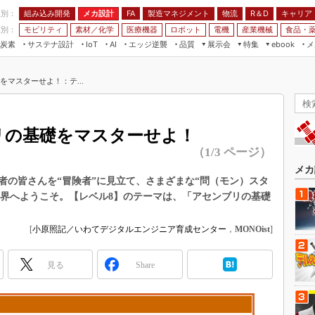
程別：
組み込み開発
メカ設計
製造マネジメント
物流
R＆D
キャリア
FA
業別：
モビリティ
素材／化学
医療機器
ロボット
電機
産業機械
食品・
炭素
サステナ設計
エッジ逆襲
品質
展示会
特集
メ
IoT
AI
ebook
伝承
組み込み開発
CEATEC
読者調査まとめ
編集後記
マスターせよ！：テ...
JIMTOF
保全
メカ設計
つながるクルマ
組込み/エッジ コンピューティング
ス
 AI
製造マネジメント
5G
展＆IoT/5Gソリューション展
VR／AR
FA
リの基礎をマスターせよ！
IIFES
モビリティ
フィールドサービス
（1/3 ページ）
国際ロボット展
素材／化学
FPGA
メカ
ジャパンモビリティショー
者の皆さんを“冒険者”に見立て、さまざまな“問（モン）スタ
組み込み画像技術
世界へようこそ。【レベル8】のテーマは、「アセンブリの基礎
TECHNO-FRONTIER
組み込みモデリング
人テク展
[
小原照記／いわてデジタルエンジニア育成センター
，
MONOist
]
Windows Embedded
スマート工場EXPO
車載ソフト開発
見る
EdgeTech+
Share
ISO26262
日本ものづくりワールド
無償設計ツール
AUTOMOTIVE WORLD