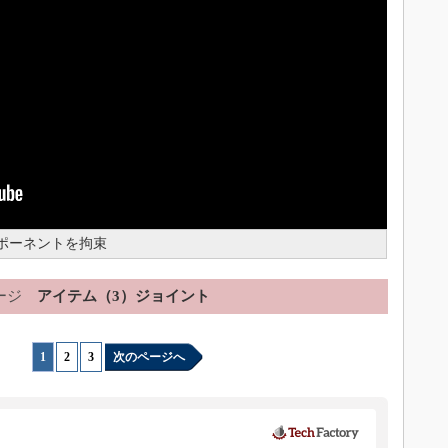
】コンポーネントを拘束
ージ
アイテム（3）ジョイント
1
|
2
|
3
次のページへ