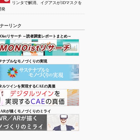
リンタで解消、イグアスが3Dマスクを
開発
ナーリンク
NOistリサーチ ～読者調査レポートまとめ～
テナブルなモノづくりの実現
タルツインを実現するCAEの真価
／ARが描くモノづくりのミライ