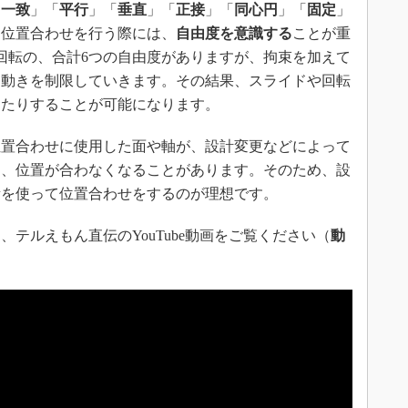
「
一致
」「
平行
」「
垂直
」「
正接
」「
同心円
」「
固定
」
ら位置合わせを行う際には、
自由度を意識する
ことが重
回転の、合計6つの自由度がありますが、拘束を加えて
、動きを制限していきます。その結果、スライドや回転
したりすることが可能になります。
置合わせに使用した面や軸が、設計変更などによって
し、位置が合わなくなることがあります。そのため、設
素を使って位置合わせをするのが理想です。
テルえもん直伝のYouTube動画をご覧ください（
動