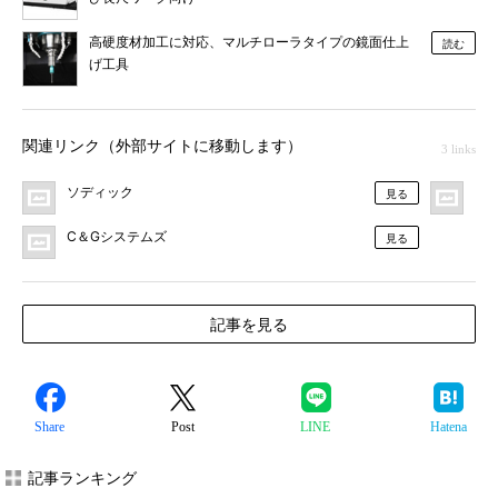
高硬度材加工に対応、マルチローラタイプの鏡面仕上
読む
げ工具
関連リンク（外部サイトに移動します）
3 links
ソディック
プ
見る
C＆Gシステムズ
見る
記事を見る
Share
Post
LINE
Hatena
記事ランキング