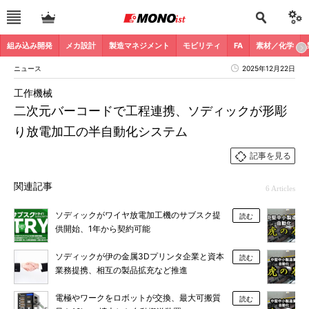
組み込み開発
メカ設計
製造マネジメント
モビリティ
FA
素材／化学
ニュース
2025年12月22日
工作機械
二次元バーコードで工程連携、ソディックが形彫
り放電加工の半自動化システム
記事を見る
関連記事
6 Articles
ソディックがワイヤ放電加工機のサブスク提
読む
供開始、1年から契約可能
ソディックが伊の金属3Dプリンタ企業と資本
読む
業務提携、相互の製品拡充など推進
電極やワークをロボットが交換、最大可搬質
読む