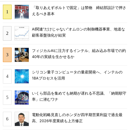
「取りあえずボルトで固定」は禁物 締結部設計で押さ
えるべき基本
AI関連“だけじゃない”オムロンの制御機器事業、地道な
顧客基盤強化が結実
フィジカルAIに注力するインテル、組み込み市場での約
40年の実績を生かせるか
シリコン量子コンピュータの量産開発へ、インテルの
18Aプロセスを活用
いくら部品を集めても納期が遅れる不思議、「納期順守
率」に潜むワナ
電動化戦略見直しのホンダが四半期営業利益で過去最
高、2026年度業績も上方修正