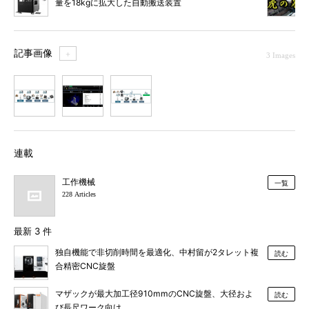
量を18kgに拡大した自動搬送装置
記事画像
＋
3 Images
1
2
3
連載
工作機械
一覧
228 Articles
最新 3 件
独自機能で非切削時間を最適化、中村留が2タレット複
読む
合精密CNC旋盤
マザックが最大加工径910mmのCNC旋盤、大径およ
読む
び長尺ワーク向け